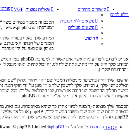
פורומי
קישורים מהירים
שאלות נפוצות
VGF
דילוג לתוכן
נושאים ללא תגובות
“מערכת phpBB”, “www.phpbb.co.il”, “קבוצת phpBB”, “צוות phpBB הישראלי”) משתמשים בכל מידע אשר נאסף במשך כל חיבור בשימוש שלך (להלן “המידע שלך”).
נושאים פעילים
חיפוש
הזמניים של דפדפן האינטרנט של
באופן אוטומטי על־ידי מערכת phpBB. עוגייה שלישית תיווצר לאחר שעיינת בנושאים ב־“” ובשימוש כדי לסמן את הנושאים אשר נקראו, כדי לשפר את הנאת השימוש.
המידע שלך היא על־ידי מה שאתה שולח לנו. זה יכול להיות, ואינו מוגבל ל
“ההודעות שלך”).
החשבון שלך יהיה בחשיפה מינימלית המכיל שם זיהוי ייחודי (להלן “שם 
האלקטרוני שלך”). המידע שלך לחשבון שלך ב־“” מוגן על־ידי חוקי הגנת
במשך תהליך ההרשמה הנו חובה או רשות, לפי ההחלטה של “”. בכל המקרים
אלקטרוני אשר נוצרות באופן אוטומטי על־ידי מערכת phpBB.
הססמה שלך מוצפנת (הצפנה לכיוון אחד) כך שהיא מאובטחת. עם זאת, מ
בבטחה ותחת שום מצב ש
phpBB. תהליך זה יבקש ממך להזין את שם המשתמש שלך והדואר האלקטרוני שלך, לאחר מכן מערכת phpBB תיצור ססמה חדשה כדי להשיב את חשבונך.
פורומים
מופעל על ידי
phpBB
® Forum Software © phpBB Limited
VGF