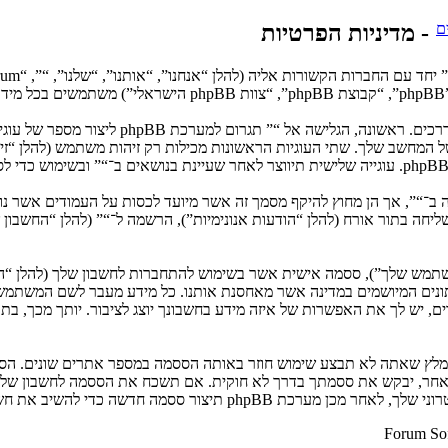
ם
- מדיניות הפרטיות
המידע שלך נאסף בעזרת שתי דרכים. רא
 המחשב שלך. שתי העוגיות הראשונות מכילות רק זיהות משתמש (להלן “זיהוי 
: שליחה בתור אורח (להלן “הודעות אנונימיות”), הרשמה ל־“” (להלן “החשב
המשתמש שלך”), ססמה אישית אשר בשימוש להתחברות לחשבון שלך (להלן “ה
 נתונים המיושמים במדינה אשר מאחסנת אותנו. כל מידע מעבר לשם המשתמ
, יש לך את האפשרות של איזה מידע בחשבונך יוצג לציבור. יותך מכך, בת
ומלץ שאתה לא תבצע שימוש חוזר באותה הססמה במספר אתרים שונים. הסס
בו מישהו הקשור ל־“”, phpBB או כל צד שלישי אחר, יבקש את ססמתך בדרך לא חוקית. אם תשכ