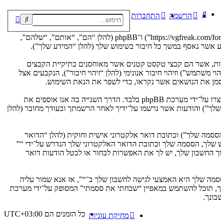
חיפוש
הרשמה
התחברות
חיפוש
חיפוש
מתקדם
הסכם זה מסביר בפירוט כיצד “” יחד עם החברות הקשורות אליה (להלן “אנחנו”, “אותנו”, “שלנו”, “”, “https://vgfreak.com/forum”) ו־phpBB (להלן “הם”, “אותם”, “שלהם”,
שונה, הגלישה אל “” תגרום למערכת phpBB ליצור מספר של עוגיות, אשר הם קבצי טקסט קטנים אשר מאוחסנים בתיקיית הקבצים
משתמש”) וזיהוי חיבור אנונימי (להלן “זיהוי חיבור”), הנקבעים אצל
אנו יכולים גם ליצור עוגיות אשר אינן קשורות למערכת phpBB בזמן הגלישה ב־“”, אך הן מחוץ להיקף מסמך זה אשר מיועד לכסות על העמודים אשר נוצרו על־ידי מערכת phpBB בלבד. הדרך השנייה בה אנו אוספים את
ון שלך”) והודעות אשר נרשמו על־ידיך לאחר הרשמתך ובעודך מחובר (להלן
ססמה שלך”) וכתובת דואר אלקטרוני אישית וחוקית (להלן “הדואר
ש שלך, הססמה שלך וכתובת הדואר האלקטרוני שלך הנדרש על־ידי “”
וך החשבון שלך, יש לך את האפשרות לבחור או לבטל הודעות דואר
מה שלך היא האמצעי לגישה לחשבון שלך ב־“”, אז אנא שמור עליה
ח את הססמה לחשבון שלך, תוכל להשתמש במאפיין “שכחתי את ססמתי” המסופק על־ידי מערכת
כל הזמנים הם
UTC+03:00
מחיקת עוגיות