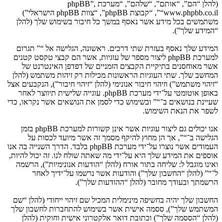
(להלן “הם”, “אותם”, “שלהם”, “מערכת phpBB”,
“www.phpbb.co.il”, “קבוצת phpBB”, “צוות phpBB הישראלי”)
משתמשים בכל מידע אשר נאסף במשך כל חיבור בשימוש שלך (להלן
“המידע שלך”).
המידע שלך נאסף בעזרת שתי דרכים. ראשונה, הגלישה אל “” תגרום
למערכת phpBB ליצור מספר של עוגיות, אשר הם קבצי טקסט קטנים
אשר מאוחסנים בתיקיית הקבצים הזמניים של דפדפן האינטרנט של
המחשב שלך. שתי העוגיות הראשונות מכילות רק זיהות משתמש (להלן
“זיהוי משתמש”) וזיהוי חיבור אנונימי (להלן “זיהוי חיבור”), הנקבעים אצל
באופן אוטומטי על־ידי מערכת phpBB. עוגייה שלישית תיווצר לאחר
שעיינת בנושאים ב־“” ובשימוש כדי לסמן את הנושאים אשר נקראו, כדי
לשפר את הנאת השימוש.
אנו יכולים גם ליצור עוגיות אשר אינן קשורות למערכת phpBB בזמן
הגלישה ב־“”, אך הן מחוץ להיקף מסמך זה אשר מיועד לכסות על
העמודים אשר נוצרו על־ידי מערכת phpBB בלבד. הדרך השנייה בה אנו
אוספים את המידע שלך היא על־ידי מה שאתה שולח לנו. זה יכול להיות,
ואינו מוגבל ל: שליחה בתור אורח (להלן “הודעות אנונימיות”), הרשמה
ל־“” (להלן “החשבון שלך”) והודעות אשר נרשמו על־ידיך לאחר
הרשמתך ובעודך מחובר (להלן “ההודעות שלך”).
החשבון שלך יהיה בחשיפה מינימלית המכיל שם זיהוי ייחודי (להלן “שם
המשתמש שלך”), ססמה אישית אשר בשימוש להתחברות לחשבון שלך
(להלן “הססמה שלך”) וכתובת דואר אלקטרוני אישית וחוקית (להלן