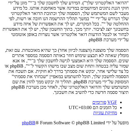
“הדואר האלקטרוני שלך”). המידע שלך לחשבון שלך ב־“” מוגן על־ידי
חוקי הגנת נתונים המיושמים במדינה אשר מאחסנת אותנו. כל מידע
מעבר לשם המשתמש שלך, הססמה שלך וכתובת הדואר האלקטרוני
שלך הנדרש על־ידי “” במשך תהליך ההרשמה הנו חובה או רשות, לפי
ההחלטה של “”. בכל המקרים, יש לך את האפשרות של איזה מידע
בחשבונך יוצג לציבור. יותך מכך, בתוך החשבון שלך, יש לך את האפשרות
לבחור או לבטל הודעות דואר אלקטרוני אשר נוצרות באופן אוטומטי
על־ידי מערכת phpBB.
הססמה שלך מוצפנת (הצפנה לכיוון אחד) כך שהיא מאובטחת. עם זאת,
מומלץ שאתה לא תבצע שימוש חוזר באותה הססמה במספר אתרים
שונים. הססמה שלך היא האמצעי לגישה לחשבון שלך ב־“”, אז אנא
שמור עליה בבטחה ותחת שום מצב שבו מישהו הקשור ל־“”, phpBB או
כל צד שלישי אחר, יבקש את ססמתך בדרך לא חוקית. אם תשכח את
הססמה לחשבון שלך, תוכל להשתמש במאפיין “שכחתי את ססמתי”
המסופק על־ידי מערכת phpBB. תהליך זה יבקש ממך להזין את שם
המשתמש שלך והדואר האלקטרוני שלך, לאחר מכן מערכת phpBB
תיצור ססמה חדשה כדי להשיב את חשבונך.
VGF
פורומים
כל הזמנים הם
UTC+03:00
מחיקת עוגיות
מופעל על ידי
® Forum Software © phpBB Limited
phpBB