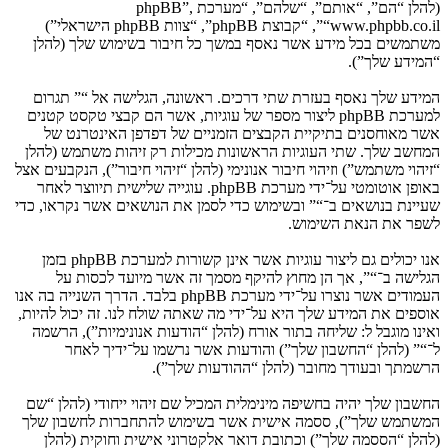
(להלן “הם”, “אותם”, “שלהם”, “מערכת phpBB”,
“www.phpbb.co.il”, “קבוצת phpBB”, “צוות phpBB הישראלי”)
משתמשים בכל מידע אשר נאסף במשך כל חיבור בשימוש שלך (להלן
“המידע שלך”).
המידע שלך נאסף בעזרת שתי דרכים. ראשונה, הגלישה אל “” תגרום
למערכת phpBB ליצור מספר של עוגיות, אשר הם קבצי טקסט קטנים
אשר מאוחסנים בתיקיית הקבצים הזמניים של דפדפן האינטרנט של
המחשב שלך. שתי העוגיות הראשונות מכילות רק זיהות משתמש (להלן
“זיהוי משתמש”) וזיהוי חיבור אנונימי (להלן “זיהוי חיבור”), הנקבעים אצל
באופן אוטומטי על־ידי מערכת phpBB. עוגייה שלישית תיווצר לאחר
שעיינת בנושאים ב־“” ובשימוש כדי לסמן את הנושאים אשר נקראו, כדי
לשפר את הנאת השימוש.
אנו יכולים גם ליצור עוגיות אשר אינן קשורות למערכת phpBB בזמן
הגלישה ב־“”, אך הן מחוץ להיקף מסמך זה אשר מיועד לכסות על
העמודים אשר נוצרו על־ידי מערכת phpBB בלבד. הדרך השנייה בה אנו
אוספים את המידע שלך היא על־ידי מה שאתה שולח לנו. זה יכול להיות,
ואינו מוגבל ל: שליחה בתור אורח (להלן “הודעות אנונימיות”), הרשמה
ל־“” (להלן “החשבון שלך”) והודעות אשר נרשמו על־ידיך לאחר
הרשמתך ובעודך מחובר (להלן “ההודעות שלך”).
החשבון שלך יהיה בחשיפה מינימלית המכיל שם זיהוי ייחודי (להלן “שם
המשתמש שלך”), ססמה אישית אשר בשימוש להתחברות לחשבון שלך
(להלן “הססמה שלך”) וכתובת דואר אלקטרוני אישית וחוקית (להלן