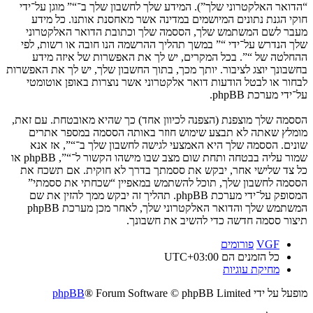
“הדואר האלקטרוני שלך”). המידע שלך לחשבון שלך ב־“” מוגן על־ידי
חוקי הגנת נתונים המיושמים במדינה אשר מאחסנת אותנו. כל מידע
מעבר לשם המשתמש שלך, הססמה שלך וכתובת הדואר האלקטרוני
שלך הנדרש על־ידי “” במשך תהליך ההרשמה הנו חובה או רשות, לפי
ההחלטה של “”. בכל המקרים, יש לך את האפשרות של איזה מידע
בחשבונך יוצג לציבור. יותך מכך, בתוך החשבון שלך, יש לך את האפשרות
לבחור או לבטל הודעות דואר אלקטרוני אשר נוצרות באופן אוטומטי
על־ידי מערכת phpBB.
הססמה שלך מוצפנת (הצפנה לכיוון אחד) כך שהיא מאובטחת. עם זאת,
מומלץ שאתה לא תבצע שימוש חוזר באותה הססמה במספר אתרים
שונים. הססמה שלך היא האמצעי לגישה לחשבון שלך ב־“”, אז אנא
שמור עליה בבטחה ותחת שום מצב שבו מישהו הקשור ל־“”, phpBB או
כל צד שלישי אחר, יבקש את ססמתך בדרך לא חוקית. אם תשכח את
הססמה לחשבון שלך, תוכל להשתמש במאפיין “שכחתי את ססמתי”
המסופק על־ידי מערכת phpBB. תהליך זה יבקש ממך להזין את שם
המשתמש שלך והדואר האלקטרוני שלך, לאחר מכן מערכת phpBB
תיצור ססמה חדשה כדי להשיב את חשבונך.
VGF
פורומים
כל הזמנים הם
UTC+03:00
מחיקת עוגיות
מופעל על ידי
® Forum Software © phpBB Limited
phpBB