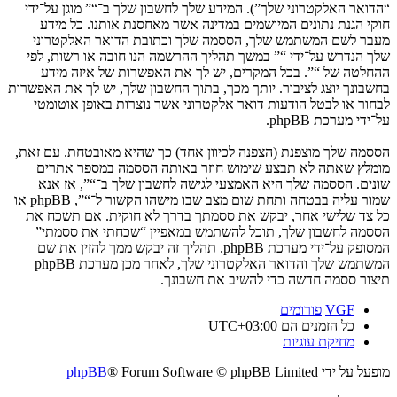
“הדואר האלקטרוני שלך”). המידע שלך לחשבון שלך ב־“” מוגן על־ידי
חוקי הגנת נתונים המיושמים במדינה אשר מאחסנת אותנו. כל מידע
מעבר לשם המשתמש שלך, הססמה שלך וכתובת הדואר האלקטרוני
שלך הנדרש על־ידי “” במשך תהליך ההרשמה הנו חובה או רשות, לפי
ההחלטה של “”. בכל המקרים, יש לך את האפשרות של איזה מידע
בחשבונך יוצג לציבור. יותך מכך, בתוך החשבון שלך, יש לך את האפשרות
לבחור או לבטל הודעות דואר אלקטרוני אשר נוצרות באופן אוטומטי
על־ידי מערכת phpBB.
הססמה שלך מוצפנת (הצפנה לכיוון אחד) כך שהיא מאובטחת. עם זאת,
מומלץ שאתה לא תבצע שימוש חוזר באותה הססמה במספר אתרים
שונים. הססמה שלך היא האמצעי לגישה לחשבון שלך ב־“”, אז אנא
שמור עליה בבטחה ותחת שום מצב שבו מישהו הקשור ל־“”, phpBB או
כל צד שלישי אחר, יבקש את ססמתך בדרך לא חוקית. אם תשכח את
הססמה לחשבון שלך, תוכל להשתמש במאפיין “שכחתי את ססמתי”
המסופק על־ידי מערכת phpBB. תהליך זה יבקש ממך להזין את שם
המשתמש שלך והדואר האלקטרוני שלך, לאחר מכן מערכת phpBB
תיצור ססמה חדשה כדי להשיב את חשבונך.
VGF
פורומים
כל הזמנים הם
UTC+03:00
מחיקת עוגיות
מופעל על ידי
® Forum Software © phpBB Limited
phpBB