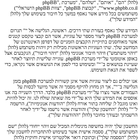
(להלן “הם”, “אותם”, “שלהם”, “מערכת phpBB”,
“www.phpbb.co.il”, “קבוצת phpBB”, “צוות phpBB הישראלי”)
משתמשים בכל מידע אשר נאסף במשך כל חיבור בשימוש שלך (להלן
“המידע שלך”).
המידע שלך נאסף בעזרת שתי דרכים. ראשונה, הגלישה אל “” תגרום
למערכת phpBB ליצור מספר של עוגיות, אשר הם קבצי טקסט קטנים
אשר מאוחסנים בתיקיית הקבצים הזמניים של דפדפן האינטרנט של
המחשב שלך. שתי העוגיות הראשונות מכילות רק זיהות משתמש (להלן
“זיהוי משתמש”) וזיהוי חיבור אנונימי (להלן “זיהוי חיבור”), הנקבעים אצל
באופן אוטומטי על־ידי מערכת phpBB. עוגייה שלישית תיווצר לאחר
שעיינת בנושאים ב־“” ובשימוש כדי לסמן את הנושאים אשר נקראו, כדי
לשפר את הנאת השימוש.
אנו יכולים גם ליצור עוגיות אשר אינן קשורות למערכת phpBB בזמן
הגלישה ב־“”, אך הן מחוץ להיקף מסמך זה אשר מיועד לכסות על
העמודים אשר נוצרו על־ידי מערכת phpBB בלבד. הדרך השנייה בה אנו
אוספים את המידע שלך היא על־ידי מה שאתה שולח לנו. זה יכול להיות,
ואינו מוגבל ל: שליחה בתור אורח (להלן “הודעות אנונימיות”), הרשמה
ל־“” (להלן “החשבון שלך”) והודעות אשר נרשמו על־ידיך לאחר
הרשמתך ובעודך מחובר (להלן “ההודעות שלך”).
החשבון שלך יהיה בחשיפה מינימלית המכיל שם זיהוי ייחודי (להלן “שם
המשתמש שלך”), ססמה אישית אשר בשימוש להתחברות לחשבון שלך
(להלן “הססמה שלך”) וכתובת דואר אלקטרוני אישית וחוקית (להלן