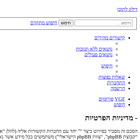
דילוג לתוכן
חיפוש מתקדם
חיפוש
קישורים מהירים
נושאים ללא תגובות
נושאים פעילים
חיפוש
שאלות נפוצות
התחברות
הרשמה
VGF
פורומים
חיפוש
- מדיניות הפרטיות
“קבוצת phpBB”, “צוות phpBB הישראלי”) משתמשים בכל מידע אשר נאסף במשך כל חיבור בשימוש שלך (להלן “המידע שלך”).