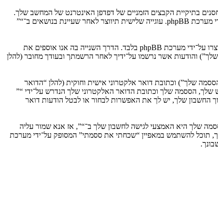
וגיות, אשר הם קבצי טקסט קטנים אשר מאוחסנים בתיקיית הקבצים הזמניים של דפדפן האינטרנט של המחשב שלך.
שתי העוגיות הראשונות מכילות רק זיהות משתמש (להלן “זיהוי משתמש”) וזיהוי חיבור אנונימי (להלן “זיהוי חיבור”), הנקבעים אצל באופן אוטומטי על־ידי מערכת phpBB. עוגייה שלישית תיווצר לאחר שעיינת בנושאים ב־“”
אנו יכולים גם ליצור עוגיות אשר אינן קשורות למערכת phpBB בזמן הגלישה ב־“”, אך הן מחוץ להיקף מסמך זה אשר מיועד לכסות על העמודים אשר נוצרו על־ידי מערכת phpBB בלבד. הדרך השנייה בה אנו אוספים את
ון שלך”) והודעות אשר נרשמו על־ידיך לאחר הרשמתך ובעודך מחובר (להלן
ססמה שלך”) וכתובת דואר אלקטרוני אישית וחוקית (להלן “הדואר
ש שלך, הססמה שלך וכתובת הדואר האלקטרוני שלך הנדרש על־ידי “”
וך החשבון שלך, יש לך את האפשרות לבחור או לבטל הודעות דואר
מה שלך היא האמצעי לגישה לחשבון שלך ב־“”, אז אנא שמור עליה
ח את הססמה לחשבון שלך, תוכל להשתמש במאפיין “שכחתי את ססמתי” המסופק על־ידי מערכת