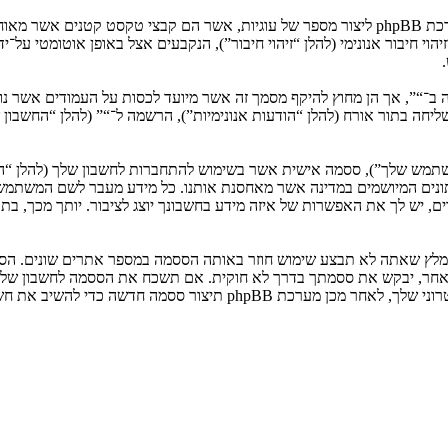
המידע שלך נאסף בעזרת שתי דרכים. ראשונה, הגלישה אל “” תגרום למערכת phpBB ליצור מספר של ע
: שליחה בתור אורח (להלן “הודעות אנונימיות”), הרשמה ל־“” (להלן “החשב
המשתמש שלך”), ססמה אישית אשר בשימוש להתחברות לחשבון שלך (להלן “ה
 נתונים המיושמים במדינה אשר מאחסנת אותנו. כל מידע מעבר לשם המשתמ
, יש לך את האפשרות של איזה מידע בחשבונך יוצג לציבור. יותך מכך, בת
ומלץ שאתה לא תבצע שימוש חוזר באותה הססמה במספר אתרים שונים. הסס
בו מישהו הקשור ל־“”, phpBB או כל צד שלישי אחר, יבקש את ססמתך בדרך לא חוקית. אם תשכ