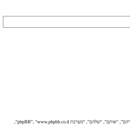
הסכם זה מסביר בפירוט כיצד “” יחד עם החברות הקשורות אליה (להלן “אנחנו”, “אותנו”, “שלנו”, “”, “https://vgfreak.com/forum”) ו־phpBB (להלן “הם”, “אותם”, “שלהם”, “מערכת phpBB”, “www.phpbb.co.il”,