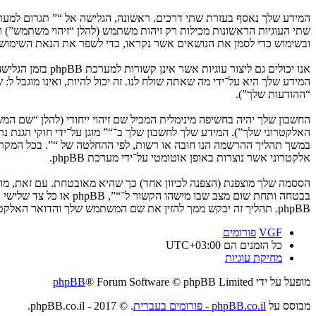
ובשימוש כדי לסמן את הנושאים אשר נקראו, כדי לשפר את הנאת השימוש.
המידע שלך היא על־ידי מה שאתה שולח לנו. זה יכול להיות, ואינו מוגבל ל
“ההודעות שלך”).
החשבון שלך יהיה בחשיפה מינימלית המכיל שם זיהוי ייחודי (להלן “שם 
האלקטרוני שלך”). המידע שלך לחשבון שלך ב־“” מוגן על־ידי חוקי הגנת
במשך תהליך ההרשמה הנו חובה או רשות, לפי ההחלטה של “”. בכל המקרים
אלקטרוני אשר נוצרות באופן אוטומטי על־ידי מערכת phpBB.
הססמה שלך מוצפנת (הצפנה לכיוון אחד) כך שהיא מאובטחת. עם זאת, מ
בבטחה ותחת שום מצב ש
phpBB. תהליך זה יבקש ממך להזין את שם המשתמש שלך והדואר האלקטרוני שלך, לאחר מכן מערכת phpBB תיצור ססמה חדשה כדי להשיב את חשבונך.
VGF
פורומים
כל הזמנים הם
UTC+03:00
מחיקת עוגיות
מופעל על ידי
® Forum Software © phpBB Limited
phpBB
מבוסס על
phpBB.co.il - פורומים בעברית
. © 2017 - phpBB.co.il.