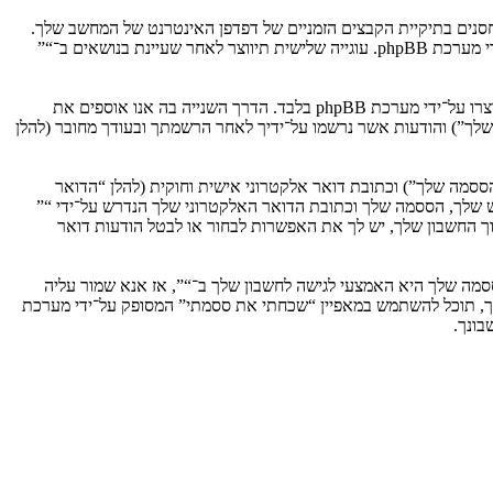
וגיות, אשר הם קבצי טקסט קטנים אשר מאוחסנים בתיקיית הקבצים הזמניים של דפדפן האינטרנט של המחשב שלך.
שתי העוגיות הראשונות מכילות רק זיהות משתמש (להלן “זיהוי משתמש”) וזיהוי חיבור אנונימי (להלן “זיהוי חיבור”), הנקבעים אצל באופן אוטומטי על־ידי מערכת phpBB. עוגייה שלישית תיווצר לאחר שעיינת בנושאים ב־“”
אנו יכולים גם ליצור עוגיות אשר אינן קשורות למערכת phpBB בזמן הגלישה ב־“”, אך הן מחוץ להיקף מסמך זה אשר מיועד לכסות על העמודים אשר נוצרו על־ידי מערכת phpBB בלבד. הדרך השנייה בה אנו אוספים את
ון שלך”) והודעות אשר נרשמו על־ידיך לאחר הרשמתך ובעודך מחובר (להלן
ססמה שלך”) וכתובת דואר אלקטרוני אישית וחוקית (להלן “הדואר
ש שלך, הססמה שלך וכתובת הדואר האלקטרוני שלך הנדרש על־ידי “”
וך החשבון שלך, יש לך את האפשרות לבחור או לבטל הודעות דואר
מה שלך היא האמצעי לגישה לחשבון שלך ב־“”, אז אנא שמור עליה
ח את הססמה לחשבון שלך, תוכל להשתמש במאפיין “שכחתי את ססמתי” המסופק על־ידי מערכת