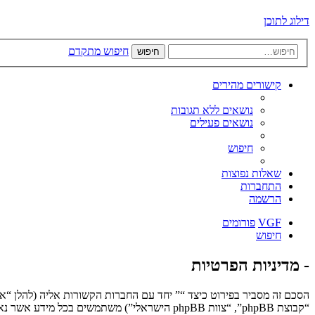
דילוג לתוכן
חיפוש מתקדם
חיפוש
קישורים מהירים
נושאים ללא תגובות
נושאים פעילים
חיפוש
שאלות נפוצות
התחברות
הרשמה
VGF
פורומים
חיפוש
- מדיניות הפרטיות
“קבוצת phpBB”, “צוות phpBB הישראלי”) משתמשים בכל מידע אשר נאסף במשך כל חיבור בשימוש שלך (להלן “המידע שלך”).