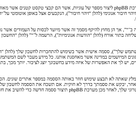
המידע שלך נאסף בעזרת שתי דרכים. ראשונה, הגלישה אל “” תגרום למערכת phpBB ליצור מספר של ע
: שליחה בתור אורח (להלן “הודעות אנונימיות”), הרשמה ל־“” (להלן “החשב
המשתמש שלך”), ססמה אישית אשר בשימוש להתחברות לחשבון שלך (להלן “ה
 נתונים המיושמים במדינה אשר מאחסנת אותנו. כל מידע מעבר לשם המשתמ
, יש לך את האפשרות של איזה מידע בחשבונך יוצג לציבור. יותך מכך, בת
ומלץ שאתה לא תבצע שימוש חוזר באותה הססמה במספר אתרים שונים. הסס
בו מישהו הקשור ל־“”, phpBB או כל צד שלישי אחר, יבקש את ססמתך בדרך לא חוקית. אם תשכ