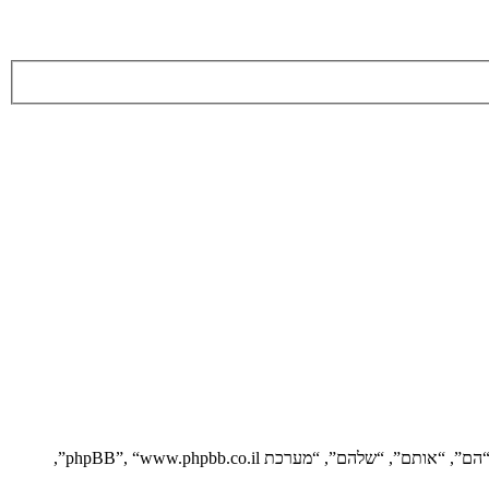
הסכם זה מסביר בפירוט כיצד “” יחד עם החברות הקשורות אליה (להלן “אנחנו”, “אותנו”, “שלנו”, “”, “https://vgfreak.com/forum”) ו־phpBB (להלן “הם”, “אותם”, “שלהם”, “מערכת phpBB”, “www.phpbb.co.il”,