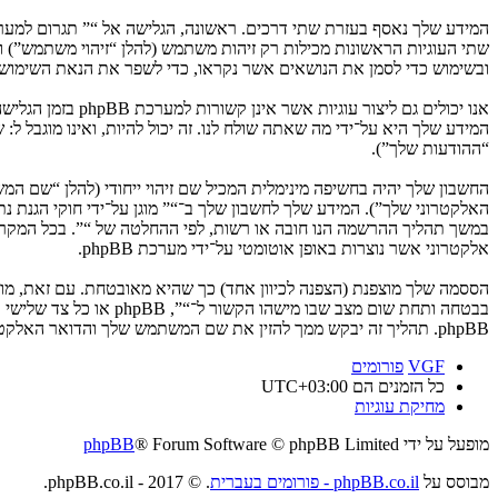
ובשימוש כדי לסמן את הנושאים אשר נקראו, כדי לשפר את הנאת השימוש.
המידע שלך היא על־ידי מה שאתה שולח לנו. זה יכול להיות, ואינו מוגבל ל
“ההודעות שלך”).
החשבון שלך יהיה בחשיפה מינימלית המכיל שם זיהוי ייחודי (להלן “שם 
האלקטרוני שלך”). המידע שלך לחשבון שלך ב־“” מוגן על־ידי חוקי הגנת
במשך תהליך ההרשמה הנו חובה או רשות, לפי ההחלטה של “”. בכל המקרים
אלקטרוני אשר נוצרות באופן אוטומטי על־ידי מערכת phpBB.
הססמה שלך מוצפנת (הצפנה לכיוון אחד) כך שהיא מאובטחת. עם זאת, מ
בבטחה ותחת שום מצב ש
phpBB. תהליך זה יבקש ממך להזין את שם המשתמש שלך והדואר האלקטרוני שלך, לאחר מכן מערכת phpBB תיצור ססמה חדשה כדי להשיב את חשבונך.
VGF
פורומים
כל הזמנים הם
UTC+03:00
מחיקת עוגיות
מופעל על ידי
® Forum Software © phpBB Limited
phpBB
מבוסס על
phpBB.co.il - פורומים בעברית
. © 2017 - phpBB.co.il.