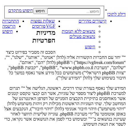
-
חיפוש מתקדם
חיפוש
דילוג לתוכן
קישורים מהירים
שאלות נפוצות
התחברות
VGF
פורומים
הרשמה
נושאים ללא תגובות
מדיניות
חיפוש
נושאים פעילים
הפרטיות
חיפוש
הסכם זה מסביר בפירוט כיצד
“” יחד עם החברות הקשורות אליה (להלן “אנחנו”, “אותנו”, “שלנו”, “”,
“https://vgfreak.com/forum”) ו־phpBB (להלן “הם”, “אותם”,
“שלהם”, “מערכת phpBB”, “www.phpbb.co.il”, “קבוצת phpBB”,
“צוות phpBB הישראלי”) משתמשים בכל מידע אשר נאסף במשך כל
חיבור בשימוש שלך (להלן “המידע שלך”).
המידע שלך נאסף בעזרת שתי דרכים. ראשונה, הגלישה אל “” תגרום
למערכת phpBB ליצור מספר של עוגיות, אשר הם קבצי טקסט קטנים
אשר מאוחסנים בתיקיית הקבצים הזמניים של דפדפן האינטרנט של
המחשב שלך. שתי העוגיות הראשונות מכילות רק זיהות משתמש (להלן
“זיהוי משתמש”) וזיהוי חיבור אנונימי (להלן “זיהוי חיבור”), הנקבעים אצל
באופן אוטומטי על־ידי מערכת phpBB. עוגייה שלישית תיווצר לאחר
שעיינת בנושאים ב־“” ובשימוש כדי לסמן את הנושאים אשר נקראו, כדי
לשפר את הנאת השימוש.