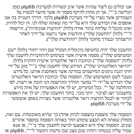
אנו יכולים גם ליצור עוגיות אשר אינן קשורות למערכת phpBB בזמן
הגלישה ב־“”, אך הן מחוץ להיקף מסמך זה אשר מיועד לכסות על
העמודים אשר נוצרו על־ידי מערכת phpBB בלבד. הדרך השנייה בה אנו
אוספים את המידע שלך היא על־ידי מה שאתה שולח לנו. זה יכול להיות,
ואינו מוגבל ל: שליחה בתור אורח (להלן “הודעות אנונימיות”), הרשמה
ל־“” (להלן “החשבון שלך”) והודעות אשר נרשמו על־ידיך לאחר
הרשמתך ובעודך מחובר (להלן “ההודעות שלך”).
החשבון שלך יהיה בחשיפה מינימלית המכיל שם זיהוי ייחודי (להלן “שם
המשתמש שלך”), ססמה אישית אשר בשימוש להתחברות לחשבון שלך
(להלן “הססמה שלך”) וכתובת דואר אלקטרוני אישית וחוקית (להלן
“הדואר האלקטרוני שלך”). המידע שלך לחשבון שלך ב־“” מוגן על־ידי
חוקי הגנת נתונים המיושמים במדינה אשר מאחסנת אותנו. כל מידע
מעבר לשם המשתמש שלך, הססמה שלך וכתובת הדואר האלקטרוני
שלך הנדרש על־ידי “” במשך תהליך ההרשמה הנו חובה או רשות, לפי
ההחלטה של “”. בכל המקרים, יש לך את האפשרות של איזה מידע
בחשבונך יוצג לציבור. יותך מכך, בתוך החשבון שלך, יש לך את האפשרות
לבחור או לבטל הודעות דואר אלקטרוני אשר נוצרות באופן אוטומטי
על־ידי מערכת phpBB.
הססמה שלך מוצפנת (הצפנה לכיוון אחד) כך שהיא מאובטחת. עם זאת,
מומלץ שאתה לא תבצע שימוש חוזר באותה הססמה במספר אתרים
שונים. הססמה שלך היא האמצעי לגישה לחשבון שלך ב־“”, אז אנא
שמור עליה בבטחה ותחת שום מצב שבו מישהו הקשור ל־“”, phpBB או