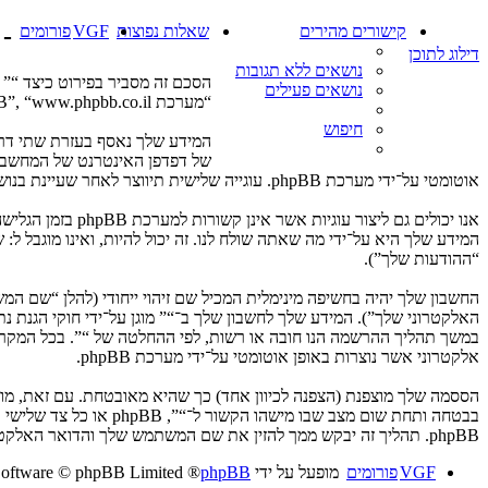
קישורים מהירים
שאלות נפוצות
VGF
פורומים
- 
דילוג לתוכן
נושאים ללא תגובות
נושאים פעילים
“מערכת phpBB”, “www.phpbb.co.il”, “קבוצת phpBB”, “צוות phpBB הישראלי”) משתמשים בכל מידע אשר נאסף במשך כל חיבור בשימוש שלך (להלן “המידע שלך”).
חיפוש
של דפדפן האינטרנט של המחשב שלך
אוטומטי על־ידי מערכת phpBB. עוגייה שלישית תיווצר לאחר שעיינת בנושאים ב־“” ובשימוש כדי לסמן את הנושאים אשר נקראו, כדי לשפר את הנאת השימוש.
המידע שלך היא על־ידי מה שאתה שולח לנו. זה יכול להיות, ואינו מוגבל ל
“ההודעות שלך”).
החשבון שלך יהיה בחשיפה מינימלית המכיל שם זיהוי ייחודי (להלן “שם 
האלקטרוני שלך”). המידע שלך לחשבון שלך ב־“” מוגן על־ידי חוקי הגנת
במשך תהליך ההרשמה הנו חובה או רשות, לפי ההחלטה של “”. בכל המקרים
אלקטרוני אשר נוצרות באופן אוטומטי על־ידי מערכת phpBB.
הססמה שלך מוצפנת (הצפנה לכיוון אחד) כך שהיא מאובטחת. עם זאת, מ
בבטחה ותחת שום מצב ש
phpBB. תהליך זה יבקש ממך להזין את שם המשתמש שלך והדואר האלקטרוני שלך, לאחר מכן מערכת phpBB תיצור ססמה חדשה כדי להשיב את חשבונך.
VGF
פורומים
מופעל על ידי
phpBB
® Forum Software © phpBB Limited