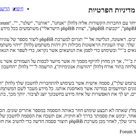
מדיניות הפרטיות
חיפוש
הרשמ
המידע שלך נאסף בעזרת שתי דרכים. ראשו
. שתי העוגיות הראשונות מכילות רק זיהות משתמש (להלן “זיהוי משתמש”) וז
: שליחה בתור אורח (להלן “הודעות אנונימיות”), הרשמה ל־“” (להלן “החשב
המשתמש שלך”), ססמה אישית אשר בשימוש להתחברות לחשבון שלך (להלן “ה
 נתונים המיושמים במדינה אשר מאחסנת אותנו. כל מידע מעבר לשם המשתמ
, יש לך את האפשרות של איזה מידע בחשבונך יוצג לציבור. יותך מכך, בת
ומלץ שאתה לא תבצע שימוש חוזר באותה הססמה במספר אתרים שונים. הסס
בו מישהו הקשור ל־“”, phpBB או כל צד שלישי אחר, יבקש את ססמתך בדרך לא חוקית. אם תשכ