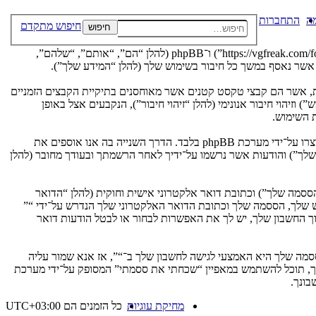
ה
התחברות
חיפוש מתקדם
חיפוש
הסכם זה מסביר בפירוט כיצד “” יחד עם החברות הקשורות אליה (להלן “אנחנו”, “אותנו”, “שלנו”, “”, “https://vgfreak.com/forum”) ו־phpBB (להלן “הם”, “אותם”, “שלהם”,
נה, הגלישה אל “” תגרום למערכת phpBB ליצור מספר של עוגיות, אשר הם קבצי טקסט קטנים אשר מאוחסנים בתיקיית הקבצים הזמניים
יהוי חיבור אנונימי (להלן “זיהוי חיבור”), הנקבעים אצל באופן
אנו יכולים גם ליצור עוגיות אשר אינן קשורות למערכת phpBB בזמן הגלישה ב־“”, אך הן מחוץ להיקף מסמך זה אשר מיועד לכסות על העמודים אשר נוצרו על־ידי מערכת phpBB בלבד. הדרך השנייה בה אנו אוספים את
ון שלך”) והודעות אשר נרשמו על־ידיך לאחר הרשמתך ובעודך מחובר (להלן
ססמה שלך”) וכתובת דואר אלקטרוני אישית וחוקית (להלן “הדואר
ש שלך, הססמה שלך וכתובת הדואר האלקטרוני שלך הנדרש על־ידי “”
וך החשבון שלך, יש לך את האפשרות לבחור או לבטל הודעות דואר
מה שלך היא האמצעי לגישה לחשבון שלך ב־“”, אז אנא שמור עליה
ח את הססמה לחשבון שלך, תוכל להשתמש במאפיין “שכחתי את ססמתי” המסופק על־ידי מערכת
מחיקת עוגיות
כל הזמנים הם
UTC+03:00