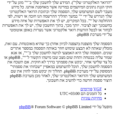
“הדואר האלקטרוני שלך”). המידע שלך לחשבון שלך ב־“” מוגן על־ידי
חוקי הגנת נתונים המיושמים במדינה אשר מאחסנת אותנו. כל מידע
מעבר לשם המשתמש שלך, הססמה שלך וכתובת הדואר האלקטרוני
שלך הנדרש על־ידי “” במשך תהליך ההרשמה הנו חובה או רשות, לפי
ההחלטה של “”. בכל המקרים, יש לך את האפשרות של איזה מידע
בחשבונך יוצג לציבור. יותך מכך, בתוך החשבון שלך, יש לך את האפשרות
לבחור או לבטל הודעות דואר אלקטרוני אשר נוצרות באופן אוטומטי
על־ידי מערכת phpBB.
הססמה שלך מוצפנת (הצפנה לכיוון אחד) כך שהיא מאובטחת. עם זאת,
מומלץ שאתה לא תבצע שימוש חוזר באותה הססמה במספר אתרים
שונים. הססמה שלך היא האמצעי לגישה לחשבון שלך ב־“”, אז אנא
שמור עליה בבטחה ותחת שום מצב שבו מישהו הקשור ל־“”, phpBB או
כל צד שלישי אחר, יבקש את ססמתך בדרך לא חוקית. אם תשכח את
הססמה לחשבון שלך, תוכל להשתמש במאפיין “שכחתי את ססמתי”
המסופק על־ידי מערכת phpBB. תהליך זה יבקש ממך להזין את שם
המשתמש שלך והדואר האלקטרוני שלך, לאחר מכן מערכת phpBB
תיצור ססמה חדשה כדי להשיב את חשבונך.
VGF
פורומים
כל הזמנים הם
UTC+03:00
מחיקת עוגיות
מופעל על ידי
® Forum Software © phpBB Limited
phpBB