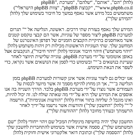
(להלן “הם”, “אותם”, “שלהם”, “מערכת phpBB”,
“www.phpbb.co.il”, “קבוצת phpBB”, “צוות phpBB הישראלי”)
משתמשים בכל מידע אשר נאסף במשך כל חיבור בשימוש שלך (להלן
“המידע שלך”).
המידע שלך נאסף בעזרת שתי דרכים. ראשונה, הגלישה אל “” תגרום
למערכת phpBB ליצור מספר של עוגיות, אשר הם קבצי טקסט קטנים
אשר מאוחסנים בתיקיית הקבצים הזמניים של דפדפן האינטרנט של
המחשב שלך. שתי העוגיות הראשונות מכילות רק זיהות משתמש (להלן
“זיהוי משתמש”) וזיהוי חיבור אנונימי (להלן “זיהוי חיבור”), הנקבעים אצל
באופן אוטומטי על־ידי מערכת phpBB. עוגייה שלישית תיווצר לאחר
שעיינת בנושאים ב־“” ובשימוש כדי לסמן את הנושאים אשר נקראו, כדי
לשפר את הנאת השימוש.
אנו יכולים גם ליצור עוגיות אשר אינן קשורות למערכת phpBB בזמן
הגלישה ב־“”, אך הן מחוץ להיקף מסמך זה אשר מיועד לכסות על
העמודים אשר נוצרו על־ידי מערכת phpBB בלבד. הדרך השנייה בה אנו
אוספים את המידע שלך היא על־ידי מה שאתה שולח לנו. זה יכול להיות,
ואינו מוגבל ל: שליחה בתור אורח (להלן “הודעות אנונימיות”), הרשמה
ל־“” (להלן “החשבון שלך”) והודעות אשר נרשמו על־ידיך לאחר
הרשמתך ובעודך מחובר (להלן “ההודעות שלך”).
החשבון שלך יהיה בחשיפה מינימלית המכיל שם זיהוי ייחודי (להלן “שם
המשתמש שלך”), ססמה אישית אשר בשימוש להתחברות לחשבון שלך
(להלן “הססמה שלך”) וכתובת דואר אלקטרוני אישית וחוקית (להלן