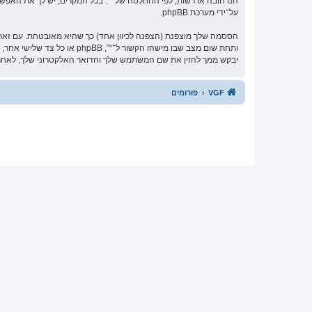
הנו חובה או רשות, לפי ההחלטה של “”. בכל המקרים, יש לך את האפשרו
על־ידי מערכת phpBB.
הססמה שלך מוצפנת (הצפנה לכיוון אחד) כך שהיא מאובטחת. עם זא
יבקש ממך להזין את שם המשתמש שלך והדואר האלקטרוני שלך, לאחר מכן מערכת phpBB תיצור ססמה חדשה כדי
VGF
פורומים