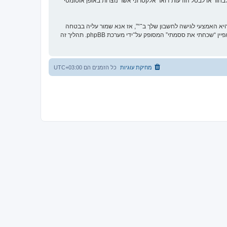
בחור או לבטל הודעות דואר אלקטרוני אשר נוצרות באופן אוטומטי
א האמצעי לגישה לחשבון שלך ב־“”, אז אנא שמור עליה בבטחה
ותחת שום מצב שבו מישהו הקשור ל־“”, phpBB או כל צד שלישי אחר, יבקש את ססמתך בדרך לא חוקית. אם תשכח את הססמה לחשבון שלך, תוכל להשתמש במאפיין “שכחתי את ססמתי” המסופק על־ידי מערכת phpBB. תהליך זה
מחיקת עוגיות
כל הזמנים הם
UTC+03:00