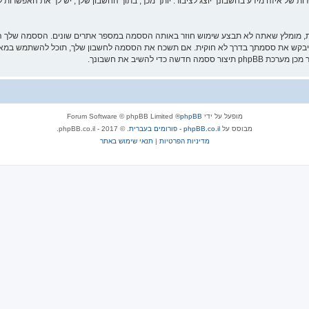
ת של איזה מידע בחשבונך יוצג לציבור. יותך מכך, בתוך החשבון שלך, יש לך את האפשרות ל
ת, מומלץ שאתה לא תבצע שימוש חוזר באותה הססמה במספר אתרים שונים. הססמה שלך הי
 להשיב את חשבונך.
מופעל על ידי
phpBB
® Forum Software © phpBB Limited
מבוסס על
phpBB.co.il - פורומים בעברית
. © 2017 - phpBB.co.il.
מדיניות הפרטיות
|
תנאי שימוש באתר