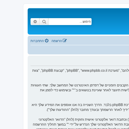
חיפוש
חיפוש מתקדם
הרשמה
התחברות
הסכם זה מסביר בפירוט כיצד “” יחד עם החברות הקשורות אליה (להלן “אנחנו”, “אותנו”, “שלנו”, “”, “https://vgfreak.com/forum”) ו־phpBB (להלן “הם”, “אותם”, “שלהם”, “מערכת phpBB”, “www.phpbb.co.il”, “קבוצת phpBB”, “צוות
צי טקסט קטנים אשר מאוחסנים בתיקיית הקבצים הזמניים של דפדפן האינטרנט של המחשב שלך. שתי העוגיות
ש (להלן “זיהוי משתמש”) וזיהוי חיבור אנונימי (להלן “זיהוי חיבור”), הנקבעים אצל באופן אוטומטי על־ידי מערכת phpBB. עוגייה שלישית תיווצר לאחר שעיינת בנושאים ב־“” ובשימוש כדי לסמן את
אנו יכולים גם ליצור עוגיות אשר אינן קשורות למערכת phpBB בזמן הגלישה ב־“”, אך הן מחוץ להיקף מסמך זה אשר מיועד לכסות על העמודים אשר נוצרו על־ידי מערכת phpBB בלבד. הדרך השנייה בה אנו אוספים את המידע שלך היא
ל־ידיך לאחר הרשמתך ובעודך מחובר (להלן “ההודעות שלך”).
כתובת דואר אלקטרוני אישית וחוקית (להלן “הדואר האלקטרוני
ובת הדואר האלקטרוני שלך הנדרש על־ידי “” במשך תהליך ההרשמה