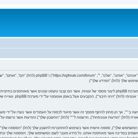
המידע שלך נאסף בעזרת שתי דרכים. ראשונה, הגלישה אל “” תגרום למערכת phpBB ליצור מספר של עוגיות, אשר הם קב
הראשונות מכילות רק זיהות משתמ
ר אורח (להלן “הודעות אנונימיות”), הרשמה ל־“” (להלן “החשבון שלך”) והודעות אשר נרשמו ע
שם המשתמש שלך”), ססמה אישית אשר בשימוש להתחברות לחשבון שלך (להלן “הססמה שלך”) ו
ם המיושמים במדינה אשר מאחסנת אותנו. כל מידע מעבר לשם המשתמש שלך, הססמה שלך וכת