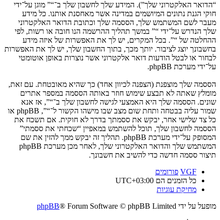
“הדואר האלקטרוני שלך”). המידע שלך לחשבון שלך ב־“” מוגן על־ידי
חוקי הגנת נתונים המיושמים במדינה אשר מאחסנת אותנו. כל מידע
מעבר לשם המשתמש שלך, הססמה שלך וכתובת הדואר האלקטרוני
שלך הנדרש על־ידי “” במשך תהליך ההרשמה הנו חובה או רשות, לפי
ההחלטה של “”. בכל המקרים, יש לך את האפשרות של איזה מידע
בחשבונך יוצג לציבור. יותך מכך, בתוך החשבון שלך, יש לך את האפשרות
לבחור או לבטל הודעות דואר אלקטרוני אשר נוצרות באופן אוטומטי
על־ידי מערכת phpBB.
הססמה שלך מוצפנת (הצפנה לכיוון אחד) כך שהיא מאובטחת. עם זאת,
מומלץ שאתה לא תבצע שימוש חוזר באותה הססמה במספר אתרים
שונים. הססמה שלך היא האמצעי לגישה לחשבון שלך ב־“”, אז אנא
שמור עליה בבטחה ותחת שום מצב שבו מישהו הקשור ל־“”, phpBB או
כל צד שלישי אחר, יבקש את ססמתך בדרך לא חוקית. אם תשכח את
הססמה לחשבון שלך, תוכל להשתמש במאפיין “שכחתי את ססמתי”
המסופק על־ידי מערכת phpBB. תהליך זה יבקש ממך להזין את שם
המשתמש שלך והדואר האלקטרוני שלך, לאחר מכן מערכת phpBB
תיצור ססמה חדשה כדי להשיב את חשבונך.
VGF
פורומים
כל הזמנים הם
UTC+03:00
מחיקת עוגיות
מופעל על ידי
® Forum Software © phpBB Limited
phpBB