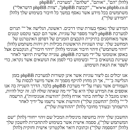
(להלן “הם”, “אותם”, “שלהם”, “מערכת phpBB”,
“www.phpbb.co.il”, “קבוצת phpBB”, “צוות phpBB הישראלי”)
משתמשים בכל מידע אשר נאסף במשך כל חיבור בשימוש שלך (להלן
“המידע שלך”).
המידע שלך נאסף בעזרת שתי דרכים. ראשונה, הגלישה אל “” תגרום
למערכת phpBB ליצור מספר של עוגיות, אשר הם קבצי טקסט קטנים
אשר מאוחסנים בתיקיית הקבצים הזמניים של דפדפן האינטרנט של
המחשב שלך. שתי העוגיות הראשונות מכילות רק זיהות משתמש (להלן
“זיהוי משתמש”) וזיהוי חיבור אנונימי (להלן “זיהוי חיבור”), הנקבעים אצל
באופן אוטומטי על־ידי מערכת phpBB. עוגייה שלישית תיווצר לאחר
שעיינת בנושאים ב־“” ובשימוש כדי לסמן את הנושאים אשר נקראו, כדי
לשפר את הנאת השימוש.
אנו יכולים גם ליצור עוגיות אשר אינן קשורות למערכת phpBB בזמן
הגלישה ב־“”, אך הן מחוץ להיקף מסמך זה אשר מיועד לכסות על
העמודים אשר נוצרו על־ידי מערכת phpBB בלבד. הדרך השנייה בה אנו
אוספים את המידע שלך היא על־ידי מה שאתה שולח לנו. זה יכול להיות,
ואינו מוגבל ל: שליחה בתור אורח (להלן “הודעות אנונימיות”), הרשמה
ל־“” (להלן “החשבון שלך”) והודעות אשר נרשמו על־ידיך לאחר
הרשמתך ובעודך מחובר (להלן “ההודעות שלך”).
החשבון שלך יהיה בחשיפה מינימלית המכיל שם זיהוי ייחודי (להלן “שם
המשתמש שלך”), ססמה אישית אשר בשימוש להתחברות לחשבון שלך
(להלן “הססמה שלך”) וכתובת דואר אלקטרוני אישית וחוקית (להלן