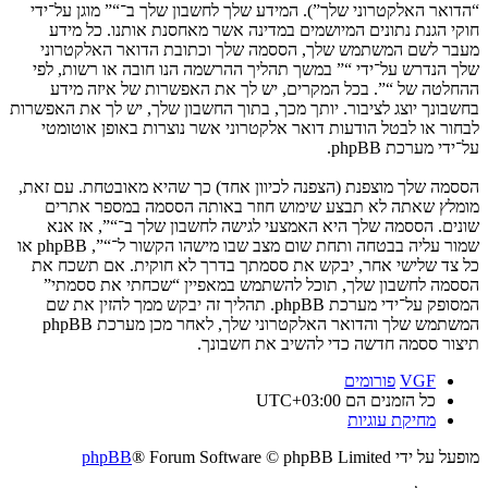
“הדואר האלקטרוני שלך”). המידע שלך לחשבון שלך ב־“” מוגן על־ידי
חוקי הגנת נתונים המיושמים במדינה אשר מאחסנת אותנו. כל מידע
מעבר לשם המשתמש שלך, הססמה שלך וכתובת הדואר האלקטרוני
שלך הנדרש על־ידי “” במשך תהליך ההרשמה הנו חובה או רשות, לפי
ההחלטה של “”. בכל המקרים, יש לך את האפשרות של איזה מידע
בחשבונך יוצג לציבור. יותך מכך, בתוך החשבון שלך, יש לך את האפשרות
לבחור או לבטל הודעות דואר אלקטרוני אשר נוצרות באופן אוטומטי
על־ידי מערכת phpBB.
הססמה שלך מוצפנת (הצפנה לכיוון אחד) כך שהיא מאובטחת. עם זאת,
מומלץ שאתה לא תבצע שימוש חוזר באותה הססמה במספר אתרים
שונים. הססמה שלך היא האמצעי לגישה לחשבון שלך ב־“”, אז אנא
שמור עליה בבטחה ותחת שום מצב שבו מישהו הקשור ל־“”, phpBB או
כל צד שלישי אחר, יבקש את ססמתך בדרך לא חוקית. אם תשכח את
הססמה לחשבון שלך, תוכל להשתמש במאפיין “שכחתי את ססמתי”
המסופק על־ידי מערכת phpBB. תהליך זה יבקש ממך להזין את שם
המשתמש שלך והדואר האלקטרוני שלך, לאחר מכן מערכת phpBB
תיצור ססמה חדשה כדי להשיב את חשבונך.
VGF
פורומים
כל הזמנים הם
UTC+03:00
מחיקת עוגיות
מופעל על ידי
® Forum Software © phpBB Limited
phpBB