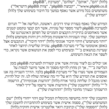
(להלן “הם”, “אותם”, “שלהם”, “מערכת phpBB”,
“www.phpbb.co.il”, “קבוצת phpBB”, “צוות phpBB הישראלי”)
משתמשים בכל מידע אשר נאסף במשך כל חיבור בשימוש שלך (להלן
“המידע שלך”).
המידע שלך נאסף בעזרת שתי דרכים. ראשונה, הגלישה אל “” תגרום
למערכת phpBB ליצור מספר של עוגיות, אשר הם קבצי טקסט קטנים
אשר מאוחסנים בתיקיית הקבצים הזמניים של דפדפן האינטרנט של
המחשב שלך. שתי העוגיות הראשונות מכילות רק זיהות משתמש (להלן
“זיהוי משתמש”) וזיהוי חיבור אנונימי (להלן “זיהוי חיבור”), הנקבעים אצל
באופן אוטומטי על־ידי מערכת phpBB. עוגייה שלישית תיווצר לאחר
שעיינת בנושאים ב־“” ובשימוש כדי לסמן את הנושאים אשר נקראו, כדי
לשפר את הנאת השימוש.
אנו יכולים גם ליצור עוגיות אשר אינן קשורות למערכת phpBB בזמן
הגלישה ב־“”, אך הן מחוץ להיקף מסמך זה אשר מיועד לכסות על
העמודים אשר נוצרו על־ידי מערכת phpBB בלבד. הדרך השנייה בה אנו
אוספים את המידע שלך היא על־ידי מה שאתה שולח לנו. זה יכול להיות,
ואינו מוגבל ל: שליחה בתור אורח (להלן “הודעות אנונימיות”), הרשמה
ל־“” (להלן “החשבון שלך”) והודעות אשר נרשמו על־ידיך לאחר
הרשמתך ובעודך מחובר (להלן “ההודעות שלך”).
החשבון שלך יהיה בחשיפה מינימלית המכיל שם זיהוי ייחודי (להלן “שם
המשתמש שלך”), ססמה אישית אשר בשימוש להתחברות לחשבון שלך
(להלן “הססמה שלך”) וכתובת דואר אלקטרוני אישית וחוקית (להלן