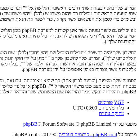
ובשימוש כדי לסמן את הנושאים אשר נקראו, כדי לשפר את הנאת השימוש.
המידע שלך היא על־ידי מה שאתה שולח לנו. זה יכול להיות, ואינו מוגבל ל
“ההודעות שלך”).
החשבון שלך יהיה בחשיפה מינימלית המכיל שם זיהוי ייחודי (להלן “שם 
האלקטרוני שלך”). המידע שלך לחשבון שלך ב־“” מוגן על־ידי חוקי הגנת
במשך תהליך ההרשמה הנו חובה או רשות, לפי ההחלטה של “”. בכל המקרים
אלקטרוני אשר נוצרות באופן אוטומטי על־ידי מערכת phpBB.
הססמה שלך מוצפנת (הצפנה לכיוון אחד) כך שהיא מאובטחת. עם זאת, מ
בבטחה ותחת שום מצב ש
phpBB. תהליך זה יבקש ממך להזין את שם המשתמש שלך והדואר האלקטרוני שלך, לאחר מכן מערכת phpBB תיצור ססמה חדשה כדי להשיב את חשבונך.
VGF
פורומים
כל הזמנים הם
UTC+03:00
מחיקת עוגיות
מופעל על ידי
® Forum Software © phpBB Limited
phpBB
מבוסס על
phpBB.co.il - פורומים בעברית
. © 2017 - phpBB.co.il.