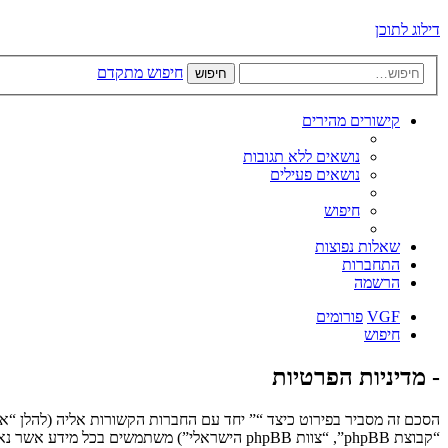
דילוג לתוכן
חיפוש מתקדם
חיפוש
קישורים מהירים
נושאים ללא תגובות
נושאים פעילים
חיפוש
שאלות נפוצות
התחברות
הרשמה
VGF
פורומים
חיפוש
- מדיניות הפרטיות
“קבוצת phpBB”, “צוות phpBB הישראלי”) משתמשים בכל מידע אשר נאסף במשך כל חיבור בשימוש שלך (להלן “המידע שלך”).