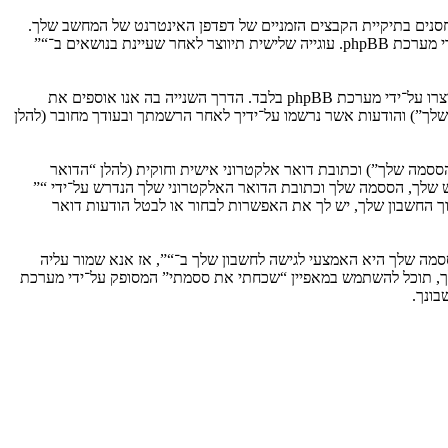
וגיות, אשר הם קבצי טקסט קטנים אשר מאוחסנים בתיקיית הקבצים הזמניים של דפדפן האינטרנט של המחשב שלך.
שתי העוגיות הראשונות מכילות רק זיהות משתמש (להלן “זיהוי משתמש”) וזיהוי חיבור אנונימי (להלן “זיהוי חיבור”), הנקבעים אצל באופן אוטומטי על־ידי מערכת phpBB. עוגייה שלישית תיווצר לאחר שעיינת בנושאים ב־“”
אנו יכולים גם ליצור עוגיות אשר אינן קשורות למערכת phpBB בזמן הגלישה ב־“”, אך הן מחוץ להיקף מסמך זה אשר מיועד לכסות על העמודים אשר נוצרו על־ידי מערכת phpBB בלבד. הדרך השנייה בה אנו אוספים את
ון שלך”) והודעות אשר נרשמו על־ידיך לאחר הרשמתך ובעודך מחובר (להלן
ססמה שלך”) וכתובת דואר אלקטרוני אישית וחוקית (להלן “הדואר
ש שלך, הססמה שלך וכתובת הדואר האלקטרוני שלך הנדרש על־ידי “”
וך החשבון שלך, יש לך את האפשרות לבחור או לבטל הודעות דואר
מה שלך היא האמצעי לגישה לחשבון שלך ב־“”, אז אנא שמור עליה
ח את הססמה לחשבון שלך, תוכל להשתמש במאפיין “שכחתי את ססמתי” המסופק על־ידי מערכת