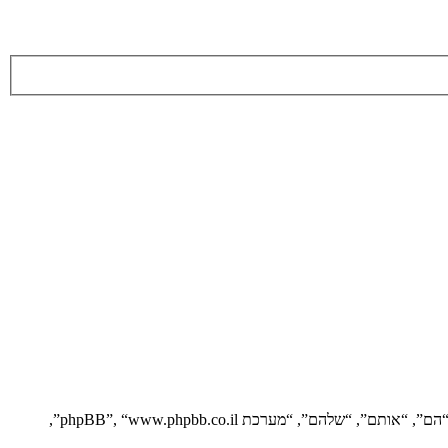
הסכם זה מסביר בפירוט כיצד “” יחד עם החברות הקשורות אליה (להלן “אנחנו”, “אותנו”, “שלנו”, “”, “https://vgfreak.com/forum”) ו־phpBB (להלן “הם”, “אותם”, “שלהם”, “מערכת phpBB”, “www.phpbb.co.il”,