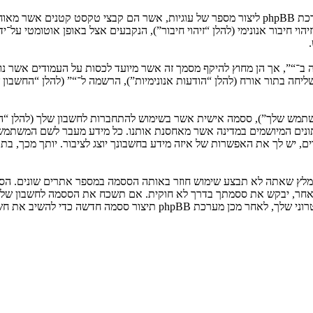
המידע שלך נאסף בעזרת שתי דרכים. ראשונה, הגלישה אל “” תגרום למערכת phpBB ליצור מספר של ע
: שליחה בתור אורח (להלן “הודעות אנונימיות”), הרשמה ל־“” (להלן “החשב
המשתמש שלך”), ססמה אישית אשר בשימוש להתחברות לחשבון שלך (להלן “ה
 נתונים המיושמים במדינה אשר מאחסנת אותנו. כל מידע מעבר לשם המשתמ
, יש לך את האפשרות של איזה מידע בחשבונך יוצג לציבור. יותך מכך, בת
ומלץ שאתה לא תבצע שימוש חוזר באותה הססמה במספר אתרים שונים. הסס
בו מישהו הקשור ל־“”, phpBB או כל צד שלישי אחר, יבקש את ססמתך בדרך לא חוקית. אם תשכ