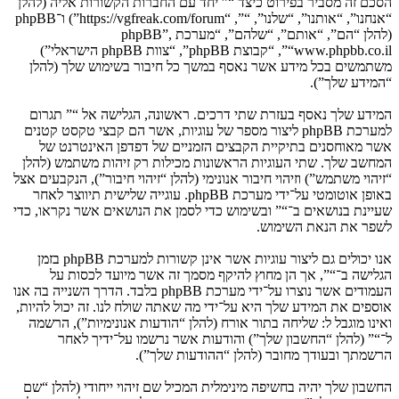
הסכם זה מסביר בפירוט כיצד “” יחד עם החברות הקשורות אליה (להלן
“אנחנו”, “אותנו”, “שלנו”, “”, “https://vgfreak.com/forum”) ו־phpBB
(להלן “הם”, “אותם”, “שלהם”, “מערכת phpBB”,
“www.phpbb.co.il”, “קבוצת phpBB”, “צוות phpBB הישראלי”)
משתמשים בכל מידע אשר נאסף במשך כל חיבור בשימוש שלך (להלן
“המידע שלך”).
המידע שלך נאסף בעזרת שתי דרכים. ראשונה, הגלישה אל “” תגרום
למערכת phpBB ליצור מספר של עוגיות, אשר הם קבצי טקסט קטנים
אשר מאוחסנים בתיקיית הקבצים הזמניים של דפדפן האינטרנט של
המחשב שלך. שתי העוגיות הראשונות מכילות רק זיהות משתמש (להלן
“זיהוי משתמש”) וזיהוי חיבור אנונימי (להלן “זיהוי חיבור”), הנקבעים אצל
באופן אוטומטי על־ידי מערכת phpBB. עוגייה שלישית תיווצר לאחר
שעיינת בנושאים ב־“” ובשימוש כדי לסמן את הנושאים אשר נקראו, כדי
לשפר את הנאת השימוש.
אנו יכולים גם ליצור עוגיות אשר אינן קשורות למערכת phpBB בזמן
הגלישה ב־“”, אך הן מחוץ להיקף מסמך זה אשר מיועד לכסות על
העמודים אשר נוצרו על־ידי מערכת phpBB בלבד. הדרך השנייה בה אנו
אוספים את המידע שלך היא על־ידי מה שאתה שולח לנו. זה יכול להיות,
ואינו מוגבל ל: שליחה בתור אורח (להלן “הודעות אנונימיות”), הרשמה
ל־“” (להלן “החשבון שלך”) והודעות אשר נרשמו על־ידיך לאחר
הרשמתך ובעודך מחובר (להלן “ההודעות שלך”).
החשבון שלך יהיה בחשיפה מינימלית המכיל שם זיהוי ייחודי (להלן “שם