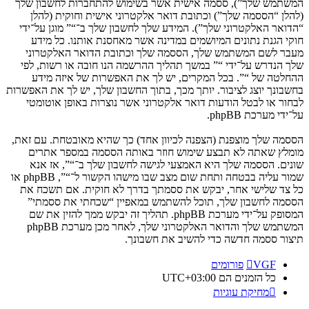
המשתמש שלך”), ססמה אישית אשר בשימוש להתחברות לחשבון שלך
(להלן “הססמה שלך”) וכתובת דואר אלקטרוני אישית וחוקית (להלן
“הדואר האלקטרוני שלך”). המידע שלך לחשבון שלך ב־“” מוגן על־ידי
חוקי הגנת נתונים המיושמים במדינה אשר מאחסנת אותנו. כל מידע
מעבר לשם המשתמש שלך, הססמה שלך וכתובת הדואר האלקטרוני
שלך הנדרש על־ידי “” במשך תהליך ההרשמה הנו חובה או רשות, לפי
ההחלטה של “”. בכל המקרים, יש לך את האפשרות של איזה מידע
בחשבונך יוצג לציבור. יותך מכך, בתוך החשבון שלך, יש לך את האפשרות
לבחור או לבטל הודעות דואר אלקטרוני אשר נוצרות באופן אוטומטי
על־ידי מערכת phpBB.
הססמה שלך מוצפנת (הצפנה לכיוון אחד) כך שהיא מאובטחת. עם זאת,
מומלץ שאתה לא תבצע שימוש חוזר באותה הססמה במספר אתרים
שונים. הססמה שלך היא האמצעי לגישה לחשבון שלך ב־“”, אז אנא
שמור עליה בבטחה ותחת שום מצב שבו מישהו הקשור ל־“”, phpBB או
כל צד שלישי אחר, יבקש את ססמתך בדרך לא חוקית. אם תשכח את
הססמה לחשבון שלך, תוכל להשתמש במאפיין “שכחתי את ססמתי”
המסופק על־ידי מערכת phpBB. תהליך זה יבקש ממך להזין את שם
המשתמש שלך והדואר האלקטרוני שלך, לאחר מכן מערכת phpBB
תיצור ססמה חדשה כדי להשיב את חשבונך.
VGF
פורומים
כל הזמנים הם
UTC+03:00
מחיקת עוגיות