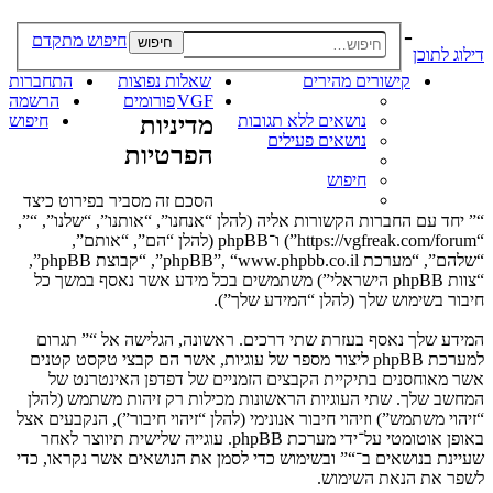
-
חיפוש מתקדם
חיפוש
דילוג לתוכן
קישורים מהירים
שאלות נפוצות
התחברות
VGF
פורומים
הרשמה
נושאים ללא תגובות
מדיניות
חיפוש
נושאים פעילים
הפרטיות
חיפוש
הסכם זה מסביר בפירוט כיצד
“” יחד עם החברות הקשורות אליה (להלן “אנחנו”, “אותנו”, “שלנו”, “”,
“https://vgfreak.com/forum”) ו־phpBB (להלן “הם”, “אותם”,
“שלהם”, “מערכת phpBB”, “www.phpbb.co.il”, “קבוצת phpBB”,
“צוות phpBB הישראלי”) משתמשים בכל מידע אשר נאסף במשך כל
חיבור בשימוש שלך (להלן “המידע שלך”).
המידע שלך נאסף בעזרת שתי דרכים. ראשונה, הגלישה אל “” תגרום
למערכת phpBB ליצור מספר של עוגיות, אשר הם קבצי טקסט קטנים
אשר מאוחסנים בתיקיית הקבצים הזמניים של דפדפן האינטרנט של
המחשב שלך. שתי העוגיות הראשונות מכילות רק זיהות משתמש (להלן
“זיהוי משתמש”) וזיהוי חיבור אנונימי (להלן “זיהוי חיבור”), הנקבעים אצל
באופן אוטומטי על־ידי מערכת phpBB. עוגייה שלישית תיווצר לאחר
שעיינת בנושאים ב־“” ובשימוש כדי לסמן את הנושאים אשר נקראו, כדי
לשפר את הנאת השימוש.