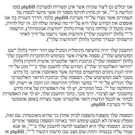
אנו יכולים גם ליצור עוגיות אשר אינן קשורות למערכת phpBB בזמן
הגלישה ב־“”, אך הן מחוץ להיקף מסמך זה אשר מיועד לכסות על
העמודים אשר נוצרו על־ידי מערכת phpBB בלבד. הדרך השנייה בה אנו
אוספים את המידע שלך היא על־ידי מה שאתה שולח לנו. זה יכול להיות,
ואינו מוגבל ל: שליחה בתור אורח (להלן “הודעות אנונימיות”), הרשמה
ל־“” (להלן “החשבון שלך”) והודעות אשר נרשמו על־ידיך לאחר
הרשמתך ובעודך מחובר (להלן “ההודעות שלך”).
החשבון שלך יהיה בחשיפה מינימלית המכיל שם זיהוי ייחודי (להלן “שם
המשתמש שלך”), ססמה אישית אשר בשימוש להתחברות לחשבון שלך
(להלן “הססמה שלך”) וכתובת דואר אלקטרוני אישית וחוקית (להלן
“הדואר האלקטרוני שלך”). המידע שלך לחשבון שלך ב־“” מוגן על־ידי
חוקי הגנת נתונים המיושמים במדינה אשר מאחסנת אותנו. כל מידע
מעבר לשם המשתמש שלך, הססמה שלך וכתובת הדואר האלקטרוני
שלך הנדרש על־ידי “” במשך תהליך ההרשמה הנו חובה או רשות, לפי
ההחלטה של “”. בכל המקרים, יש לך את האפשרות של איזה מידע
בחשבונך יוצג לציבור. יותך מכך, בתוך החשבון שלך, יש לך את האפשרות
לבחור או לבטל הודעות דואר אלקטרוני אשר נוצרות באופן אוטומטי
על־ידי מערכת phpBB.
הססמה שלך מוצפנת (הצפנה לכיוון אחד) כך שהיא מאובטחת. עם זאת,
מומלץ שאתה לא תבצע שימוש חוזר באותה הססמה במספר אתרים
שונים. הססמה שלך היא האמצעי לגישה לחשבון שלך ב־“”, אז אנא
שמור עליה בבטחה ותחת שום מצב שבו מישהו הקשור ל־“”, phpBB או