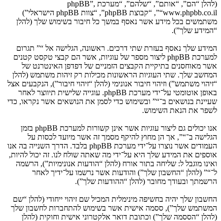
(להלן “הם”, “אותם”, “שלהם”, “מערכת phpBB”,
“www.phpbb.co.il”, “קבוצת phpBB”, “צוות phpBB הישראלי”)
משתמשים בכל מידע אשר נאסף במשך כל חיבור בשימוש שלך (להלן
“המידע שלך”).
המידע שלך נאסף בעזרת שתי דרכים. ראשונה, הגלישה אל “” תגרום
למערכת phpBB ליצור מספר של עוגיות, אשר הם קבצי טקסט קטנים
אשר מאוחסנים בתיקיית הקבצים הזמניים של דפדפן האינטרנט של
המחשב שלך. שתי העוגיות הראשונות מכילות רק זיהות משתמש (להלן
“זיהוי משתמש”) וזיהוי חיבור אנונימי (להלן “זיהוי חיבור”), הנקבעים אצל
באופן אוטומטי על־ידי מערכת phpBB. עוגייה שלישית תיווצר לאחר
שעיינת בנושאים ב־“” ובשימוש כדי לסמן את הנושאים אשר נקראו, כדי
לשפר את הנאת השימוש.
אנו יכולים גם ליצור עוגיות אשר אינן קשורות למערכת phpBB בזמן
הגלישה ב־“”, אך הן מחוץ להיקף מסמך זה אשר מיועד לכסות על
העמודים אשר נוצרו על־ידי מערכת phpBB בלבד. הדרך השנייה בה אנו
אוספים את המידע שלך היא על־ידי מה שאתה שולח לנו. זה יכול להיות,
ואינו מוגבל ל: שליחה בתור אורח (להלן “הודעות אנונימיות”), הרשמה
ל־“” (להלן “החשבון שלך”) והודעות אשר נרשמו על־ידיך לאחר
הרשמתך ובעודך מחובר (להלן “ההודעות שלך”).
החשבון שלך יהיה בחשיפה מינימלית המכיל שם זיהוי ייחודי (להלן “שם
המשתמש שלך”), ססמה אישית אשר בשימוש להתחברות לחשבון שלך
(להלן “הססמה שלך”) וכתובת דואר אלקטרוני אישית וחוקית (להלן