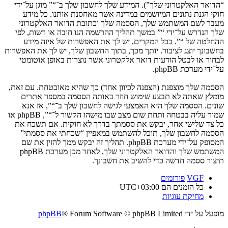
“הדואר האלקטרוני שלך”). המידע שלך לחשבון שלך ב־“” מוגן על־ידי
חוקי הגנת נתונים המיושמים במדינה אשר מאחסנת אותנו. כל מידע
מעבר לשם המשתמש שלך, הססמה שלך וכתובת הדואר האלקטרוני
שלך הנדרש על־ידי “” במשך תהליך ההרשמה הנו חובה או רשות, לפי
ההחלטה של “”. בכל המקרים, יש לך את האפשרות של איזה מידע
בחשבונך יוצג לציבור. יותך מכך, בתוך החשבון שלך, יש לך את האפשרות
לבחור או לבטל הודעות דואר אלקטרוני אשר נוצרות באופן אוטומטי
על־ידי מערכת phpBB.
הססמה שלך מוצפנת (הצפנה לכיוון אחד) כך שהיא מאובטחת. עם זאת,
מומלץ שאתה לא תבצע שימוש חוזר באותה הססמה במספר אתרים
שונים. הססמה שלך היא האמצעי לגישה לחשבון שלך ב־“”, אז אנא
שמור עליה בבטחה ותחת שום מצב שבו מישהו הקשור ל־“”, phpBB או
כל צד שלישי אחר, יבקש את ססמתך בדרך לא חוקית. אם תשכח את
הססמה לחשבון שלך, תוכל להשתמש במאפיין “שכחתי את ססמתי”
המסופק על־ידי מערכת phpBB. תהליך זה יבקש ממך להזין את שם
המשתמש שלך והדואר האלקטרוני שלך, לאחר מכן מערכת phpBB
תיצור ססמה חדשה כדי להשיב את חשבונך.
VGF
פורומים
כל הזמנים הם
UTC+03:00
מחיקת עוגיות
מופעל על ידי
® Forum Software © phpBB Limited
phpBB