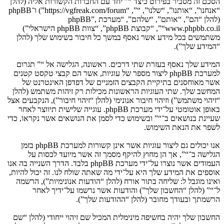
הסכם זה מסביר בפירוט כיצד “” יחד עם החברות הקשורות אליה (להלן
“אנחנו”, “אותנו”, “שלנו”, “”, “https://vgfreak.com/forum”) ו־phpBB
(להלן “הם”, “אותם”, “שלהם”, “מערכת phpBB”,
“www.phpbb.co.il”, “קבוצת phpBB”, “צוות phpBB הישראלי”)
משתמשים בכל מידע אשר נאסף במשך כל חיבור בשימוש שלך (להלן
“המידע שלך”).
המידע שלך נאסף בעזרת שתי דרכים. ראשונה, הגלישה אל “” תגרום
למערכת phpBB ליצור מספר של עוגיות, אשר הם קבצי טקסט קטנים
אשר מאוחסנים בתיקיית הקבצים הזמניים של דפדפן האינטרנט של
המחשב שלך. שתי העוגיות הראשונות מכילות רק זיהות משתמש (להלן
“זיהוי משתמש”) וזיהוי חיבור אנונימי (להלן “זיהוי חיבור”), הנקבעים אצל
באופן אוטומטי על־ידי מערכת phpBB. עוגייה שלישית תיווצר לאחר
שעיינת בנושאים ב־“” ובשימוש כדי לסמן את הנושאים אשר נקראו, כדי
לשפר את הנאת השימוש.
אנו יכולים גם ליצור עוגיות אשר אינן קשורות למערכת phpBB בזמן
הגלישה ב־“”, אך הן מחוץ להיקף מסמך זה אשר מיועד לכסות על
העמודים אשר נוצרו על־ידי מערכת phpBB בלבד. הדרך השנייה בה אנו
אוספים את המידע שלך היא על־ידי מה שאתה שולח לנו. זה יכול להיות,
ואינו מוגבל ל: שליחה בתור אורח (להלן “הודעות אנונימיות”), הרשמה
ל־“” (להלן “החשבון שלך”) והודעות אשר נרשמו על־ידיך לאחר
הרשמתך ובעודך מחובר (להלן “ההודעות שלך”).
החשבון שלך יהיה בחשיפה מינימלית המכיל שם זיהוי ייחודי (להלן “שם