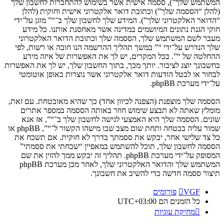
המשתמש שלך”), ססמה אישית אשר בשימוש להתחברות לחשבון שלך
(להלן “הססמה שלך”) וכתובת דואר אלקטרוני אישית וחוקית (להלן
“הדואר האלקטרוני שלך”). המידע שלך לחשבון שלך ב־“” מוגן על־ידי
חוקי הגנת נתונים המיושמים במדינה אשר מאחסנת אותנו. כל מידע
מעבר לשם המשתמש שלך, הססמה שלך וכתובת הדואר האלקטרוני
שלך הנדרש על־ידי “” במשך תהליך ההרשמה הנו חובה או רשות, לפי
ההחלטה של “”. בכל המקרים, יש לך את האפשרות של איזה מידע
בחשבונך יוצג לציבור. יותך מכך, בתוך החשבון שלך, יש לך את האפשרות
לבחור או לבטל הודעות דואר אלקטרוני אשר נוצרות באופן אוטומטי
על־ידי מערכת phpBB.
הססמה שלך מוצפנת (הצפנה לכיוון אחד) כך שהיא מאובטחת. עם זאת,
מומלץ שאתה לא תבצע שימוש חוזר באותה הססמה במספר אתרים
שונים. הססמה שלך היא האמצעי לגישה לחשבון שלך ב־“”, אז אנא
שמור עליה בבטחה ותחת שום מצב שבו מישהו הקשור ל־“”, phpBB או
כל צד שלישי אחר, יבקש את ססמתך בדרך לא חוקית. אם תשכח את
הססמה לחשבון שלך, תוכל להשתמש במאפיין “שכחתי את ססמתי”
המסופק על־ידי מערכת phpBB. תהליך זה יבקש ממך להזין את שם
המשתמש שלך והדואר האלקטרוני שלך, לאחר מכן מערכת phpBB
תיצור ססמה חדשה כדי להשיב את חשבונך.
VGF
פורומים
כל הזמנים הם
UTC+03:00
מחיקת עוגיות