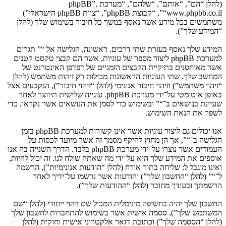
(להלן “הם”, “אותם”, “שלהם”, “מערכת phpBB”,
“www.phpbb.co.il”, “קבוצת phpBB”, “צוות phpBB הישראלי”)
משתמשים בכל מידע אשר נאסף במשך כל חיבור בשימוש שלך (להלן
“המידע שלך”).
המידע שלך נאסף בעזרת שתי דרכים. ראשונה, הגלישה אל “” תגרום
למערכת phpBB ליצור מספר של עוגיות, אשר הם קבצי טקסט קטנים
אשר מאוחסנים בתיקיית הקבצים הזמניים של דפדפן האינטרנט של
המחשב שלך. שתי העוגיות הראשונות מכילות רק זיהות משתמש (להלן
“זיהוי משתמש”) וזיהוי חיבור אנונימי (להלן “זיהוי חיבור”), הנקבעים אצל
באופן אוטומטי על־ידי מערכת phpBB. עוגייה שלישית תיווצר לאחר
שעיינת בנושאים ב־“” ובשימוש כדי לסמן את הנושאים אשר נקראו, כדי
לשפר את הנאת השימוש.
אנו יכולים גם ליצור עוגיות אשר אינן קשורות למערכת phpBB בזמן
הגלישה ב־“”, אך הן מחוץ להיקף מסמך זה אשר מיועד לכסות על
העמודים אשר נוצרו על־ידי מערכת phpBB בלבד. הדרך השנייה בה אנו
אוספים את המידע שלך היא על־ידי מה שאתה שולח לנו. זה יכול להיות,
ואינו מוגבל ל: שליחה בתור אורח (להלן “הודעות אנונימיות”), הרשמה
ל־“” (להלן “החשבון שלך”) והודעות אשר נרשמו על־ידיך לאחר
הרשמתך ובעודך מחובר (להלן “ההודעות שלך”).
החשבון שלך יהיה בחשיפה מינימלית המכיל שם זיהוי ייחודי (להלן “שם
המשתמש שלך”), ססמה אישית אשר בשימוש להתחברות לחשבון שלך
(להלן “הססמה שלך”) וכתובת דואר אלקטרוני אישית וחוקית (להלן