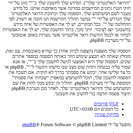
“הדואר האלקטרוני שלך”). המידע שלך לחשבון שלך ב־“” מוגן על־ידי
חוקי הגנת נתונים המיושמים במדינה אשר מאחסנת אותנו. כל מידע
מעבר לשם המשתמש שלך, הססמה שלך וכתובת הדואר האלקטרוני
שלך הנדרש על־ידי “” במשך תהליך ההרשמה הנו חובה או רשות, לפי
ההחלטה של “”. בכל המקרים, יש לך את האפשרות של איזה מידע
בחשבונך יוצג לציבור. יותך מכך, בתוך החשבון שלך, יש לך את האפשרות
לבחור או לבטל הודעות דואר אלקטרוני אשר נוצרות באופן אוטומטי
על־ידי מערכת phpBB.
הססמה שלך מוצפנת (הצפנה לכיוון אחד) כך שהיא מאובטחת. עם זאת,
מומלץ שאתה לא תבצע שימוש חוזר באותה הססמה במספר אתרים
שונים. הססמה שלך היא האמצעי לגישה לחשבון שלך ב־“”, אז אנא
שמור עליה בבטחה ותחת שום מצב שבו מישהו הקשור ל־“”, phpBB או
כל צד שלישי אחר, יבקש את ססמתך בדרך לא חוקית. אם תשכח את
הססמה לחשבון שלך, תוכל להשתמש במאפיין “שכחתי את ססמתי”
המסופק על־ידי מערכת phpBB. תהליך זה יבקש ממך להזין את שם
המשתמש שלך והדואר האלקטרוני שלך, לאחר מכן מערכת phpBB
תיצור ססמה חדשה כדי להשיב את חשבונך.
VGF
פורומים
כל הזמנים הם
UTC+03:00
מחיקת עוגיות
מופעל על ידי
® Forum Software © phpBB Limited
phpBB