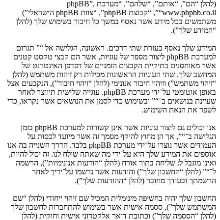
(להלן “הם”, “אותם”, “שלהם”, “מערכת phpBB”,
“www.phpbb.co.il”, “קבוצת phpBB”, “צוות phpBB הישראלי”)
משתמשים בכל מידע אשר נאסף במשך כל חיבור בשימוש שלך (להלן
“המידע שלך”).
המידע שלך נאסף בעזרת שתי דרכים. ראשונה, הגלישה אל “” תגרום
למערכת phpBB ליצור מספר של עוגיות, אשר הם קבצי טקסט קטנים
אשר מאוחסנים בתיקיית הקבצים הזמניים של דפדפן האינטרנט של
המחשב שלך. שתי העוגיות הראשונות מכילות רק זיהות משתמש (להלן
“זיהוי משתמש”) וזיהוי חיבור אנונימי (להלן “זיהוי חיבור”), הנקבעים אצל
באופן אוטומטי על־ידי מערכת phpBB. עוגייה שלישית תיווצר לאחר
שעיינת בנושאים ב־“” ובשימוש כדי לסמן את הנושאים אשר נקראו, כדי
לשפר את הנאת השימוש.
אנו יכולים גם ליצור עוגיות אשר אינן קשורות למערכת phpBB בזמן
הגלישה ב־“”, אך הן מחוץ להיקף מסמך זה אשר מיועד לכסות על
העמודים אשר נוצרו על־ידי מערכת phpBB בלבד. הדרך השנייה בה אנו
אוספים את המידע שלך היא על־ידי מה שאתה שולח לנו. זה יכול להיות,
ואינו מוגבל ל: שליחה בתור אורח (להלן “הודעות אנונימיות”), הרשמה
ל־“” (להלן “החשבון שלך”) והודעות אשר נרשמו על־ידיך לאחר
הרשמתך ובעודך מחובר (להלן “ההודעות שלך”).
החשבון שלך יהיה בחשיפה מינימלית המכיל שם זיהוי ייחודי (להלן “שם
המשתמש שלך”), ססמה אישית אשר בשימוש להתחברות לחשבון שלך
(להלן “הססמה שלך”) וכתובת דואר אלקטרוני אישית וחוקית (להלן