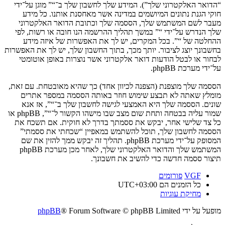
“הדואר האלקטרוני שלך”). המידע שלך לחשבון שלך ב־“” מוגן על־ידי
חוקי הגנת נתונים המיושמים במדינה אשר מאחסנת אותנו. כל מידע
מעבר לשם המשתמש שלך, הססמה שלך וכתובת הדואר האלקטרוני
שלך הנדרש על־ידי “” במשך תהליך ההרשמה הנו חובה או רשות, לפי
ההחלטה של “”. בכל המקרים, יש לך את האפשרות של איזה מידע
בחשבונך יוצג לציבור. יותך מכך, בתוך החשבון שלך, יש לך את האפשרות
לבחור או לבטל הודעות דואר אלקטרוני אשר נוצרות באופן אוטומטי
על־ידי מערכת phpBB.
הססמה שלך מוצפנת (הצפנה לכיוון אחד) כך שהיא מאובטחת. עם זאת,
מומלץ שאתה לא תבצע שימוש חוזר באותה הססמה במספר אתרים
שונים. הססמה שלך היא האמצעי לגישה לחשבון שלך ב־“”, אז אנא
שמור עליה בבטחה ותחת שום מצב שבו מישהו הקשור ל־“”, phpBB או
כל צד שלישי אחר, יבקש את ססמתך בדרך לא חוקית. אם תשכח את
הססמה לחשבון שלך, תוכל להשתמש במאפיין “שכחתי את ססמתי”
המסופק על־ידי מערכת phpBB. תהליך זה יבקש ממך להזין את שם
המשתמש שלך והדואר האלקטרוני שלך, לאחר מכן מערכת phpBB
תיצור ססמה חדשה כדי להשיב את חשבונך.
VGF
פורומים
כל הזמנים הם
UTC+03:00
מחיקת עוגיות
מופעל על ידי
® Forum Software © phpBB Limited
phpBB