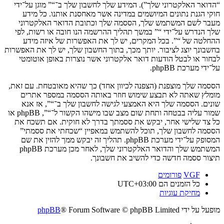
“הדואר האלקטרוני שלך”). המידע שלך לחשבון שלך ב־“” מוגן על־ידי
חוקי הגנת נתונים המיושמים במדינה אשר מאחסנת אותנו. כל מידע
מעבר לשם המשתמש שלך, הססמה שלך וכתובת הדואר האלקטרוני
שלך הנדרש על־ידי “” במשך תהליך ההרשמה הנו חובה או רשות, לפי
ההחלטה של “”. בכל המקרים, יש לך את האפשרות של איזה מידע
בחשבונך יוצג לציבור. יותך מכך, בתוך החשבון שלך, יש לך את האפשרות
לבחור או לבטל הודעות דואר אלקטרוני אשר נוצרות באופן אוטומטי
על־ידי מערכת phpBB.
הססמה שלך מוצפנת (הצפנה לכיוון אחד) כך שהיא מאובטחת. עם זאת,
מומלץ שאתה לא תבצע שימוש חוזר באותה הססמה במספר אתרים
שונים. הססמה שלך היא האמצעי לגישה לחשבון שלך ב־“”, אז אנא
שמור עליה בבטחה ותחת שום מצב שבו מישהו הקשור ל־“”, phpBB או
כל צד שלישי אחר, יבקש את ססמתך בדרך לא חוקית. אם תשכח את
הססמה לחשבון שלך, תוכל להשתמש במאפיין “שכחתי את ססמתי”
המסופק על־ידי מערכת phpBB. תהליך זה יבקש ממך להזין את שם
המשתמש שלך והדואר האלקטרוני שלך, לאחר מכן מערכת phpBB
תיצור ססמה חדשה כדי להשיב את חשבונך.
VGF
פורומים
כל הזמנים הם
UTC+03:00
מחיקת עוגיות
מופעל על ידי
® Forum Software © phpBB Limited
phpBB