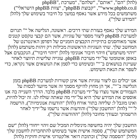
(להלן “הם”, “אותם”, “שלהם”, “מערכת phpBB”,
“www.phpbb.co.il”, “קבוצת phpBB”, “צוות phpBB הישראלי”)
משתמשים בכל מידע אשר נאסף במשך כל חיבור בשימוש שלך (להלן
“המידע שלך”).
המידע שלך נאסף בעזרת שתי דרכים. ראשונה, הגלישה אל “” תגרום
למערכת phpBB ליצור מספר של עוגיות, אשר הם קבצי טקסט קטנים
אשר מאוחסנים בתיקיית הקבצים הזמניים של דפדפן האינטרנט של
המחשב שלך. שתי העוגיות הראשונות מכילות רק זיהות משתמש (להלן
“זיהוי משתמש”) וזיהוי חיבור אנונימי (להלן “זיהוי חיבור”), הנקבעים אצל
באופן אוטומטי על־ידי מערכת phpBB. עוגייה שלישית תיווצר לאחר
שעיינת בנושאים ב־“” ובשימוש כדי לסמן את הנושאים אשר נקראו, כדי
לשפר את הנאת השימוש.
אנו יכולים גם ליצור עוגיות אשר אינן קשורות למערכת phpBB בזמן
הגלישה ב־“”, אך הן מחוץ להיקף מסמך זה אשר מיועד לכסות על
העמודים אשר נוצרו על־ידי מערכת phpBB בלבד. הדרך השנייה בה אנו
אוספים את המידע שלך היא על־ידי מה שאתה שולח לנו. זה יכול להיות,
ואינו מוגבל ל: שליחה בתור אורח (להלן “הודעות אנונימיות”), הרשמה
ל־“” (להלן “החשבון שלך”) והודעות אשר נרשמו על־ידיך לאחר
הרשמתך ובעודך מחובר (להלן “ההודעות שלך”).
החשבון שלך יהיה בחשיפה מינימלית המכיל שם זיהוי ייחודי (להלן “שם
המשתמש שלך”), ססמה אישית אשר בשימוש להתחברות לחשבון שלך
(להלן “הססמה שלך”) וכתובת דואר אלקטרוני אישית וחוקית (להלן