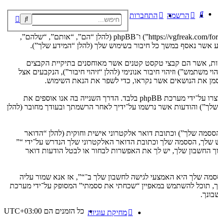
חיפוש
הרשמה
התחברות
חיפוש
חיפוש
מתקדם
הסכם זה מסביר בפירוט כיצד “” יחד עם החברות הקשורות אליה (להלן “אנחנו”, “אותנו”, “שלנו”, “”, “https://vgfreak.com/forum”) ו־phpBB (להלן “הם”, “אותם”, “שלהם”,
שונה, הגלישה אל “” תגרום למערכת phpBB ליצור מספר של עוגיות, אשר הם קבצי טקסט קטנים אשר מאוחסנים בתיקיית הקבצים
משתמש”) וזיהוי חיבור אנונימי (להלן “זיהוי חיבור”), הנקבעים אצל
אנו יכולים גם ליצור עוגיות אשר אינן קשורות למערכת phpBB בזמן הגלישה ב־“”, אך הן מחוץ להיקף מסמך זה אשר מיועד לכסות על העמודים אשר נוצרו על־ידי מערכת phpBB בלבד. הדרך השנייה בה אנו אוספים את
ון שלך”) והודעות אשר נרשמו על־ידיך לאחר הרשמתך ובעודך מחובר (להלן
ססמה שלך”) וכתובת דואר אלקטרוני אישית וחוקית (להלן “הדואר
ש שלך, הססמה שלך וכתובת הדואר האלקטרוני שלך הנדרש על־ידי “”
וך החשבון שלך, יש לך את האפשרות לבחור או לבטל הודעות דואר
מה שלך היא האמצעי לגישה לחשבון שלך ב־“”, אז אנא שמור עליה
ח את הססמה לחשבון שלך, תוכל להשתמש במאפיין “שכחתי את ססמתי” המסופק על־ידי מערכת
כל הזמנים הם
UTC+03:00
מחיקת עוגיות