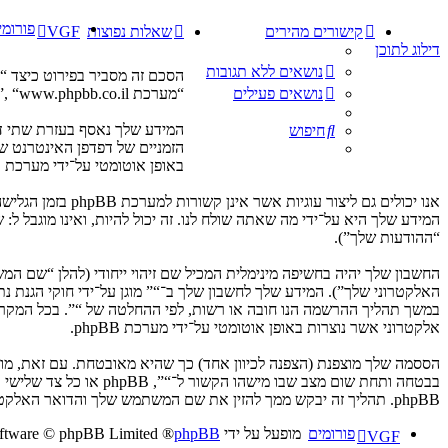
פורומי
קישורים מהירים
שאלות נפוצות
VGF
דילוג לתוכן
נושאים ללא תגובות
“מערכת phpBB”, “www.phpbb.co.il”, “קבוצת phpBB”, “צוות phpBB הישראלי”) משתמשים בכל מידע אשר נאסף במשך כל חיבור בשימוש שלך (להלן “המידע שלך”).
נושאים פעילים
חיפוש
הזמניים של דפדפן האינטרנט של
באופן אוטומטי על־ידי מערכת phpBB. עוגייה שלישית תיווצר לאחר שעיינת בנושאים ב־“” ובשימוש כדי לסמן את הנושאים אשר נקראו, כדי לשפר את הנאת השימוש.
המידע שלך היא על־ידי מה שאתה שולח לנו. זה יכול להיות, ואינו מוגבל ל
“ההודעות שלך”).
החשבון שלך יהיה בחשיפה מינימלית המכיל שם זיהוי ייחודי (להלן “שם 
האלקטרוני שלך”). המידע שלך לחשבון שלך ב־“” מוגן על־ידי חוקי הגנת
במשך תהליך ההרשמה הנו חובה או רשות, לפי ההחלטה של “”. בכל המקרים
אלקטרוני אשר נוצרות באופן אוטומטי על־ידי מערכת phpBB.
הססמה שלך מוצפנת (הצפנה לכיוון אחד) כך שהיא מאובטחת. עם זאת, מ
בבטחה ותחת שום מצב ש
phpBB. תהליך זה יבקש ממך להזין את שם המשתמש שלך והדואר האלקטרוני שלך, לאחר מכן מערכת phpBB תיצור ססמה חדשה כדי להשיב את חשבונך.
פורומים
מופעל על ידי
phpBB
® Forum Software © phpBB Limited
VGF