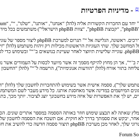
ם
- מדיניות הפרטיות
המידע שלך נאסף בעזרת שתי דרכים. רא
 המחשב שלך. שתי העוגיות הראשונות מכילות רק זיהות משתמש (להלן “זיהוי 
: שליחה בתור אורח (להלן “הודעות אנונימיות”), הרשמה ל־“” (להלן “החשב
המשתמש שלך”), ססמה אישית אשר בשימוש להתחברות לחשבון שלך (להלן “ה
 נתונים המיושמים במדינה אשר מאחסנת אותנו. כל מידע מעבר לשם המשתמ
, יש לך את האפשרות של איזה מידע בחשבונך יוצג לציבור. יותך מכך, בת
ומלץ שאתה לא תבצע שימוש חוזר באותה הססמה במספר אתרים שונים. הסס
בו מישהו הקשור ל־“”, phpBB או כל צד שלישי אחר, יבקש את ססמתך בדרך לא חוקית. אם תשכ