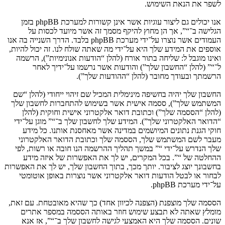
לשפר את הנאת השימוש.
אנו יכולים גם ליצור עוגיות אשר אינן קשורות למערכת phpBB בזמן
הגלישה ב־“”, אך הן מחוץ להיקף מסמך זה אשר מיועד לכסות על
העמודים אשר נוצרו על־ידי מערכת phpBB בלבד. הדרך השנייה בה אנו
אוספים את המידע שלך היא על־ידי מה שאתה שולח לנו. זה יכול להיות,
ואינו מוגבל ל: שליחה בתור אורח (להלן “הודעות אנונימיות”), הרשמה
ל־“” (להלן “החשבון שלך”) והודעות אשר נרשמו על־ידיך לאחר
הרשמתך ובעודך מחובר (להלן “ההודעות שלך”).
החשבון שלך יהיה בחשיפה מינימלית המכיל שם זיהוי ייחודי (להלן “שם
המשתמש שלך”), ססמה אישית אשר בשימוש להתחברות לחשבון שלך
(להלן “הססמה שלך”) וכתובת דואר אלקטרוני אישית וחוקית (להלן
“הדואר האלקטרוני שלך”). המידע שלך לחשבון שלך ב־“” מוגן על־ידי
חוקי הגנת נתונים המיושמים במדינה אשר מאחסנת אותנו. כל מידע
מעבר לשם המשתמש שלך, הססמה שלך וכתובת הדואר האלקטרוני
שלך הנדרש על־ידי “” במשך תהליך ההרשמה הנו חובה או רשות, לפי
ההחלטה של “”. בכל המקרים, יש לך את האפשרות של איזה מידע
בחשבונך יוצג לציבור. יותך מכך, בתוך החשבון שלך, יש לך את האפשרות
לבחור או לבטל הודעות דואר אלקטרוני אשר נוצרות באופן אוטומטי
על־ידי מערכת phpBB.
הססמה שלך מוצפנת (הצפנה לכיוון אחד) כך שהיא מאובטחת. עם זאת,
מומלץ שאתה לא תבצע שימוש חוזר באותה הססמה במספר אתרים
שונים. הססמה שלך היא האמצעי לגישה לחשבון שלך ב־“”, אז אנא