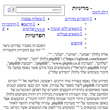
- מדיניות
פוש
דילוג לתוכן
קדם
קישורים מהירים
שאלות נפוצות
הרשמה
התחברות
נושאים ללא תגובות
חי
פורומים
VGF
נושאים פעילים
הפרטיות
חיפוש
הסכם זה מסביר בפירוט כיצד
“” יחד עם החברות הקשורות
אליה (להלן “אנחנו”, “אותנו”, “שלנו”, “”,
“https://vgfreak.com/forum”) ו־phpBB (להלן “הם”, “אותם”,
“שלהם”, “מערכת phpBB”, “www.phpbb.co.il”, “קבוצת phpBB”,
“צוות phpBB הישראלי”) משתמשים בכל מידע אשר נאסף במשך כל
חיבור בשימוש שלך (להלן “המידע שלך”).
המידע שלך נאסף בעזרת שתי דרכים. ראשונה, הגלישה אל “” תגרום
למערכת phpBB ליצור מספר של עוגיות, אשר הם קבצי טקסט קטנים
אשר מאוחסנים בתיקיית הקבצים הזמניים של דפדפן האינטרנט של
המחשב שלך. שתי העוגיות הראשונות מכילות רק זיהות משתמש (להלן
“זיהוי משתמש”) וזיהוי חיבור אנונימי (להלן “זיהוי חיבור”), הנקבעים אצל
באופן אוטומטי על־ידי מערכת phpBB. עוגייה שלישית תיווצר לאחר
שעיינת בנושאים ב־“” ובשימוש כדי לסמן את הנושאים אשר נקראו, כדי