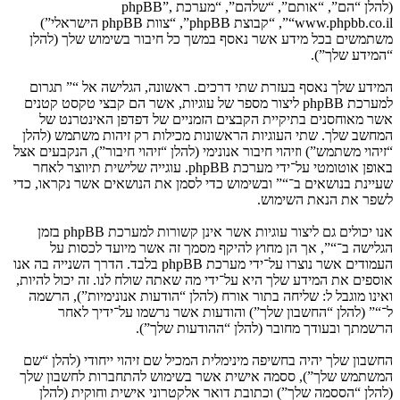
(להלן “הם”, “אותם”, “שלהם”, “מערכת phpBB”,
“www.phpbb.co.il”, “קבוצת phpBB”, “צוות phpBB הישראלי”)
משתמשים בכל מידע אשר נאסף במשך כל חיבור בשימוש שלך (להלן
“המידע שלך”).
המידע שלך נאסף בעזרת שתי דרכים. ראשונה, הגלישה אל “” תגרום
למערכת phpBB ליצור מספר של עוגיות, אשר הם קבצי טקסט קטנים
אשר מאוחסנים בתיקיית הקבצים הזמניים של דפדפן האינטרנט של
המחשב שלך. שתי העוגיות הראשונות מכילות רק זיהות משתמש (להלן
“זיהוי משתמש”) וזיהוי חיבור אנונימי (להלן “זיהוי חיבור”), הנקבעים אצל
באופן אוטומטי על־ידי מערכת phpBB. עוגייה שלישית תיווצר לאחר
שעיינת בנושאים ב־“” ובשימוש כדי לסמן את הנושאים אשר נקראו, כדי
לשפר את הנאת השימוש.
אנו יכולים גם ליצור עוגיות אשר אינן קשורות למערכת phpBB בזמן
הגלישה ב־“”, אך הן מחוץ להיקף מסמך זה אשר מיועד לכסות על
העמודים אשר נוצרו על־ידי מערכת phpBB בלבד. הדרך השנייה בה אנו
אוספים את המידע שלך היא על־ידי מה שאתה שולח לנו. זה יכול להיות,
ואינו מוגבל ל: שליחה בתור אורח (להלן “הודעות אנונימיות”), הרשמה
ל־“” (להלן “החשבון שלך”) והודעות אשר נרשמו על־ידיך לאחר
הרשמתך ובעודך מחובר (להלן “ההודעות שלך”).
החשבון שלך יהיה בחשיפה מינימלית המכיל שם זיהוי ייחודי (להלן “שם
המשתמש שלך”), ססמה אישית אשר בשימוש להתחברות לחשבון שלך
(להלן “הססמה שלך”) וכתובת דואר אלקטרוני אישית וחוקית (להלן