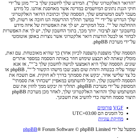
“הדואר האלקטרוני שלך”). המידע שלך לחשבון שלך ב־“” מוגן על־ידי
חוקי הגנת נתונים המיושמים במדינה אשר מאחסנת אותנו. כל מידע
מעבר לשם המשתמש שלך, הססמה שלך וכתובת הדואר האלקטרוני
שלך הנדרש על־ידי “” במשך תהליך ההרשמה הנו חובה או רשות, לפי
ההחלטה של “”. בכל המקרים, יש לך את האפשרות של איזה מידע
בחשבונך יוצג לציבור. יותך מכך, בתוך החשבון שלך, יש לך את האפשרות
לבחור או לבטל הודעות דואר אלקטרוני אשר נוצרות באופן אוטומטי
על־ידי מערכת phpBB.
הססמה שלך מוצפנת (הצפנה לכיוון אחד) כך שהיא מאובטחת. עם זאת,
מומלץ שאתה לא תבצע שימוש חוזר באותה הססמה במספר אתרים
שונים. הססמה שלך היא האמצעי לגישה לחשבון שלך ב־“”, אז אנא
שמור עליה בבטחה ותחת שום מצב שבו מישהו הקשור ל־“”, phpBB או
כל צד שלישי אחר, יבקש את ססמתך בדרך לא חוקית. אם תשכח את
הססמה לחשבון שלך, תוכל להשתמש במאפיין “שכחתי את ססמתי”
המסופק על־ידי מערכת phpBB. תהליך זה יבקש ממך להזין את שם
המשתמש שלך והדואר האלקטרוני שלך, לאחר מכן מערכת phpBB
תיצור ססמה חדשה כדי להשיב את חשבונך.
VGF
פורומים
כל הזמנים הם
UTC+03:00
מחיקת עוגיות
מופעל על ידי
® Forum Software © phpBB Limited
phpBB