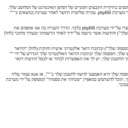
וגיות, אשר הם קבצי טקסט קטנים אשר מאוחסנים בתיקיית הקבצים הזמניים של דפדפן האינטרנט של המחשב שלך.
שתי העוגיות הראשונות מכילות רק זיהות משתמש (להלן “זיהוי משתמש”) וזיהוי חיבור אנונימי (להלן “זיהוי חיבור”), הנקבעים אצל באופן אוטומטי על־ידי מערכת phpBB. עוגייה שלישית תיווצר לאחר שעיינת בנושאים ב־“”
אנו יכולים גם ליצור עוגיות אשר אינן קשורות למערכת phpBB בזמן הגלישה ב־“”, אך הן מחוץ להיקף מסמך זה אשר מיועד לכסות על העמודים אשר נוצרו על־ידי מערכת phpBB בלבד. הדרך השנייה בה אנו אוספים את
ון שלך”) והודעות אשר נרשמו על־ידיך לאחר הרשמתך ובעודך מחובר (להלן
ססמה שלך”) וכתובת דואר אלקטרוני אישית וחוקית (להלן “הדואר
ש שלך, הססמה שלך וכתובת הדואר האלקטרוני שלך הנדרש על־ידי “”
וך החשבון שלך, יש לך את האפשרות לבחור או לבטל הודעות דואר
מה שלך היא האמצעי לגישה לחשבון שלך ב־“”, אז אנא שמור עליה
ח את הססמה לחשבון שלך, תוכל להשתמש במאפיין “שכחתי את ססמתי” המסופק על־ידי מערכת