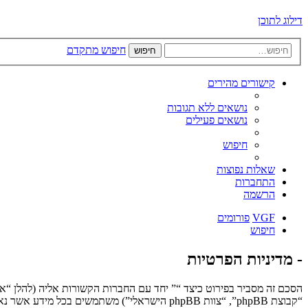
דילוג לתוכן
חיפוש מתקדם
חיפוש
קישורים מהירים
נושאים ללא תגובות
נושאים פעילים
חיפוש
שאלות נפוצות
התחברות
הרשמה
VGF
פורומים
חיפוש
- מדיניות הפרטיות
“קבוצת phpBB”, “צוות phpBB הישראלי”) משתמשים בכל מידע אשר נאסף במשך כל חיבור בשימוש שלך (להלן “המידע שלך”).