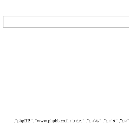
הסכם זה מסביר בפירוט כיצד “” יחד עם החברות הקשורות אליה (להלן “אנחנו”, “אותנו”, “שלנו”, “”, “https://vgfreak.com/forum”) ו־phpBB (להלן “הם”, “אותם”, “שלהם”, “מערכת phpBB”, “www.phpbb.co.il”,