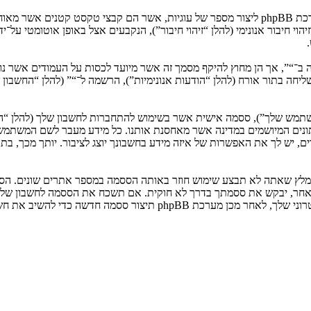
המידע שלך נאסף בעזרת שתי דרכים. ראשונה, הגלישה אל “” תגרום למערכת phpBB ליצור מספר של ע
: שליחה בתור אורח (להלן “הודעות אנונימיות”), הרשמה ל־“” (להלן “החשב
המשתמש שלך”), ססמה אישית אשר בשימוש להתחברות לחשבון שלך (להלן “ה
 נתונים המיושמים במדינה אשר מאחסנת אותנו. כל מידע מעבר לשם המשתמ
, יש לך את האפשרות של איזה מידע בחשבונך יוצג לציבור. יותך מכך, בת
ומלץ שאתה לא תבצע שימוש חוזר באותה הססמה במספר אתרים שונים. הסס
בו מישהו הקשור ל־“”, phpBB או כל צד שלישי אחר, יבקש את ססמתך בדרך לא חוקית. אם תשכ