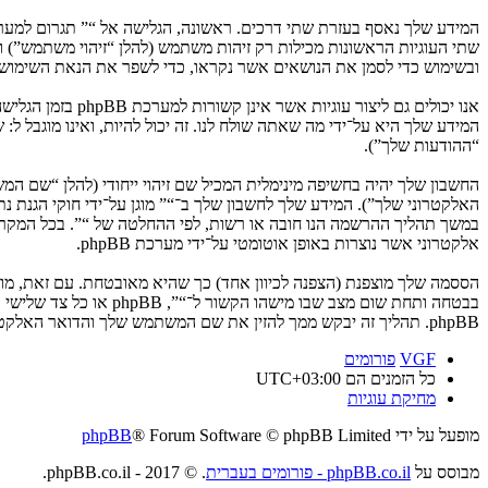
ובשימוש כדי לסמן את הנושאים אשר נקראו, כדי לשפר את הנאת השימוש.
המידע שלך היא על־ידי מה שאתה שולח לנו. זה יכול להיות, ואינו מוגבל ל
“ההודעות שלך”).
החשבון שלך יהיה בחשיפה מינימלית המכיל שם זיהוי ייחודי (להלן “שם 
האלקטרוני שלך”). המידע שלך לחשבון שלך ב־“” מוגן על־ידי חוקי הגנת
במשך תהליך ההרשמה הנו חובה או רשות, לפי ההחלטה של “”. בכל המקרים
אלקטרוני אשר נוצרות באופן אוטומטי על־ידי מערכת phpBB.
הססמה שלך מוצפנת (הצפנה לכיוון אחד) כך שהיא מאובטחת. עם זאת, מ
בבטחה ותחת שום מצב ש
phpBB. תהליך זה יבקש ממך להזין את שם המשתמש שלך והדואר האלקטרוני שלך, לאחר מכן מערכת phpBB תיצור ססמה חדשה כדי להשיב את חשבונך.
VGF
פורומים
כל הזמנים הם
UTC+03:00
מחיקת עוגיות
מופעל על ידי
® Forum Software © phpBB Limited
phpBB
מבוסס על
phpBB.co.il - פורומים בעברית
. © 2017 - phpBB.co.il.