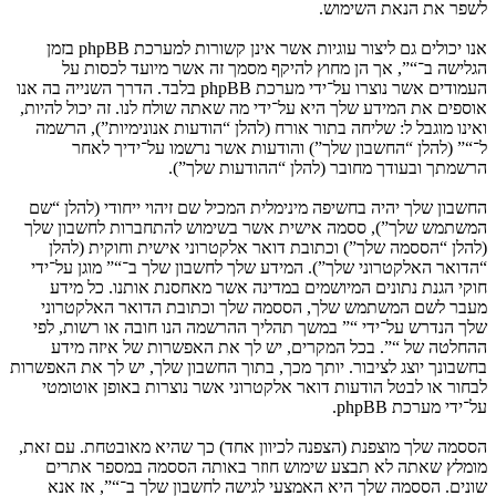
לשפר את הנאת השימוש.
אנו יכולים גם ליצור עוגיות אשר אינן קשורות למערכת phpBB בזמן
הגלישה ב־“”, אך הן מחוץ להיקף מסמך זה אשר מיועד לכסות על
העמודים אשר נוצרו על־ידי מערכת phpBB בלבד. הדרך השנייה בה אנו
אוספים את המידע שלך היא על־ידי מה שאתה שולח לנו. זה יכול להיות,
ואינו מוגבל ל: שליחה בתור אורח (להלן “הודעות אנונימיות”), הרשמה
ל־“” (להלן “החשבון שלך”) והודעות אשר נרשמו על־ידיך לאחר
הרשמתך ובעודך מחובר (להלן “ההודעות שלך”).
החשבון שלך יהיה בחשיפה מינימלית המכיל שם זיהוי ייחודי (להלן “שם
המשתמש שלך”), ססמה אישית אשר בשימוש להתחברות לחשבון שלך
(להלן “הססמה שלך”) וכתובת דואר אלקטרוני אישית וחוקית (להלן
“הדואר האלקטרוני שלך”). המידע שלך לחשבון שלך ב־“” מוגן על־ידי
חוקי הגנת נתונים המיושמים במדינה אשר מאחסנת אותנו. כל מידע
מעבר לשם המשתמש שלך, הססמה שלך וכתובת הדואר האלקטרוני
שלך הנדרש על־ידי “” במשך תהליך ההרשמה הנו חובה או רשות, לפי
ההחלטה של “”. בכל המקרים, יש לך את האפשרות של איזה מידע
בחשבונך יוצג לציבור. יותך מכך, בתוך החשבון שלך, יש לך את האפשרות
לבחור או לבטל הודעות דואר אלקטרוני אשר נוצרות באופן אוטומטי
על־ידי מערכת phpBB.
הססמה שלך מוצפנת (הצפנה לכיוון אחד) כך שהיא מאובטחת. עם זאת,
מומלץ שאתה לא תבצע שימוש חוזר באותה הססמה במספר אתרים
שונים. הססמה שלך היא האמצעי לגישה לחשבון שלך ב־“”, אז אנא