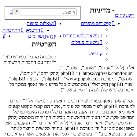
- מדיניות
פוש
דילוג לתוכן
קדם
קישורים מהירים
שאלות נפוצות
הרשמה
התחברות
נושאים ללא תגובות
חי
פורומים
VGF
נושאים פעילים
הפרטיות
חיפוש
הסכם זה מסביר בפירוט כיצד
“” יחד עם החברות הקשורות
אליה (להלן “אנחנו”, “אותנו”, “שלנו”, “”,
“https://vgfreak.com/forum”) ו־phpBB (להלן “הם”, “אותם”,
“שלהם”, “מערכת phpBB”, “www.phpbb.co.il”, “קבוצת phpBB”,
“צוות phpBB הישראלי”) משתמשים בכל מידע אשר נאסף במשך כל
חיבור בשימוש שלך (להלן “המידע שלך”).
המידע שלך נאסף בעזרת שתי דרכים. ראשונה, הגלישה אל “” תגרום
למערכת phpBB ליצור מספר של עוגיות, אשר הם קבצי טקסט קטנים
אשר מאוחסנים בתיקיית הקבצים הזמניים של דפדפן האינטרנט של
המחשב שלך. שתי העוגיות הראשונות מכילות רק זיהות משתמש (להלן
“זיהוי משתמש”) וזיהוי חיבור אנונימי (להלן “זיהוי חיבור”), הנקבעים אצל
באופן אוטומטי על־ידי מערכת phpBB. עוגייה שלישית תיווצר לאחר
שעיינת בנושאים ב־“” ובשימוש כדי לסמן את הנושאים אשר נקראו, כדי