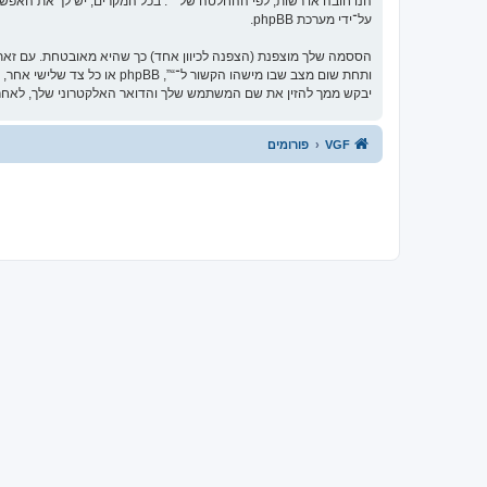
הנו חובה או רשות, לפי ההחלטה של “”. בכל המקרים, יש לך את האפשרו
על־ידי מערכת phpBB.
הססמה שלך מוצפנת (הצפנה לכיוון אחד) כך שהיא מאובטחת. עם זא
יבקש ממך להזין את שם המשתמש שלך והדואר האלקטרוני שלך, לאחר מכן מערכת phpBB תיצור ססמה חדשה כדי
VGF
פורומים