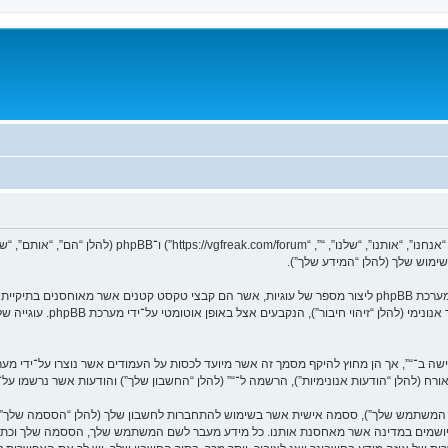
המידע שלך נאסף בעזרת שתי דרכים. ראשונה, הגלישה אל “” תגרום למערכת phpBB ליצור מספר של עוגיות, אשר הם קב
הראשונות מכילות רק זיהות משתמ
ר אורח (להלן “הודעות אנונימיות”), הרשמה ל־“” (להלן “החשבון שלך”) והודעות אשר נרשמו ע
שם המשתמש שלך”), ססמה אישית אשר בשימוש להתחברות לחשבון שלך (להלן “הססמה שלך”) ו
ם המיושמים במדינה אשר מאחסנת אותנו. כל מידע מעבר לשם המשתמש שלך, הססמה שלך וכת