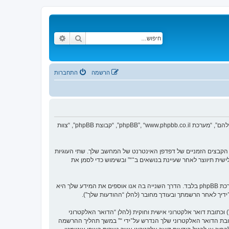
חיפוש
חיפוש מתקדם
הרשמה
התחברות
הסכם זה מסביר בפירוט כיצד “” יחד עם החברות הקשורות אליה (להלן “אנחנו”, “אותנו”, “שלנו”, “”, “https://vgfreak.com/forum”) ו־phpBB (להלן “הם”, “אותם”, “שלהם”, “מערכת phpBB”, “www.phpbb.co.il”, “קבוצת phpBB”, “צוות
צי טקסט קטנים אשר מאוחסנים בתיקיית הקבצים הזמניים של דפדפן האינטרנט של המחשב שלך. שתי העוגיות
ש (להלן “זיהוי משתמש”) וזיהוי חיבור אנונימי (להלן “זיהוי חיבור”), הנקבעים אצל באופן אוטומטי על־ידי מערכת phpBB. עוגייה שלישית תיווצר לאחר שעיינת בנושאים ב־“” ובשימוש כדי לסמן את
אנו יכולים גם ליצור עוגיות אשר אינן קשורות למערכת phpBB בזמן הגלישה ב־“”, אך הן מחוץ להיקף מסמך זה אשר מיועד לכסות על העמודים אשר נוצרו על־ידי מערכת phpBB בלבד. הדרך השנייה בה אנו אוספים את המידע שלך היא
ל־ידיך לאחר הרשמתך ובעודך מחובר (להלן “ההודעות שלך”).
כתובת דואר אלקטרוני אישית וחוקית (להלן “הדואר האלקטרוני
ובת הדואר האלקטרוני שלך הנדרש על־ידי “” במשך תהליך ההרשמה