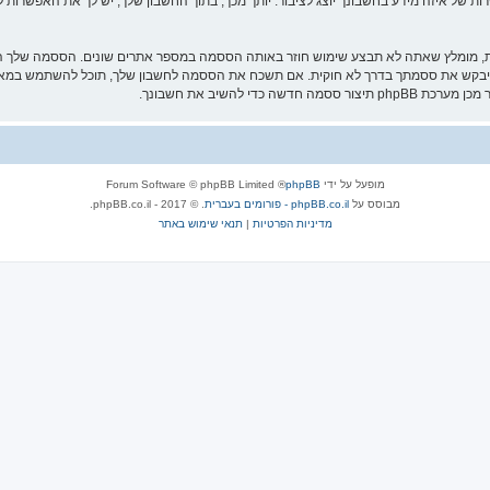
ת של איזה מידע בחשבונך יוצג לציבור. יותך מכך, בתוך החשבון שלך, יש לך את האפשרות ל
ת, מומלץ שאתה לא תבצע שימוש חוזר באותה הססמה במספר אתרים שונים. הססמה שלך הי
 להשיב את חשבונך.
מופעל על ידי
phpBB
® Forum Software © phpBB Limited
מבוסס על
phpBB.co.il - פורומים בעברית
. © 2017 - phpBB.co.il.
מדיניות הפרטיות
|
תנאי שימוש באתר