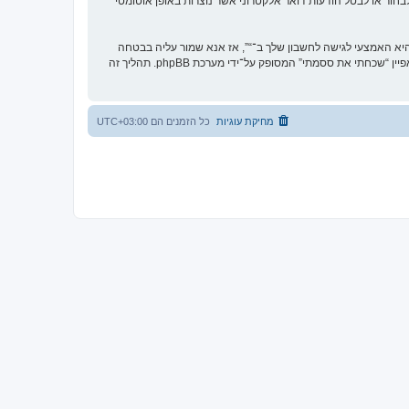
בחור או לבטל הודעות דואר אלקטרוני אשר נוצרות באופן אוטומטי
א האמצעי לגישה לחשבון שלך ב־“”, אז אנא שמור עליה בבטחה
ותחת שום מצב שבו מישהו הקשור ל־“”, phpBB או כל צד שלישי אחר, יבקש את ססמתך בדרך לא חוקית. אם תשכח את הססמה לחשבון שלך, תוכל להשתמש במאפיין “שכחתי את ססמתי” המסופק על־ידי מערכת phpBB. תהליך זה
מחיקת עוגיות
כל הזמנים הם
UTC+03:00