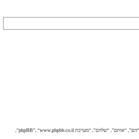
הסכם זה מסביר בפירוט כיצד “” יחד עם החברות הקשורות אליה (להלן “אנחנו”, “אותנו”, “שלנו”, “”, “https://vgfreak.com/forum”) ו־phpBB (להלן “הם”, “אותם”, “שלהם”, “מערכת phpBB”, “www.phpbb.co.il”,