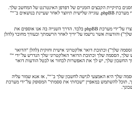
וגיות, אשר הם קבצי טקסט קטנים אשר מאוחסנים בתיקיית הקבצים הזמניים של דפדפן האינטרנט של המחשב שלך.
שתי העוגיות הראשונות מכילות רק זיהות משתמש (להלן “זיהוי משתמש”) וזיהוי חיבור אנונימי (להלן “זיהוי חיבור”), הנקבעים אצל באופן אוטומטי על־ידי מערכת phpBB. עוגייה שלישית תיווצר לאחר שעיינת בנושאים ב־“”
אנו יכולים גם ליצור עוגיות אשר אינן קשורות למערכת phpBB בזמן הגלישה ב־“”, אך הן מחוץ להיקף מסמך זה אשר מיועד לכסות על העמודים אשר נוצרו על־ידי מערכת phpBB בלבד. הדרך השנייה בה אנו אוספים את
ון שלך”) והודעות אשר נרשמו על־ידיך לאחר הרשמתך ובעודך מחובר (להלן
ססמה שלך”) וכתובת דואר אלקטרוני אישית וחוקית (להלן “הדואר
ש שלך, הססמה שלך וכתובת הדואר האלקטרוני שלך הנדרש על־ידי “”
וך החשבון שלך, יש לך את האפשרות לבחור או לבטל הודעות דואר
מה שלך היא האמצעי לגישה לחשבון שלך ב־“”, אז אנא שמור עליה
ח את הססמה לחשבון שלך, תוכל להשתמש במאפיין “שכחתי את ססמתי” המסופק על־ידי מערכת