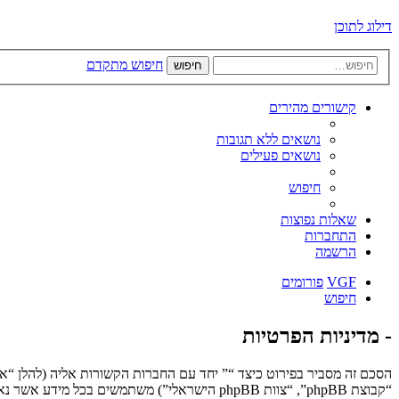
דילוג לתוכן
חיפוש מתקדם
חיפוש
קישורים מהירים
נושאים ללא תגובות
נושאים פעילים
חיפוש
שאלות נפוצות
התחברות
הרשמה
VGF
פורומים
חיפוש
- מדיניות הפרטיות
“קבוצת phpBB”, “צוות phpBB הישראלי”) משתמשים בכל מידע אשר נאסף במשך כל חיבור בשימוש שלך (להלן “המידע שלך”).