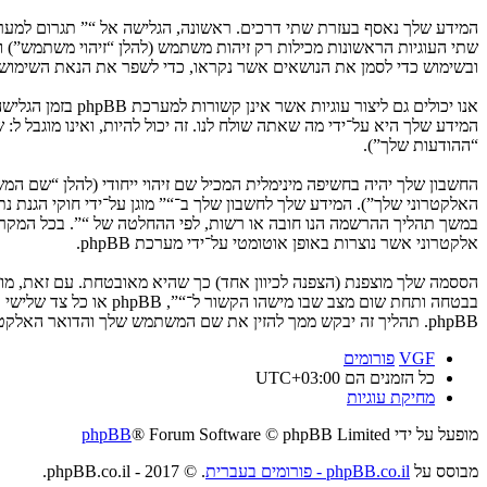
ובשימוש כדי לסמן את הנושאים אשר נקראו, כדי לשפר את הנאת השימוש.
המידע שלך היא על־ידי מה שאתה שולח לנו. זה יכול להיות, ואינו מוגבל ל
“ההודעות שלך”).
החשבון שלך יהיה בחשיפה מינימלית המכיל שם זיהוי ייחודי (להלן “שם 
האלקטרוני שלך”). המידע שלך לחשבון שלך ב־“” מוגן על־ידי חוקי הגנת
במשך תהליך ההרשמה הנו חובה או רשות, לפי ההחלטה של “”. בכל המקרים
אלקטרוני אשר נוצרות באופן אוטומטי על־ידי מערכת phpBB.
הססמה שלך מוצפנת (הצפנה לכיוון אחד) כך שהיא מאובטחת. עם זאת, מ
בבטחה ותחת שום מצב ש
phpBB. תהליך זה יבקש ממך להזין את שם המשתמש שלך והדואר האלקטרוני שלך, לאחר מכן מערכת phpBB תיצור ססמה חדשה כדי להשיב את חשבונך.
VGF
פורומים
כל הזמנים הם
UTC+03:00
מחיקת עוגיות
מופעל על ידי
® Forum Software © phpBB Limited
phpBB
מבוסס על
phpBB.co.il - פורומים בעברית
. © 2017 - phpBB.co.il.