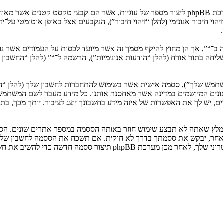
המידע שלך נאסף בעזרת שתי דרכים. ראשונה, הגלישה אל “” תגרום למערכת phpBB ליצור מספר של ע
: שליחה בתור אורח (להלן “הודעות אנונימיות”), הרשמה ל־“” (להלן “החשב
המשתמש שלך”), ססמה אישית אשר בשימוש להתחברות לחשבון שלך (להלן “ה
 נתונים המיושמים במדינה אשר מאחסנת אותנו. כל מידע מעבר לשם המשתמ
, יש לך את האפשרות של איזה מידע בחשבונך יוצג לציבור. יותך מכך, בת
ומלץ שאתה לא תבצע שימוש חוזר באותה הססמה במספר אתרים שונים. הסס
בו מישהו הקשור ל־“”, phpBB או כל צד שלישי אחר, יבקש את ססמתך בדרך לא חוקית. אם תשכ