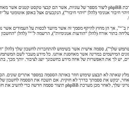
המידע שלך נאסף בעזרת שתי דרכים. ראשונה, הגלישה אל “” תגרום למערכת phpBB ליצור מספר של ע
: שליחה בתור אורח (להלן “הודעות אנונימיות”), הרשמה ל־“” (להלן “החשב
המשתמש שלך”), ססמה אישית אשר בשימוש להתחברות לחשבון שלך (להלן “ה
 נתונים המיושמים במדינה אשר מאחסנת אותנו. כל מידע מעבר לשם המשתמ
, יש לך את האפשרות של איזה מידע בחשבונך יוצג לציבור. יותך מכך, בת
ומלץ שאתה לא תבצע שימוש חוזר באותה הססמה במספר אתרים שונים. הסס
בו מישהו הקשור ל־“”, phpBB או כל צד שלישי אחר, יבקש את ססמתך בדרך לא חוקית. אם תשכ