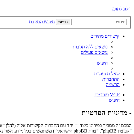
דילוג לתוכן
חיפוש מתקדם
חיפוש
קישורים מהירים
נושאים ללא תגובות
נושאים פעילים
חיפוש
שאלות נפוצות
התחברות
הרשמה
VGF
פורומים
חיפוש
- מדיניות הפרטיות
“קבוצת phpBB”, “צוות phpBB הישראלי”) משתמשים בכל מידע אשר נאסף במשך כל חיבור בשימוש שלך (להלן “המידע שלך”).