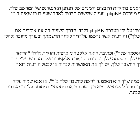
וגיות, אשר הם קבצי טקסט קטנים אשר מאוחסנים בתיקיית הקבצים הזמניים של דפדפן האינטרנט של המחשב שלך.
שתי העוגיות הראשונות מכילות רק זיהות משתמש (להלן “זיהוי משתמש”) וזיהוי חיבור אנונימי (להלן “זיהוי חיבור”), הנקבעים אצל באופן אוטומטי על־ידי מערכת phpBB. עוגייה שלישית תיווצר לאחר שעיינת בנושאים ב־“”
אנו יכולים גם ליצור עוגיות אשר אינן קשורות למערכת phpBB בזמן הגלישה ב־“”, אך הן מחוץ להיקף מסמך זה אשר מיועד לכסות על העמודים אשר נוצרו על־ידי מערכת phpBB בלבד. הדרך השנייה בה אנו אוספים את
ון שלך”) והודעות אשר נרשמו על־ידיך לאחר הרשמתך ובעודך מחובר (להלן
ססמה שלך”) וכתובת דואר אלקטרוני אישית וחוקית (להלן “הדואר
ש שלך, הססמה שלך וכתובת הדואר האלקטרוני שלך הנדרש על־ידי “”
וך החשבון שלך, יש לך את האפשרות לבחור או לבטל הודעות דואר
מה שלך היא האמצעי לגישה לחשבון שלך ב־“”, אז אנא שמור עליה
ח את הססמה לחשבון שלך, תוכל להשתמש במאפיין “שכחתי את ססמתי” המסופק על־ידי מערכת