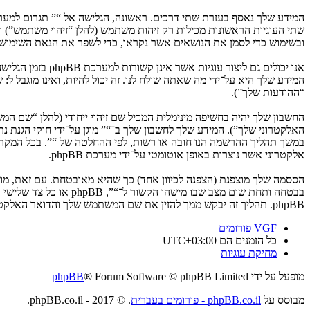
ובשימוש כדי לסמן את הנושאים אשר נקראו, כדי לשפר את הנאת השימוש.
המידע שלך היא על־ידי מה שאתה שולח לנו. זה יכול להיות, ואינו מוגבל ל
“ההודעות שלך”).
החשבון שלך יהיה בחשיפה מינימלית המכיל שם זיהוי ייחודי (להלן “שם 
האלקטרוני שלך”). המידע שלך לחשבון שלך ב־“” מוגן על־ידי חוקי הגנת
במשך תהליך ההרשמה הנו חובה או רשות, לפי ההחלטה של “”. בכל המקרים
אלקטרוני אשר נוצרות באופן אוטומטי על־ידי מערכת phpBB.
הססמה שלך מוצפנת (הצפנה לכיוון אחד) כך שהיא מאובטחת. עם זאת, מ
בבטחה ותחת שום מצב ש
phpBB. תהליך זה יבקש ממך להזין את שם המשתמש שלך והדואר האלקטרוני שלך, לאחר מכן מערכת phpBB תיצור ססמה חדשה כדי להשיב את חשבונך.
VGF
פורומים
כל הזמנים הם
UTC+03:00
מחיקת עוגיות
מופעל על ידי
® Forum Software © phpBB Limited
phpBB
מבוסס על
phpBB.co.il - פורומים בעברית
. © 2017 - phpBB.co.il.