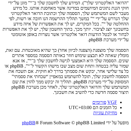
“הדואר האלקטרוני שלך”). המידע שלך לחשבון שלך ב־“” מוגן על־ידי
חוקי הגנת נתונים המיושמים במדינה אשר מאחסנת אותנו. כל מידע
מעבר לשם המשתמש שלך, הססמה שלך וכתובת הדואר האלקטרוני
שלך הנדרש על־ידי “” במשך תהליך ההרשמה הנו חובה או רשות, לפי
ההחלטה של “”. בכל המקרים, יש לך את האפשרות של איזה מידע
בחשבונך יוצג לציבור. יותך מכך, בתוך החשבון שלך, יש לך את האפשרות
לבחור או לבטל הודעות דואר אלקטרוני אשר נוצרות באופן אוטומטי
על־ידי מערכת phpBB.
הססמה שלך מוצפנת (הצפנה לכיוון אחד) כך שהיא מאובטחת. עם זאת,
מומלץ שאתה לא תבצע שימוש חוזר באותה הססמה במספר אתרים
שונים. הססמה שלך היא האמצעי לגישה לחשבון שלך ב־“”, אז אנא
שמור עליה בבטחה ותחת שום מצב שבו מישהו הקשור ל־“”, phpBB או
כל צד שלישי אחר, יבקש את ססמתך בדרך לא חוקית. אם תשכח את
הססמה לחשבון שלך, תוכל להשתמש במאפיין “שכחתי את ססמתי”
המסופק על־ידי מערכת phpBB. תהליך זה יבקש ממך להזין את שם
המשתמש שלך והדואר האלקטרוני שלך, לאחר מכן מערכת phpBB
תיצור ססמה חדשה כדי להשיב את חשבונך.
VGF
פורומים
כל הזמנים הם
UTC+03:00
מחיקת עוגיות
מופעל על ידי
® Forum Software © phpBB Limited
phpBB