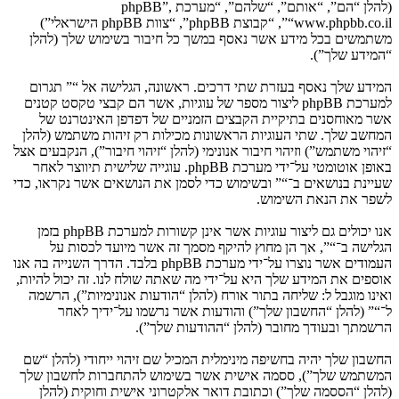
(להלן “הם”, “אותם”, “שלהם”, “מערכת phpBB”,
“www.phpbb.co.il”, “קבוצת phpBB”, “צוות phpBB הישראלי”)
משתמשים בכל מידע אשר נאסף במשך כל חיבור בשימוש שלך (להלן
“המידע שלך”).
המידע שלך נאסף בעזרת שתי דרכים. ראשונה, הגלישה אל “” תגרום
למערכת phpBB ליצור מספר של עוגיות, אשר הם קבצי טקסט קטנים
אשר מאוחסנים בתיקיית הקבצים הזמניים של דפדפן האינטרנט של
המחשב שלך. שתי העוגיות הראשונות מכילות רק זיהות משתמש (להלן
“זיהוי משתמש”) וזיהוי חיבור אנונימי (להלן “זיהוי חיבור”), הנקבעים אצל
באופן אוטומטי על־ידי מערכת phpBB. עוגייה שלישית תיווצר לאחר
שעיינת בנושאים ב־“” ובשימוש כדי לסמן את הנושאים אשר נקראו, כדי
לשפר את הנאת השימוש.
אנו יכולים גם ליצור עוגיות אשר אינן קשורות למערכת phpBB בזמן
הגלישה ב־“”, אך הן מחוץ להיקף מסמך זה אשר מיועד לכסות על
העמודים אשר נוצרו על־ידי מערכת phpBB בלבד. הדרך השנייה בה אנו
אוספים את המידע שלך היא על־ידי מה שאתה שולח לנו. זה יכול להיות,
ואינו מוגבל ל: שליחה בתור אורח (להלן “הודעות אנונימיות”), הרשמה
ל־“” (להלן “החשבון שלך”) והודעות אשר נרשמו על־ידיך לאחר
הרשמתך ובעודך מחובר (להלן “ההודעות שלך”).
החשבון שלך יהיה בחשיפה מינימלית המכיל שם זיהוי ייחודי (להלן “שם
המשתמש שלך”), ססמה אישית אשר בשימוש להתחברות לחשבון שלך
(להלן “הססמה שלך”) וכתובת דואר אלקטרוני אישית וחוקית (להלן