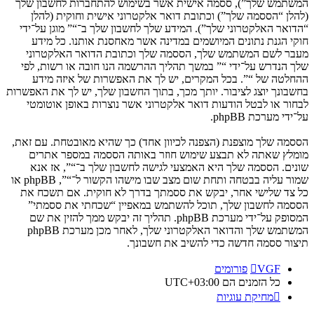
המשתמש שלך”), ססמה אישית אשר בשימוש להתחברות לחשבון שלך
(להלן “הססמה שלך”) וכתובת דואר אלקטרוני אישית וחוקית (להלן
“הדואר האלקטרוני שלך”). המידע שלך לחשבון שלך ב־“” מוגן על־ידי
חוקי הגנת נתונים המיושמים במדינה אשר מאחסנת אותנו. כל מידע
מעבר לשם המשתמש שלך, הססמה שלך וכתובת הדואר האלקטרוני
שלך הנדרש על־ידי “” במשך תהליך ההרשמה הנו חובה או רשות, לפי
ההחלטה של “”. בכל המקרים, יש לך את האפשרות של איזה מידע
בחשבונך יוצג לציבור. יותך מכך, בתוך החשבון שלך, יש לך את האפשרות
לבחור או לבטל הודעות דואר אלקטרוני אשר נוצרות באופן אוטומטי
על־ידי מערכת phpBB.
הססמה שלך מוצפנת (הצפנה לכיוון אחד) כך שהיא מאובטחת. עם זאת,
מומלץ שאתה לא תבצע שימוש חוזר באותה הססמה במספר אתרים
שונים. הססמה שלך היא האמצעי לגישה לחשבון שלך ב־“”, אז אנא
שמור עליה בבטחה ותחת שום מצב שבו מישהו הקשור ל־“”, phpBB או
כל צד שלישי אחר, יבקש את ססמתך בדרך לא חוקית. אם תשכח את
הססמה לחשבון שלך, תוכל להשתמש במאפיין “שכחתי את ססמתי”
המסופק על־ידי מערכת phpBB. תהליך זה יבקש ממך להזין את שם
המשתמש שלך והדואר האלקטרוני שלך, לאחר מכן מערכת phpBB
תיצור ססמה חדשה כדי להשיב את חשבונך.
VGF
פורומים
כל הזמנים הם
UTC+03:00
מחיקת עוגיות