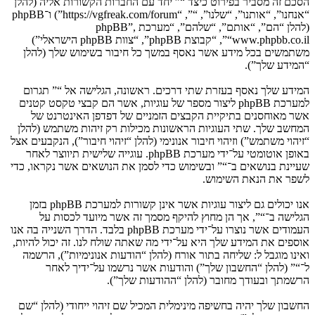
הסכם זה מסביר בפירוט כיצד “” יחד עם החברות הקשורות אליה (להלן
“אנחנו”, “אותנו”, “שלנו”, “”, “https://vgfreak.com/forum”) ו־phpBB
(להלן “הם”, “אותם”, “שלהם”, “מערכת phpBB”,
“www.phpbb.co.il”, “קבוצת phpBB”, “צוות phpBB הישראלי”)
משתמשים בכל מידע אשר נאסף במשך כל חיבור בשימוש שלך (להלן
“המידע שלך”).
המידע שלך נאסף בעזרת שתי דרכים. ראשונה, הגלישה אל “” תגרום
למערכת phpBB ליצור מספר של עוגיות, אשר הם קבצי טקסט קטנים
אשר מאוחסנים בתיקיית הקבצים הזמניים של דפדפן האינטרנט של
המחשב שלך. שתי העוגיות הראשונות מכילות רק זיהות משתמש (להלן
“זיהוי משתמש”) וזיהוי חיבור אנונימי (להלן “זיהוי חיבור”), הנקבעים אצל
באופן אוטומטי על־ידי מערכת phpBB. עוגייה שלישית תיווצר לאחר
שעיינת בנושאים ב־“” ובשימוש כדי לסמן את הנושאים אשר נקראו, כדי
לשפר את הנאת השימוש.
אנו יכולים גם ליצור עוגיות אשר אינן קשורות למערכת phpBB בזמן
הגלישה ב־“”, אך הן מחוץ להיקף מסמך זה אשר מיועד לכסות על
העמודים אשר נוצרו על־ידי מערכת phpBB בלבד. הדרך השנייה בה אנו
אוספים את המידע שלך היא על־ידי מה שאתה שולח לנו. זה יכול להיות,
ואינו מוגבל ל: שליחה בתור אורח (להלן “הודעות אנונימיות”), הרשמה
ל־“” (להלן “החשבון שלך”) והודעות אשר נרשמו על־ידיך לאחר
הרשמתך ובעודך מחובר (להלן “ההודעות שלך”).
החשבון שלך יהיה בחשיפה מינימלית המכיל שם זיהוי ייחודי (להלן “שם