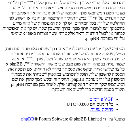
“הדואר האלקטרוני שלך”). המידע שלך לחשבון שלך ב־“” מוגן על־ידי
חוקי הגנת נתונים המיושמים במדינה אשר מאחסנת אותנו. כל מידע
מעבר לשם המשתמש שלך, הססמה שלך וכתובת הדואר האלקטרוני
שלך הנדרש על־ידי “” במשך תהליך ההרשמה הנו חובה או רשות, לפי
ההחלטה של “”. בכל המקרים, יש לך את האפשרות של איזה מידע
בחשבונך יוצג לציבור. יותך מכך, בתוך החשבון שלך, יש לך את האפשרות
לבחור או לבטל הודעות דואר אלקטרוני אשר נוצרות באופן אוטומטי
על־ידי מערכת phpBB.
הססמה שלך מוצפנת (הצפנה לכיוון אחד) כך שהיא מאובטחת. עם זאת,
מומלץ שאתה לא תבצע שימוש חוזר באותה הססמה במספר אתרים
שונים. הססמה שלך היא האמצעי לגישה לחשבון שלך ב־“”, אז אנא
שמור עליה בבטחה ותחת שום מצב שבו מישהו הקשור ל־“”, phpBB או
כל צד שלישי אחר, יבקש את ססמתך בדרך לא חוקית. אם תשכח את
הססמה לחשבון שלך, תוכל להשתמש במאפיין “שכחתי את ססמתי”
המסופק על־ידי מערכת phpBB. תהליך זה יבקש ממך להזין את שם
המשתמש שלך והדואר האלקטרוני שלך, לאחר מכן מערכת phpBB
תיצור ססמה חדשה כדי להשיב את חשבונך.
VGF
פורומים
כל הזמנים הם
UTC+03:00
מחיקת עוגיות
מופעל על ידי
® Forum Software © phpBB Limited
phpBB