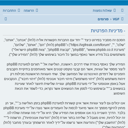
שאלות נפוצות
הרשמה
התחברות
ח
VGF
פורומים
י
- מדיניות הפרטיות
פ
ו
הסכם זה מסביר בפירוט כיצד “” יחד עם החברות הקשורות אליה (להלן “אנחנו”, “אותנו”,
“שלנו”, “”, “https://vgfreak.com/forum”) ו־phpBB (להלן “הם”, “אותם”, “שלהם”,
ש
“מערכת phpBB”, “www.phpbb.co.il”, “קבוצת phpBB”, “צוות phpBB הישראלי”)
משתמשים בכל מידע אשר נאסף במשך כל חיבור בשימוש שלך (להלן “המידע שלך”).
המידע שלך נאסף בעזרת שתי דרכים. ראשונה, הגלישה אל “” תגרום למערכת phpBB
ליצור מספר של עוגיות, אשר הם קבצי טקסט קטנים אשר מאוחסנים בתיקיית הקבצים
הזמניים של דפדפן האינטרנט של המחשב שלך. שתי העוגיות הראשונות מכילות רק
זיהות משתמש (להלן “זיהוי משתמש”) וזיהוי חיבור אנונימי (להלן “זיהוי חיבור”), הנקבעים
אצל באופן אוטומטי על־ידי מערכת phpBB. עוגייה שלישית תיווצר לאחר שעיינת
בנושאים ב־“” ובשימוש כדי לסמן את הנושאים אשר נקראו, כדי לשפר את הנאת
השימוש.
אנו יכולים גם ליצור עוגיות אשר אינן קשורות למערכת phpBB בזמן הגלישה ב־“”, אך הן
מחוץ להיקף מסמך זה אשר מיועד לכסות על העמודים אשר נוצרו על־ידי מערכת phpBB
בלבד. הדרך השנייה בה אנו אוספים את המידע שלך היא על־ידי מה שאתה שולח לנו.
זה יכול להיות, ואינו מוגבל ל: שליחה בתור אורח (להלן “הודעות אנונימיות”), הרשמה ל־“”
(להלן “החשבון שלך”) והודעות אשר נרשמו על־ידיך לאחר הרשמתך ובעודך מחובר (להלן
“ההודעות שלך”).