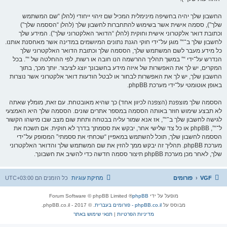
החשבון שלך יהיה בחשיפה מינימלית המכיל שם זיהוי ייחודי (להלן “שם המשתמש
שלך”), ססמה אישית אשר בשימוש להתחברות לחשבון שלך (להלן “הססמה שלך”)
וכתובת דואר אלקטרוני אישית וחוקית (להלן “הדואר האלקטרוני שלך”). המידע שלך
לחשבון שלך ב־“” מוגן על־ידי חוקי הגנת נתונים המיושמים במדינה אשר מאחסנת אותנו.
כל מידע מעבר לשם המשתמש שלך, הססמה שלך וכתובת הדואר האלקטרוני שלך
הנדרש על־ידי “” במשך תהליך ההרשמה הנו חובה או רשות, לפי ההחלטה של “”. בכל
המקרים, יש לך את האפשרות של איזה מידע בחשבונך יוצג לציבור. יותך מכך, בתוך
החשבון שלך, יש לך את האפשרות לבחור או לבטל הודעות דואר אלקטרוני אשר נוצרות
באופן אוטומטי על־ידי מערכת phpBB.
הססמה שלך מוצפנת (הצפנה לכיוון אחד) כך שהיא מאובטחת. עם זאת, מומלץ שאתה
לא תבצע שימוש חוזר באותה הססמה במספר אתרים שונים. הססמה שלך היא האמצעי
לגישה לחשבון שלך ב־“”, אז אנא שמור עליה בבטחה ותחת שום מצב שבו מישהו הקשור
ל־“”, phpBB או כל צד שלישי אחר, יבקש את ססמתך בדרך לא חוקית. אם תשכח את
הססמה לחשבון שלך, תוכל להשתמש במאפיין “שכחתי את ססמתי” המסופק על־ידי
מערכת phpBB. תהליך זה יבקש ממך להזין את שם המשתמש שלך והדואר האלקטרוני
שלך, לאחר מכן מערכת phpBB תיצור ססמה חדשה כדי להשיב את חשבונך.
VGF
פורומים
מחיקת עוגיות
כל הזמנים הם
UTC+03:00
מופעל על ידי
phpBB
® Forum Software © phpBB Limited
מבוסס על
phpBB.co.il - פורומים בעברית
. © 2017 - phpBB.co.il.
מדיניות הפרטיות
|
תנאי שימוש באתר