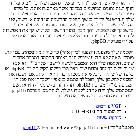
“הדואר האלקטרוני שלך”). המידע שלך לחשבון שלך ב־“” מוגן על־ידי
חוקי הגנת נתונים המיושמים במדינה אשר מאחסנת אותנו. כל מידע
מעבר לשם המשתמש שלך, הססמה שלך וכתובת הדואר האלקטרוני
שלך הנדרש על־ידי “” במשך תהליך ההרשמה הנו חובה או רשות, לפי
ההחלטה של “”. בכל המקרים, יש לך את האפשרות של איזה מידע
בחשבונך יוצג לציבור. יותך מכך, בתוך החשבון שלך, יש לך את האפשרות
לבחור או לבטל הודעות דואר אלקטרוני אשר נוצרות באופן אוטומטי
על־ידי מערכת phpBB.
הססמה שלך מוצפנת (הצפנה לכיוון אחד) כך שהיא מאובטחת. עם זאת,
מומלץ שאתה לא תבצע שימוש חוזר באותה הססמה במספר אתרים
שונים. הססמה שלך היא האמצעי לגישה לחשבון שלך ב־“”, אז אנא
שמור עליה בבטחה ותחת שום מצב שבו מישהו הקשור ל־“”, phpBB או
כל צד שלישי אחר, יבקש את ססמתך בדרך לא חוקית. אם תשכח את
הססמה לחשבון שלך, תוכל להשתמש במאפיין “שכחתי את ססמתי”
המסופק על־ידי מערכת phpBB. תהליך זה יבקש ממך להזין את שם
המשתמש שלך והדואר האלקטרוני שלך, לאחר מכן מערכת phpBB
תיצור ססמה חדשה כדי להשיב את חשבונך.
VGF
פורומים
כל הזמנים הם
UTC+03:00
מחיקת עוגיות
מופעל על ידי
® Forum Software © phpBB Limited
phpBB