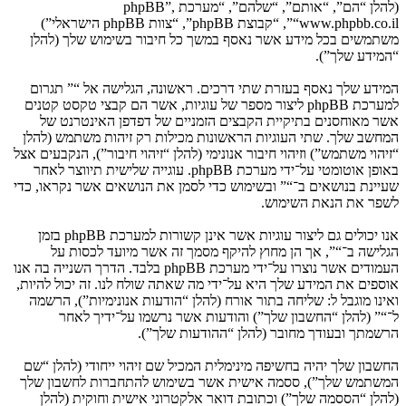
(להלן “הם”, “אותם”, “שלהם”, “מערכת phpBB”,
“www.phpbb.co.il”, “קבוצת phpBB”, “צוות phpBB הישראלי”)
משתמשים בכל מידע אשר נאסף במשך כל חיבור בשימוש שלך (להלן
“המידע שלך”).
המידע שלך נאסף בעזרת שתי דרכים. ראשונה, הגלישה אל “” תגרום
למערכת phpBB ליצור מספר של עוגיות, אשר הם קבצי טקסט קטנים
אשר מאוחסנים בתיקיית הקבצים הזמניים של דפדפן האינטרנט של
המחשב שלך. שתי העוגיות הראשונות מכילות רק זיהות משתמש (להלן
“זיהוי משתמש”) וזיהוי חיבור אנונימי (להלן “זיהוי חיבור”), הנקבעים אצל
באופן אוטומטי על־ידי מערכת phpBB. עוגייה שלישית תיווצר לאחר
שעיינת בנושאים ב־“” ובשימוש כדי לסמן את הנושאים אשר נקראו, כדי
לשפר את הנאת השימוש.
אנו יכולים גם ליצור עוגיות אשר אינן קשורות למערכת phpBB בזמן
הגלישה ב־“”, אך הן מחוץ להיקף מסמך זה אשר מיועד לכסות על
העמודים אשר נוצרו על־ידי מערכת phpBB בלבד. הדרך השנייה בה אנו
אוספים את המידע שלך היא על־ידי מה שאתה שולח לנו. זה יכול להיות,
ואינו מוגבל ל: שליחה בתור אורח (להלן “הודעות אנונימיות”), הרשמה
ל־“” (להלן “החשבון שלך”) והודעות אשר נרשמו על־ידיך לאחר
הרשמתך ובעודך מחובר (להלן “ההודעות שלך”).
החשבון שלך יהיה בחשיפה מינימלית המכיל שם זיהוי ייחודי (להלן “שם
המשתמש שלך”), ססמה אישית אשר בשימוש להתחברות לחשבון שלך
(להלן “הססמה שלך”) וכתובת דואר אלקטרוני אישית וחוקית (להלן