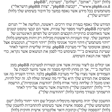
(להלן “הם”, “אותם”, “שלהם”, “מערכת phpBB”,
“www.phpbb.co.il”, “קבוצת phpBB”, “צוות phpBB הישראלי”)
משתמשים בכל מידע אשר נאסף במשך כל חיבור בשימוש שלך (להלן
“המידע שלך”).
המידע שלך נאסף בעזרת שתי דרכים. ראשונה, הגלישה אל “” תגרום
למערכת phpBB ליצור מספר של עוגיות, אשר הם קבצי טקסט קטנים
אשר מאוחסנים בתיקיית הקבצים הזמניים של דפדפן האינטרנט של
המחשב שלך. שתי העוגיות הראשונות מכילות רק זיהות משתמש (להלן
“זיהוי משתמש”) וזיהוי חיבור אנונימי (להלן “זיהוי חיבור”), הנקבעים אצל
באופן אוטומטי על־ידי מערכת phpBB. עוגייה שלישית תיווצר לאחר
שעיינת בנושאים ב־“” ובשימוש כדי לסמן את הנושאים אשר נקראו, כדי
לשפר את הנאת השימוש.
אנו יכולים גם ליצור עוגיות אשר אינן קשורות למערכת phpBB בזמן
הגלישה ב־“”, אך הן מחוץ להיקף מסמך זה אשר מיועד לכסות על
העמודים אשר נוצרו על־ידי מערכת phpBB בלבד. הדרך השנייה בה אנו
אוספים את המידע שלך היא על־ידי מה שאתה שולח לנו. זה יכול להיות,
ואינו מוגבל ל: שליחה בתור אורח (להלן “הודעות אנונימיות”), הרשמה
ל־“” (להלן “החשבון שלך”) והודעות אשר נרשמו על־ידיך לאחר
הרשמתך ובעודך מחובר (להלן “ההודעות שלך”).
החשבון שלך יהיה בחשיפה מינימלית המכיל שם זיהוי ייחודי (להלן “שם
המשתמש שלך”), ססמה אישית אשר בשימוש להתחברות לחשבון שלך
(להלן “הססמה שלך”) וכתובת דואר אלקטרוני אישית וחוקית (להלן