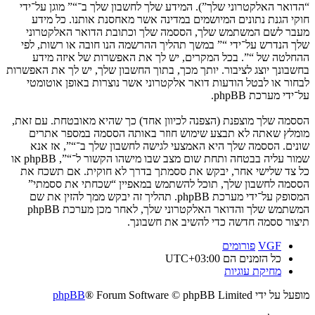
“הדואר האלקטרוני שלך”). המידע שלך לחשבון שלך ב־“” מוגן על־ידי
חוקי הגנת נתונים המיושמים במדינה אשר מאחסנת אותנו. כל מידע
מעבר לשם המשתמש שלך, הססמה שלך וכתובת הדואר האלקטרוני
שלך הנדרש על־ידי “” במשך תהליך ההרשמה הנו חובה או רשות, לפי
ההחלטה של “”. בכל המקרים, יש לך את האפשרות של איזה מידע
בחשבונך יוצג לציבור. יותך מכך, בתוך החשבון שלך, יש לך את האפשרות
לבחור או לבטל הודעות דואר אלקטרוני אשר נוצרות באופן אוטומטי
על־ידי מערכת phpBB.
הססמה שלך מוצפנת (הצפנה לכיוון אחד) כך שהיא מאובטחת. עם זאת,
מומלץ שאתה לא תבצע שימוש חוזר באותה הססמה במספר אתרים
שונים. הססמה שלך היא האמצעי לגישה לחשבון שלך ב־“”, אז אנא
שמור עליה בבטחה ותחת שום מצב שבו מישהו הקשור ל־“”, phpBB או
כל צד שלישי אחר, יבקש את ססמתך בדרך לא חוקית. אם תשכח את
הססמה לחשבון שלך, תוכל להשתמש במאפיין “שכחתי את ססמתי”
המסופק על־ידי מערכת phpBB. תהליך זה יבקש ממך להזין את שם
המשתמש שלך והדואר האלקטרוני שלך, לאחר מכן מערכת phpBB
תיצור ססמה חדשה כדי להשיב את חשבונך.
VGF
פורומים
כל הזמנים הם
UTC+03:00
מחיקת עוגיות
מופעל על ידי
® Forum Software © phpBB Limited
phpBB