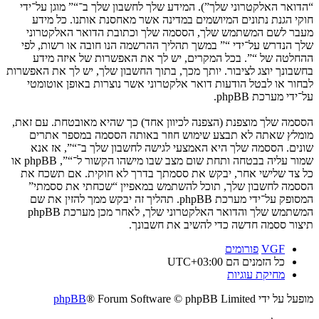
“הדואר האלקטרוני שלך”). המידע שלך לחשבון שלך ב־“” מוגן על־ידי
חוקי הגנת נתונים המיושמים במדינה אשר מאחסנת אותנו. כל מידע
מעבר לשם המשתמש שלך, הססמה שלך וכתובת הדואר האלקטרוני
שלך הנדרש על־ידי “” במשך תהליך ההרשמה הנו חובה או רשות, לפי
ההחלטה של “”. בכל המקרים, יש לך את האפשרות של איזה מידע
בחשבונך יוצג לציבור. יותך מכך, בתוך החשבון שלך, יש לך את האפשרות
לבחור או לבטל הודעות דואר אלקטרוני אשר נוצרות באופן אוטומטי
על־ידי מערכת phpBB.
הססמה שלך מוצפנת (הצפנה לכיוון אחד) כך שהיא מאובטחת. עם זאת,
מומלץ שאתה לא תבצע שימוש חוזר באותה הססמה במספר אתרים
שונים. הססמה שלך היא האמצעי לגישה לחשבון שלך ב־“”, אז אנא
שמור עליה בבטחה ותחת שום מצב שבו מישהו הקשור ל־“”, phpBB או
כל צד שלישי אחר, יבקש את ססמתך בדרך לא חוקית. אם תשכח את
הססמה לחשבון שלך, תוכל להשתמש במאפיין “שכחתי את ססמתי”
המסופק על־ידי מערכת phpBB. תהליך זה יבקש ממך להזין את שם
המשתמש שלך והדואר האלקטרוני שלך, לאחר מכן מערכת phpBB
תיצור ססמה חדשה כדי להשיב את חשבונך.
VGF
פורומים
כל הזמנים הם
UTC+03:00
מחיקת עוגיות
מופעל על ידי
® Forum Software © phpBB Limited
phpBB