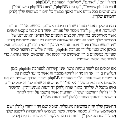
(להלן “הם”, “אותם”, “שלהם”, “מערכת phpBB”,
“www.phpbb.co.il”, “קבוצת phpBB”, “צוות phpBB הישראלי”)
משתמשים בכל מידע אשר נאסף במשך כל חיבור בשימוש שלך (להלן
“המידע שלך”).
המידע שלך נאסף בעזרת שתי דרכים. ראשונה, הגלישה אל “” תגרום
למערכת phpBB ליצור מספר של עוגיות, אשר הם קבצי טקסט קטנים
אשר מאוחסנים בתיקיית הקבצים הזמניים של דפדפן האינטרנט של
המחשב שלך. שתי העוגיות הראשונות מכילות רק זיהות משתמש (להלן
“זיהוי משתמש”) וזיהוי חיבור אנונימי (להלן “זיהוי חיבור”), הנקבעים אצל
באופן אוטומטי על־ידי מערכת phpBB. עוגייה שלישית תיווצר לאחר
שעיינת בנושאים ב־“” ובשימוש כדי לסמן את הנושאים אשר נקראו, כדי
לשפר את הנאת השימוש.
אנו יכולים גם ליצור עוגיות אשר אינן קשורות למערכת phpBB בזמן
הגלישה ב־“”, אך הן מחוץ להיקף מסמך זה אשר מיועד לכסות על
העמודים אשר נוצרו על־ידי מערכת phpBB בלבד. הדרך השנייה בה אנו
אוספים את המידע שלך היא על־ידי מה שאתה שולח לנו. זה יכול להיות,
ואינו מוגבל ל: שליחה בתור אורח (להלן “הודעות אנונימיות”), הרשמה
ל־“” (להלן “החשבון שלך”) והודעות אשר נרשמו על־ידיך לאחר
הרשמתך ובעודך מחובר (להלן “ההודעות שלך”).
החשבון שלך יהיה בחשיפה מינימלית המכיל שם זיהוי ייחודי (להלן “שם
המשתמש שלך”), ססמה אישית אשר בשימוש להתחברות לחשבון שלך
(להלן “הססמה שלך”) וכתובת דואר אלקטרוני אישית וחוקית (להלן