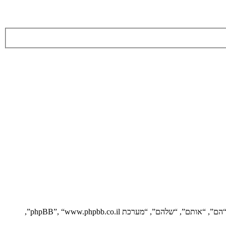
הסכם זה מסביר בפירוט כיצד “” יחד עם החברות הקשורות אליה (להלן “אנחנו”, “אותנו”, “שלנו”, “”, “https://vgfreak.com/forum”) ו־phpBB (להלן “הם”, “אותם”, “שלהם”, “מערכת phpBB”, “www.phpbb.co.il”,