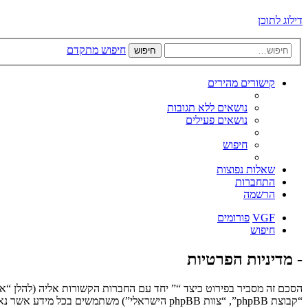
דילוג לתוכן
חיפוש מתקדם
חיפוש
קישורים מהירים
נושאים ללא תגובות
נושאים פעילים
חיפוש
שאלות נפוצות
התחברות
הרשמה
VGF
פורומים
חיפוש
- מדיניות הפרטיות
“קבוצת phpBB”, “צוות phpBB הישראלי”) משתמשים בכל מידע אשר נאסף במשך כל חיבור בשימוש שלך (להלן “המידע שלך”).