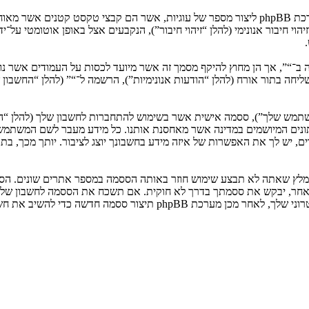
המידע שלך נאסף בעזרת שתי דרכים. ראשונה, הגלישה אל “” תגרום למערכת phpBB ליצור מספר של ע
: שליחה בתור אורח (להלן “הודעות אנונימיות”), הרשמה ל־“” (להלן “החשב
המשתמש שלך”), ססמה אישית אשר בשימוש להתחברות לחשבון שלך (להלן “ה
 נתונים המיושמים במדינה אשר מאחסנת אותנו. כל מידע מעבר לשם המשתמ
, יש לך את האפשרות של איזה מידע בחשבונך יוצג לציבור. יותך מכך, בת
ומלץ שאתה לא תבצע שימוש חוזר באותה הססמה במספר אתרים שונים. הסס
בו מישהו הקשור ל־“”, phpBB או כל צד שלישי אחר, יבקש את ססמתך בדרך לא חוקית. אם תשכ