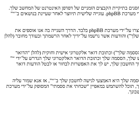
וגיות, אשר הם קבצי טקסט קטנים אשר מאוחסנים בתיקיית הקבצים הזמניים של דפדפן האינטרנט של המחשב שלך.
שתי העוגיות הראשונות מכילות רק זיהות משתמש (להלן “זיהוי משתמש”) וזיהוי חיבור אנונימי (להלן “זיהוי חיבור”), הנקבעים אצל באופן אוטומטי על־ידי מערכת phpBB. עוגייה שלישית תיווצר לאחר שעיינת בנושאים ב־“”
אנו יכולים גם ליצור עוגיות אשר אינן קשורות למערכת phpBB בזמן הגלישה ב־“”, אך הן מחוץ להיקף מסמך זה אשר מיועד לכסות על העמודים אשר נוצרו על־ידי מערכת phpBB בלבד. הדרך השנייה בה אנו אוספים את
ון שלך”) והודעות אשר נרשמו על־ידיך לאחר הרשמתך ובעודך מחובר (להלן
ססמה שלך”) וכתובת דואר אלקטרוני אישית וחוקית (להלן “הדואר
ש שלך, הססמה שלך וכתובת הדואר האלקטרוני שלך הנדרש על־ידי “”
וך החשבון שלך, יש לך את האפשרות לבחור או לבטל הודעות דואר
מה שלך היא האמצעי לגישה לחשבון שלך ב־“”, אז אנא שמור עליה
ח את הססמה לחשבון שלך, תוכל להשתמש במאפיין “שכחתי את ססמתי” המסופק על־ידי מערכת