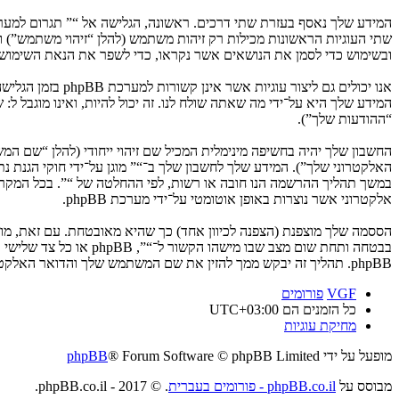
ובשימוש כדי לסמן את הנושאים אשר נקראו, כדי לשפר את הנאת השימוש.
המידע שלך היא על־ידי מה שאתה שולח לנו. זה יכול להיות, ואינו מוגבל ל
“ההודעות שלך”).
החשבון שלך יהיה בחשיפה מינימלית המכיל שם זיהוי ייחודי (להלן “שם 
האלקטרוני שלך”). המידע שלך לחשבון שלך ב־“” מוגן על־ידי חוקי הגנת
במשך תהליך ההרשמה הנו חובה או רשות, לפי ההחלטה של “”. בכל המקרים
אלקטרוני אשר נוצרות באופן אוטומטי על־ידי מערכת phpBB.
הססמה שלך מוצפנת (הצפנה לכיוון אחד) כך שהיא מאובטחת. עם זאת, מ
בבטחה ותחת שום מצב ש
phpBB. תהליך זה יבקש ממך להזין את שם המשתמש שלך והדואר האלקטרוני שלך, לאחר מכן מערכת phpBB תיצור ססמה חדשה כדי להשיב את חשבונך.
VGF
פורומים
כל הזמנים הם
UTC+03:00
מחיקת עוגיות
מופעל על ידי
® Forum Software © phpBB Limited
phpBB
מבוסס על
phpBB.co.il - פורומים בעברית
. © 2017 - phpBB.co.il.