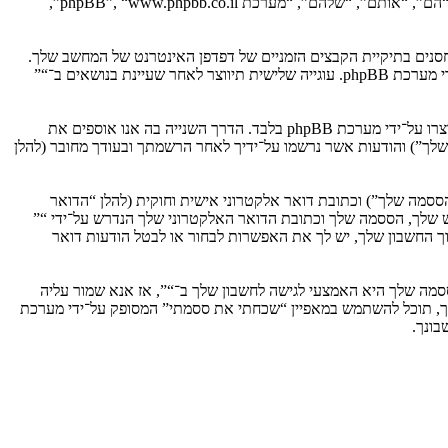
הסכם זה מסביר בפירוט כיצד “” יחד עם החברות הקשורות אליה (להלן “אנחנו”, “אותנו”, “שלנו”, “”, “https://vgfreak.com/forum”) ו־phpBB (להלן “הם”, “אותם”, “שלהם”, “מערכת phpBB”, “www.phpbb.co.il”,
וגיות, אשר הם קבצי טקסט קטנים אשר מאוחסנים בתיקיית הקבצים הזמניים של דפדפן האינטרנט של המחשב שלך.
שתי העוגיות הראשונות מכילות רק זיהות משתמש (להלן “זיהוי משתמש”) וזיהוי חיבור אנונימי (להלן “זיהוי חיבור”), הנקבעים אצל באופן אוטומטי על־ידי מערכת phpBB. עוגייה שלישית תיווצר לאחר שעיינת בנושאים ב־“”
אנו יכולים גם ליצור עוגיות אשר אינן קשורות למערכת phpBB בזמן הגלישה ב־“”, אך הן מחוץ להיקף מסמך זה אשר מיועד לכסות על העמודים אשר נוצרו על־ידי מערכת phpBB בלבד. הדרך השנייה בה אנו אוספים את
ון שלך”) והודעות אשר נרשמו על־ידיך לאחר הרשמתך ובעודך מחובר (להלן
ססמה שלך”) וכתובת דואר אלקטרוני אישית וחוקית (להלן “הדואר
ש שלך, הססמה שלך וכתובת הדואר האלקטרוני שלך הנדרש על־ידי “”
וך החשבון שלך, יש לך את האפשרות לבחור או לבטל הודעות דואר
מה שלך היא האמצעי לגישה לחשבון שלך ב־“”, אז אנא שמור עליה
ח את הססמה לחשבון שלך, תוכל להשתמש במאפיין “שכחתי את ססמתי” המסופק על־ידי מערכת