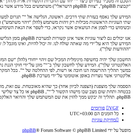
“קבוצת phpBB”, “צוות phpBB הישראלי”) משתמשים בכל מידע אשר נאסף במשך כל חיבור בשימוש שלך (להלן “המידע שלך”).
ובשימוש כדי לסמן את הנושאים אשר נקראו, כדי לשפר את הנאת השימוש.
המידע שלך היא על־ידי מה שאתה שולח לנו. זה יכול להיות, ואינו מוגבל ל
“ההודעות שלך”).
החשבון שלך יהיה בחשיפה מינימלית המכיל שם זיהוי ייחודי (להלן “שם 
האלקטרוני שלך”). המידע שלך לחשבון שלך ב־“” מוגן על־ידי חוקי הגנת
במשך תהליך ההרשמה הנו חובה או רשות, לפי ההחלטה של “”. בכל המקרים
אלקטרוני אשר נוצרות באופן אוטומטי על־ידי מערכת phpBB.
הססמה שלך מוצפנת (הצפנה לכיוון אחד) כך שהיא מאובטחת. עם זאת, מ
בבטחה ותחת שום מצב ש
phpBB. תהליך זה יבקש ממך להזין את שם המשתמש שלך והדואר האלקטרוני שלך, לאחר מכן מערכת phpBB תיצור ססמה חדשה כדי להשיב את חשבונך.
VGF
פורומים
כל הזמנים הם
UTC+03:00
מחיקת עוגיות
מופעל על ידי
® Forum Software © phpBB Limited
phpBB