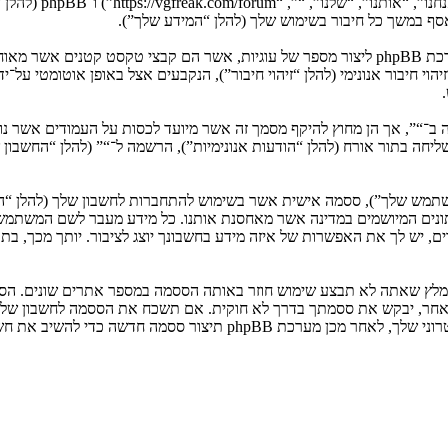
המידע שלך נאסף בעזרת שתי דרכים. ראשונה, הגלישה אל “” תגרום למערכת phpBB ליצור מספר של ע
: שליחה בתור אורח (להלן “הודעות אנונימיות”), הרשמה ל־“” (להלן “החשב
המשתמש שלך”), ססמה אישית אשר בשימוש להתחברות לחשבון שלך (להלן “ה
 נתונים המיושמים במדינה אשר מאחסנת אותנו. כל מידע מעבר לשם המשתמ
, יש לך את האפשרות של איזה מידע בחשבונך יוצג לציבור. יותך מכך, בת
ומלץ שאתה לא תבצע שימוש חוזר באותה הססמה במספר אתרים שונים. הסס
בו מישהו הקשור ל־“”, phpBB או כל צד שלישי אחר, יבקש את ססמתך בדרך לא חוקית. אם תשכ