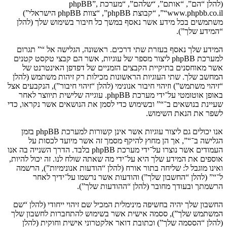
(להלן “הם”, “אותם”, “שלהם”, “מערכת phpBB”,
“www.phpbb.co.il”, “קבוצת phpBB”, “צוות phpBB הישראלי”)
משתמשים בכל מידע אשר נאסף במשך כל חיבור בשימוש שלך (להלן
“המידע שלך”).
המידע שלך נאסף בעזרת שתי דרכים. ראשונה, הגלישה אל “” תגרום
למערכת phpBB ליצור מספר של עוגיות, אשר הם קבצי טקסט קטנים
אשר מאוחסנים בתיקיית הקבצים הזמניים של דפדפן האינטרנט של
המחשב שלך. שתי העוגיות הראשונות מכילות רק זיהות משתמש (להלן
“זיהוי משתמש”) וזיהוי חיבור אנונימי (להלן “זיהוי חיבור”), הנקבעים אצל
באופן אוטומטי על־ידי מערכת phpBB. עוגייה שלישית תיווצר לאחר
שעיינת בנושאים ב־“” ובשימוש כדי לסמן את הנושאים אשר נקראו, כדי
לשפר את הנאת השימוש.
אנו יכולים גם ליצור עוגיות אשר אינן קשורות למערכת phpBB בזמן
הגלישה ב־“”, אך הן מחוץ להיקף מסמך זה אשר מיועד לכסות על
העמודים אשר נוצרו על־ידי מערכת phpBB בלבד. הדרך השנייה בה אנו
אוספים את המידע שלך היא על־ידי מה שאתה שולח לנו. זה יכול להיות,
ואינו מוגבל ל: שליחה בתור אורח (להלן “הודעות אנונימיות”), הרשמה
ל־“” (להלן “החשבון שלך”) והודעות אשר נרשמו על־ידיך לאחר
הרשמתך ובעודך מחובר (להלן “ההודעות שלך”).
החשבון שלך יהיה בחשיפה מינימלית המכיל שם זיהוי ייחודי (להלן “שם
המשתמש שלך”), ססמה אישית אשר בשימוש להתחברות לחשבון שלך
(להלן “הססמה שלך”) וכתובת דואר אלקטרוני אישית וחוקית (להלן