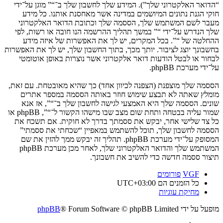
“הדואר האלקטרוני שלך”). המידע שלך לחשבון שלך ב־“” מוגן על־ידי
חוקי הגנת נתונים המיושמים במדינה אשר מאחסנת אותנו. כל מידע
מעבר לשם המשתמש שלך, הססמה שלך וכתובת הדואר האלקטרוני
שלך הנדרש על־ידי “” במשך תהליך ההרשמה הנו חובה או רשות, לפי
ההחלטה של “”. בכל המקרים, יש לך את האפשרות של איזה מידע
בחשבונך יוצג לציבור. יותך מכך, בתוך החשבון שלך, יש לך את האפשרות
לבחור או לבטל הודעות דואר אלקטרוני אשר נוצרות באופן אוטומטי
על־ידי מערכת phpBB.
הססמה שלך מוצפנת (הצפנה לכיוון אחד) כך שהיא מאובטחת. עם זאת,
מומלץ שאתה לא תבצע שימוש חוזר באותה הססמה במספר אתרים
שונים. הססמה שלך היא האמצעי לגישה לחשבון שלך ב־“”, אז אנא
שמור עליה בבטחה ותחת שום מצב שבו מישהו הקשור ל־“”, phpBB או
כל צד שלישי אחר, יבקש את ססמתך בדרך לא חוקית. אם תשכח את
הססמה לחשבון שלך, תוכל להשתמש במאפיין “שכחתי את ססמתי”
המסופק על־ידי מערכת phpBB. תהליך זה יבקש ממך להזין את שם
המשתמש שלך והדואר האלקטרוני שלך, לאחר מכן מערכת phpBB
תיצור ססמה חדשה כדי להשיב את חשבונך.
VGF
פורומים
כל הזמנים הם
UTC+03:00
מחיקת עוגיות
מופעל על ידי
® Forum Software © phpBB Limited
phpBB