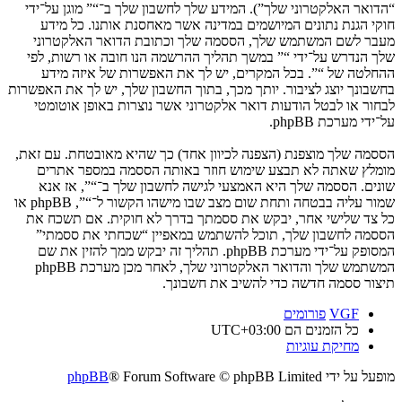
“הדואר האלקטרוני שלך”). המידע שלך לחשבון שלך ב־“” מוגן על־ידי
חוקי הגנת נתונים המיושמים במדינה אשר מאחסנת אותנו. כל מידע
מעבר לשם המשתמש שלך, הססמה שלך וכתובת הדואר האלקטרוני
שלך הנדרש על־ידי “” במשך תהליך ההרשמה הנו חובה או רשות, לפי
ההחלטה של “”. בכל המקרים, יש לך את האפשרות של איזה מידע
בחשבונך יוצג לציבור. יותך מכך, בתוך החשבון שלך, יש לך את האפשרות
לבחור או לבטל הודעות דואר אלקטרוני אשר נוצרות באופן אוטומטי
על־ידי מערכת phpBB.
הססמה שלך מוצפנת (הצפנה לכיוון אחד) כך שהיא מאובטחת. עם זאת,
מומלץ שאתה לא תבצע שימוש חוזר באותה הססמה במספר אתרים
שונים. הססמה שלך היא האמצעי לגישה לחשבון שלך ב־“”, אז אנא
שמור עליה בבטחה ותחת שום מצב שבו מישהו הקשור ל־“”, phpBB או
כל צד שלישי אחר, יבקש את ססמתך בדרך לא חוקית. אם תשכח את
הססמה לחשבון שלך, תוכל להשתמש במאפיין “שכחתי את ססמתי”
המסופק על־ידי מערכת phpBB. תהליך זה יבקש ממך להזין את שם
המשתמש שלך והדואר האלקטרוני שלך, לאחר מכן מערכת phpBB
תיצור ססמה חדשה כדי להשיב את חשבונך.
VGF
פורומים
כל הזמנים הם
UTC+03:00
מחיקת עוגיות
מופעל על ידי
® Forum Software © phpBB Limited
phpBB