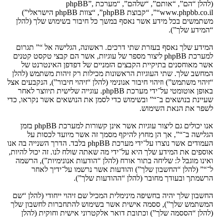
(להלן “הם”, “אותם”, “שלהם”, “מערכת phpBB”,
“www.phpbb.co.il”, “קבוצת phpBB”, “צוות phpBB הישראלי”)
משתמשים בכל מידע אשר נאסף במשך כל חיבור בשימוש שלך (להלן
“המידע שלך”).
המידע שלך נאסף בעזרת שתי דרכים. ראשונה, הגלישה אל “” תגרום
למערכת phpBB ליצור מספר של עוגיות, אשר הם קבצי טקסט קטנים
אשר מאוחסנים בתיקיית הקבצים הזמניים של דפדפן האינטרנט של
המחשב שלך. שתי העוגיות הראשונות מכילות רק זיהות משתמש (להלן
“זיהוי משתמש”) וזיהוי חיבור אנונימי (להלן “זיהוי חיבור”), הנקבעים אצל
באופן אוטומטי על־ידי מערכת phpBB. עוגייה שלישית תיווצר לאחר
שעיינת בנושאים ב־“” ובשימוש כדי לסמן את הנושאים אשר נקראו, כדי
לשפר את הנאת השימוש.
אנו יכולים גם ליצור עוגיות אשר אינן קשורות למערכת phpBB בזמן
הגלישה ב־“”, אך הן מחוץ להיקף מסמך זה אשר מיועד לכסות על
העמודים אשר נוצרו על־ידי מערכת phpBB בלבד. הדרך השנייה בה אנו
אוספים את המידע שלך היא על־ידי מה שאתה שולח לנו. זה יכול להיות,
ואינו מוגבל ל: שליחה בתור אורח (להלן “הודעות אנונימיות”), הרשמה
ל־“” (להלן “החשבון שלך”) והודעות אשר נרשמו על־ידיך לאחר
הרשמתך ובעודך מחובר (להלן “ההודעות שלך”).
החשבון שלך יהיה בחשיפה מינימלית המכיל שם זיהוי ייחודי (להלן “שם
המשתמש שלך”), ססמה אישית אשר בשימוש להתחברות לחשבון שלך
(להלן “הססמה שלך”) וכתובת דואר אלקטרוני אישית וחוקית (להלן