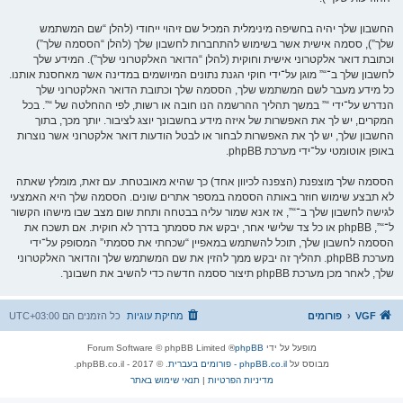
החשבון שלך יהיה בחשיפה מינימלית המכיל שם זיהוי ייחודי (להלן “שם המשתמש
שלך”), ססמה אישית אשר בשימוש להתחברות לחשבון שלך (להלן “הססמה שלך”)
וכתובת דואר אלקטרוני אישית וחוקית (להלן “הדואר האלקטרוני שלך”). המידע שלך
לחשבון שלך ב־“” מוגן על־ידי חוקי הגנת נתונים המיושמים במדינה אשר מאחסנת אותנו.
כל מידע מעבר לשם המשתמש שלך, הססמה שלך וכתובת הדואר האלקטרוני שלך
הנדרש על־ידי “” במשך תהליך ההרשמה הנו חובה או רשות, לפי ההחלטה של “”. בכל
המקרים, יש לך את האפשרות של איזה מידע בחשבונך יוצג לציבור. יותך מכך, בתוך
החשבון שלך, יש לך את האפשרות לבחור או לבטל הודעות דואר אלקטרוני אשר נוצרות
באופן אוטומטי על־ידי מערכת phpBB.
הססמה שלך מוצפנת (הצפנה לכיוון אחד) כך שהיא מאובטחת. עם זאת, מומלץ שאתה
לא תבצע שימוש חוזר באותה הססמה במספר אתרים שונים. הססמה שלך היא האמצעי
לגישה לחשבון שלך ב־“”, אז אנא שמור עליה בבטחה ותחת שום מצב שבו מישהו הקשור
ל־“”, phpBB או כל צד שלישי אחר, יבקש את ססמתך בדרך לא חוקית. אם תשכח את
הססמה לחשבון שלך, תוכל להשתמש במאפיין “שכחתי את ססמתי” המסופק על־ידי
מערכת phpBB. תהליך זה יבקש ממך להזין את שם המשתמש שלך והדואר האלקטרוני
שלך, לאחר מכן מערכת phpBB תיצור ססמה חדשה כדי להשיב את חשבונך.
VGF
פורומים
מחיקת עוגיות
כל הזמנים הם
UTC+03:00
מופעל על ידי
phpBB
® Forum Software © phpBB Limited
מבוסס על
phpBB.co.il - פורומים בעברית
. © 2017 - phpBB.co.il.
מדיניות הפרטיות
|
תנאי שימוש באתר