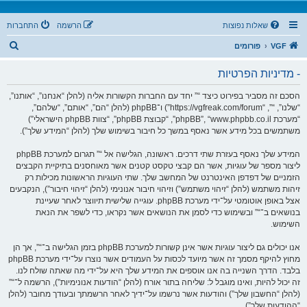
שאלות נפוצות
הרשמה
התחברות
ח
VGF
פורומים
י
- מדיניות הפרטיות
פ
ו
הסכם זה מסביר בפירוט כיצד “” יחד עם החברות הקשורות אליה (להלן “אנחנו”, “אותנו”,
“שלנו”, “”, “https://vgfreak.com/forum”) ו־phpBB (להלן “הם”, “אותם”, “שלהם”,
ש
“מערכת phpBB”, “www.phpbb.co.il”, “קבוצת phpBB”, “צוות phpBB הישראלי”)
משתמשים בכל מידע אשר נאסף במשך כל חיבור בשימוש שלך (להלן “המידע שלך”).
המידע שלך נאסף בעזרת שתי דרכים. ראשונה, הגלישה אל “” תגרום למערכת phpBB
ליצור מספר של עוגיות, אשר הם קבצי טקסט קטנים אשר מאוחסנים בתיקיית הקבצים
הזמניים של דפדפן האינטרנט של המחשב שלך. שתי העוגיות הראשונות מכילות רק
זיהות משתמש (להלן “זיהוי משתמש”) וזיהוי חיבור אנונימי (להלן “זיהוי חיבור”), הנקבעים
אצל באופן אוטומטי על־ידי מערכת phpBB. עוגייה שלישית תיווצר לאחר שעיינת
בנושאים ב־“” ובשימוש כדי לסמן את הנושאים אשר נקראו, כדי לשפר את הנאת
השימוש.
אנו יכולים גם ליצור עוגיות אשר אינן קשורות למערכת phpBB בזמן הגלישה ב־“”, אך הן
מחוץ להיקף מסמך זה אשר מיועד לכסות על העמודים אשר נוצרו על־ידי מערכת phpBB
בלבד. הדרך השנייה בה אנו אוספים את המידע שלך היא על־ידי מה שאתה שולח לנו.
זה יכול להיות, ואינו מוגבל ל: שליחה בתור אורח (להלן “הודעות אנונימיות”), הרשמה ל־“”
(להלן “החשבון שלך”) והודעות אשר נרשמו על־ידיך לאחר הרשמתך ובעודך מחובר (להלן
“ההודעות שלך”).