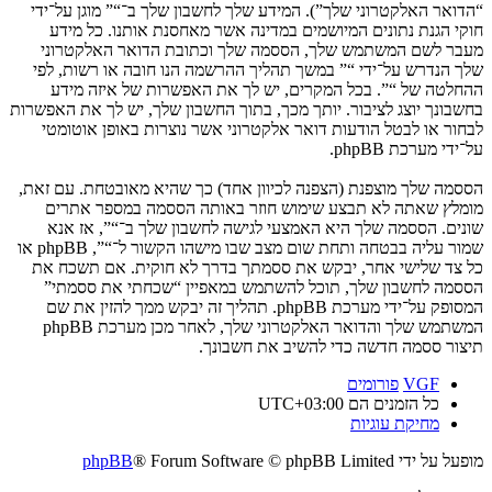
“הדואר האלקטרוני שלך”). המידע שלך לחשבון שלך ב־“” מוגן על־ידי
חוקי הגנת נתונים המיושמים במדינה אשר מאחסנת אותנו. כל מידע
מעבר לשם המשתמש שלך, הססמה שלך וכתובת הדואר האלקטרוני
שלך הנדרש על־ידי “” במשך תהליך ההרשמה הנו חובה או רשות, לפי
ההחלטה של “”. בכל המקרים, יש לך את האפשרות של איזה מידע
בחשבונך יוצג לציבור. יותך מכך, בתוך החשבון שלך, יש לך את האפשרות
לבחור או לבטל הודעות דואר אלקטרוני אשר נוצרות באופן אוטומטי
על־ידי מערכת phpBB.
הססמה שלך מוצפנת (הצפנה לכיוון אחד) כך שהיא מאובטחת. עם זאת,
מומלץ שאתה לא תבצע שימוש חוזר באותה הססמה במספר אתרים
שונים. הססמה שלך היא האמצעי לגישה לחשבון שלך ב־“”, אז אנא
שמור עליה בבטחה ותחת שום מצב שבו מישהו הקשור ל־“”, phpBB או
כל צד שלישי אחר, יבקש את ססמתך בדרך לא חוקית. אם תשכח את
הססמה לחשבון שלך, תוכל להשתמש במאפיין “שכחתי את ססמתי”
המסופק על־ידי מערכת phpBB. תהליך זה יבקש ממך להזין את שם
המשתמש שלך והדואר האלקטרוני שלך, לאחר מכן מערכת phpBB
תיצור ססמה חדשה כדי להשיב את חשבונך.
VGF
פורומים
כל הזמנים הם
UTC+03:00
מחיקת עוגיות
מופעל על ידי
® Forum Software © phpBB Limited
phpBB