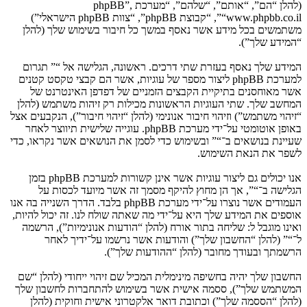
(להלן “הם”, “אותם”, “שלהם”, “מערכת phpBB”,
“www.phpbb.co.il”, “קבוצת phpBB”, “צוות phpBB הישראלי”)
משתמשים בכל מידע אשר נאסף במשך כל חיבור בשימוש שלך (להלן
“המידע שלך”).
המידע שלך נאסף בעזרת שתי דרכים. ראשונה, הגלישה אל “” תגרום
למערכת phpBB ליצור מספר של עוגיות, אשר הם קבצי טקסט קטנים
אשר מאוחסנים בתיקיית הקבצים הזמניים של דפדפן האינטרנט של
המחשב שלך. שתי העוגיות הראשונות מכילות רק זיהות משתמש (להלן
“זיהוי משתמש”) וזיהוי חיבור אנונימי (להלן “זיהוי חיבור”), הנקבעים אצל
באופן אוטומטי על־ידי מערכת phpBB. עוגייה שלישית תיווצר לאחר
שעיינת בנושאים ב־“” ובשימוש כדי לסמן את הנושאים אשר נקראו, כדי
לשפר את הנאת השימוש.
אנו יכולים גם ליצור עוגיות אשר אינן קשורות למערכת phpBB בזמן
הגלישה ב־“”, אך הן מחוץ להיקף מסמך זה אשר מיועד לכסות על
העמודים אשר נוצרו על־ידי מערכת phpBB בלבד. הדרך השנייה בה אנו
אוספים את המידע שלך היא על־ידי מה שאתה שולח לנו. זה יכול להיות,
ואינו מוגבל ל: שליחה בתור אורח (להלן “הודעות אנונימיות”), הרשמה
ל־“” (להלן “החשבון שלך”) והודעות אשר נרשמו על־ידיך לאחר
הרשמתך ובעודך מחובר (להלן “ההודעות שלך”).
החשבון שלך יהיה בחשיפה מינימלית המכיל שם זיהוי ייחודי (להלן “שם
המשתמש שלך”), ססמה אישית אשר בשימוש להתחברות לחשבון שלך
(להלן “הססמה שלך”) וכתובת דואר אלקטרוני אישית וחוקית (להלן