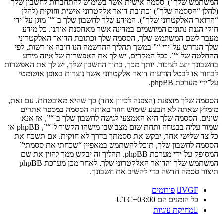
המשתמש שלך”), ססמה אישית אשר בשימוש להתחברות לחשבון שלך
(להלן “הססמה שלך”) וכתובת דואר אלקטרוני אישית וחוקית (להלן
“הדואר האלקטרוני שלך”). המידע שלך לחשבון שלך ב־“” מוגן על־ידי
חוקי הגנת נתונים המיושמים במדינה אשר מאחסנת אותנו. כל מידע
מעבר לשם המשתמש שלך, הססמה שלך וכתובת הדואר האלקטרוני
שלך הנדרש על־ידי “” במשך תהליך ההרשמה הנו חובה או רשות, לפי
ההחלטה של “”. בכל המקרים, יש לך את האפשרות של איזה מידע
בחשבונך יוצג לציבור. יותך מכך, בתוך החשבון שלך, יש לך את האפשרות
לבחור או לבטל הודעות דואר אלקטרוני אשר נוצרות באופן אוטומטי
על־ידי מערכת phpBB.
הססמה שלך מוצפנת (הצפנה לכיוון אחד) כך שהיא מאובטחת. עם זאת,
מומלץ שאתה לא תבצע שימוש חוזר באותה הססמה במספר אתרים
שונים. הססמה שלך היא האמצעי לגישה לחשבון שלך ב־“”, אז אנא
שמור עליה בבטחה ותחת שום מצב שבו מישהו הקשור ל־“”, phpBB או
כל צד שלישי אחר, יבקש את ססמתך בדרך לא חוקית. אם תשכח את
הססמה לחשבון שלך, תוכל להשתמש במאפיין “שכחתי את ססמתי”
המסופק על־ידי מערכת phpBB. תהליך זה יבקש ממך להזין את שם
המשתמש שלך והדואר האלקטרוני שלך, לאחר מכן מערכת phpBB
תיצור ססמה חדשה כדי להשיב את חשבונך.
VGF
פורומים
כל הזמנים הם
UTC+03:00
מחיקת עוגיות