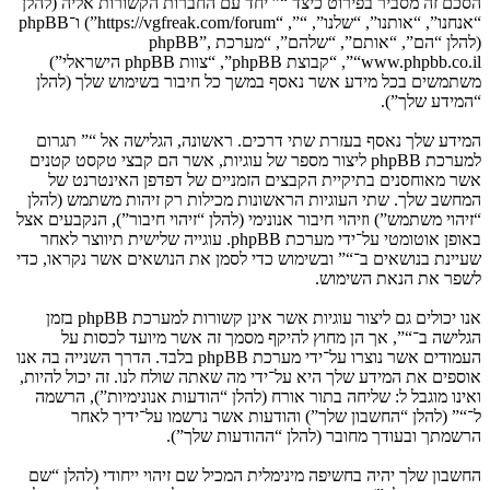
הסכם זה מסביר בפירוט כיצד “” יחד עם החברות הקשורות אליה (להלן
“אנחנו”, “אותנו”, “שלנו”, “”, “https://vgfreak.com/forum”) ו־phpBB
(להלן “הם”, “אותם”, “שלהם”, “מערכת phpBB”,
“www.phpbb.co.il”, “קבוצת phpBB”, “צוות phpBB הישראלי”)
משתמשים בכל מידע אשר נאסף במשך כל חיבור בשימוש שלך (להלן
“המידע שלך”).
המידע שלך נאסף בעזרת שתי דרכים. ראשונה, הגלישה אל “” תגרום
למערכת phpBB ליצור מספר של עוגיות, אשר הם קבצי טקסט קטנים
אשר מאוחסנים בתיקיית הקבצים הזמניים של דפדפן האינטרנט של
המחשב שלך. שתי העוגיות הראשונות מכילות רק זיהות משתמש (להלן
“זיהוי משתמש”) וזיהוי חיבור אנונימי (להלן “זיהוי חיבור”), הנקבעים אצל
באופן אוטומטי על־ידי מערכת phpBB. עוגייה שלישית תיווצר לאחר
שעיינת בנושאים ב־“” ובשימוש כדי לסמן את הנושאים אשר נקראו, כדי
לשפר את הנאת השימוש.
אנו יכולים גם ליצור עוגיות אשר אינן קשורות למערכת phpBB בזמן
הגלישה ב־“”, אך הן מחוץ להיקף מסמך זה אשר מיועד לכסות על
העמודים אשר נוצרו על־ידי מערכת phpBB בלבד. הדרך השנייה בה אנו
אוספים את המידע שלך היא על־ידי מה שאתה שולח לנו. זה יכול להיות,
ואינו מוגבל ל: שליחה בתור אורח (להלן “הודעות אנונימיות”), הרשמה
ל־“” (להלן “החשבון שלך”) והודעות אשר נרשמו על־ידיך לאחר
הרשמתך ובעודך מחובר (להלן “ההודעות שלך”).
החשבון שלך יהיה בחשיפה מינימלית המכיל שם זיהוי ייחודי (להלן “שם