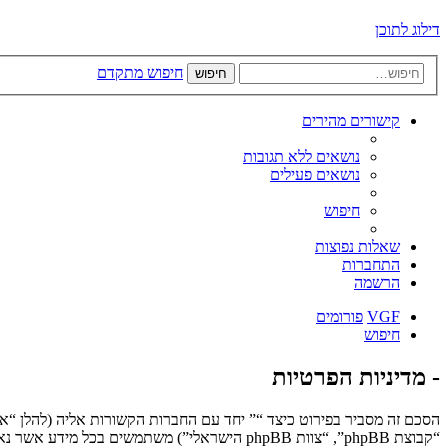
דילוג לתוכן
חיפוש מתקדם
חיפוש
קישורים מהירים
נושאים ללא תגובות
נושאים פעילים
חיפוש
שאלות נפוצות
התחברות
הרשמה
VGF
פורומים
חיפוש
- מדיניות הפרטיות
“קבוצת phpBB”, “צוות phpBB הישראלי”) משתמשים בכל מידע אשר נאסף במשך כל חיבור בשימוש שלך (להלן “המידע שלך”).