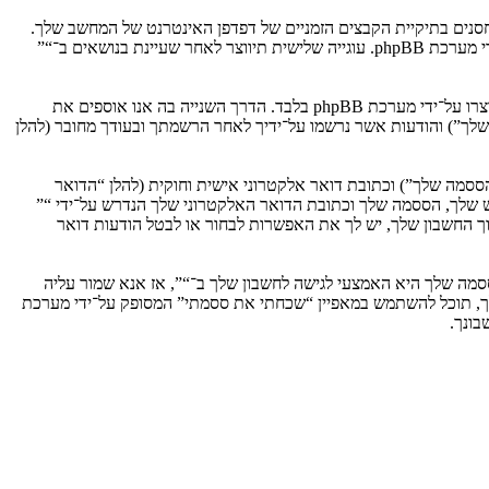
וגיות, אשר הם קבצי טקסט קטנים אשר מאוחסנים בתיקיית הקבצים הזמניים של דפדפן האינטרנט של המחשב שלך.
שתי העוגיות הראשונות מכילות רק זיהות משתמש (להלן “זיהוי משתמש”) וזיהוי חיבור אנונימי (להלן “זיהוי חיבור”), הנקבעים אצל באופן אוטומטי על־ידי מערכת phpBB. עוגייה שלישית תיווצר לאחר שעיינת בנושאים ב־“”
אנו יכולים גם ליצור עוגיות אשר אינן קשורות למערכת phpBB בזמן הגלישה ב־“”, אך הן מחוץ להיקף מסמך זה אשר מיועד לכסות על העמודים אשר נוצרו על־ידי מערכת phpBB בלבד. הדרך השנייה בה אנו אוספים את
ון שלך”) והודעות אשר נרשמו על־ידיך לאחר הרשמתך ובעודך מחובר (להלן
ססמה שלך”) וכתובת דואר אלקטרוני אישית וחוקית (להלן “הדואר
ש שלך, הססמה שלך וכתובת הדואר האלקטרוני שלך הנדרש על־ידי “”
וך החשבון שלך, יש לך את האפשרות לבחור או לבטל הודעות דואר
מה שלך היא האמצעי לגישה לחשבון שלך ב־“”, אז אנא שמור עליה
ח את הססמה לחשבון שלך, תוכל להשתמש במאפיין “שכחתי את ססמתי” המסופק על־ידי מערכת