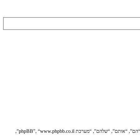
הסכם זה מסביר בפירוט כיצד “” יחד עם החברות הקשורות אליה (להלן “אנחנו”, “אותנו”, “שלנו”, “”, “https://vgfreak.com/forum”) ו־phpBB (להלן “הם”, “אותם”, “שלהם”, “מערכת phpBB”, “www.phpbb.co.il”,