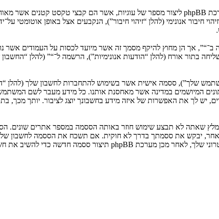
המידע שלך נאסף בעזרת שתי דרכים. ראשונה, הגלישה אל “” תגרום למערכת phpBB ליצור מספר של ע
: שליחה בתור אורח (להלן “הודעות אנונימיות”), הרשמה ל־“” (להלן “החשב
המשתמש שלך”), ססמה אישית אשר בשימוש להתחברות לחשבון שלך (להלן “ה
 נתונים המיושמים במדינה אשר מאחסנת אותנו. כל מידע מעבר לשם המשתמ
, יש לך את האפשרות של איזה מידע בחשבונך יוצג לציבור. יותך מכך, בת
ומלץ שאתה לא תבצע שימוש חוזר באותה הססמה במספר אתרים שונים. הסס
בו מישהו הקשור ל־“”, phpBB או כל צד שלישי אחר, יבקש את ססמתך בדרך לא חוקית. אם תשכ