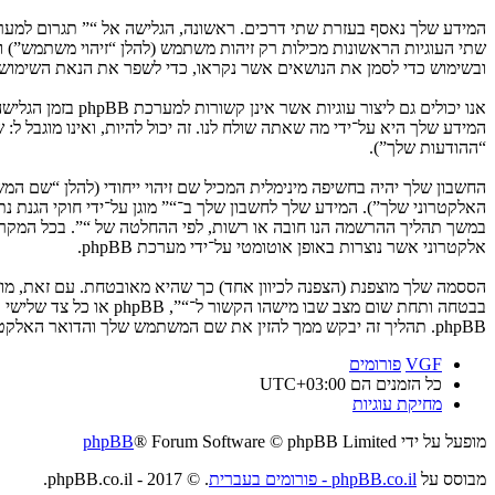
ובשימוש כדי לסמן את הנושאים אשר נקראו, כדי לשפר את הנאת השימוש.
המידע שלך היא על־ידי מה שאתה שולח לנו. זה יכול להיות, ואינו מוגבל ל
“ההודעות שלך”).
החשבון שלך יהיה בחשיפה מינימלית המכיל שם זיהוי ייחודי (להלן “שם 
האלקטרוני שלך”). המידע שלך לחשבון שלך ב־“” מוגן על־ידי חוקי הגנת
במשך תהליך ההרשמה הנו חובה או רשות, לפי ההחלטה של “”. בכל המקרים
אלקטרוני אשר נוצרות באופן אוטומטי על־ידי מערכת phpBB.
הססמה שלך מוצפנת (הצפנה לכיוון אחד) כך שהיא מאובטחת. עם זאת, מ
בבטחה ותחת שום מצב ש
phpBB. תהליך זה יבקש ממך להזין את שם המשתמש שלך והדואר האלקטרוני שלך, לאחר מכן מערכת phpBB תיצור ססמה חדשה כדי להשיב את חשבונך.
VGF
פורומים
כל הזמנים הם
UTC+03:00
מחיקת עוגיות
מופעל על ידי
® Forum Software © phpBB Limited
phpBB
מבוסס על
phpBB.co.il - פורומים בעברית
. © 2017 - phpBB.co.il.