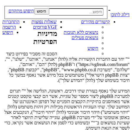
-
חיפוש מתקדם
חיפוש
דילוג לתוכן
קישורים מהירים
שאלות נפוצות
התחברות
VGF
פורומים
הרשמה
נושאים ללא תגובות
מדיניות
חיפוש
נושאים פעילים
הפרטיות
חיפוש
הסכם זה מסביר בפירוט כיצד
“” יחד עם החברות הקשורות אליה (להלן “אנחנו”, “אותנו”, “שלנו”, “”,
“https://vgfreak.com/forum”) ו־phpBB (להלן “הם”, “אותם”,
“שלהם”, “מערכת phpBB”, “www.phpbb.co.il”, “קבוצת phpBB”,
“צוות phpBB הישראלי”) משתמשים בכל מידע אשר נאסף במשך כל
חיבור בשימוש שלך (להלן “המידע שלך”).
המידע שלך נאסף בעזרת שתי דרכים. ראשונה, הגלישה אל “” תגרום
למערכת phpBB ליצור מספר של עוגיות, אשר הם קבצי טקסט קטנים
אשר מאוחסנים בתיקיית הקבצים הזמניים של דפדפן האינטרנט של
המחשב שלך. שתי העוגיות הראשונות מכילות רק זיהות משתמש (להלן
“זיהוי משתמש”) וזיהוי חיבור אנונימי (להלן “זיהוי חיבור”), הנקבעים אצל
באופן אוטומטי על־ידי מערכת phpBB. עוגייה שלישית תיווצר לאחר
שעיינת בנושאים ב־“” ובשימוש כדי לסמן את הנושאים אשר נקראו, כדי
לשפר את הנאת השימוש.