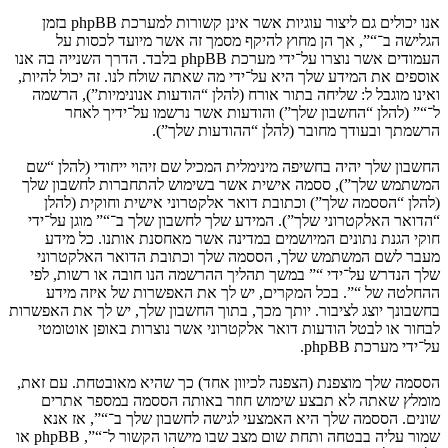
אנו יכולים גם ליצור עוגיות אשר אינן קשורות למערכת phpBB בזמן
הגלישה ב־“”, אך הן מחוץ להיקף מסמך זה אשר מיועד לכסות על
העמודים אשר נוצרו על־ידי מערכת phpBB בלבד. הדרך השנייה בה אנו
אוספים את המידע שלך היא על־ידי מה שאתה שולח לנו. זה יכול להיות,
ואינו מוגבל ל: שליחה בתור אורח (להלן “הודעות אנונימיות”), הרשמה
ל־“” (להלן “החשבון שלך”) והודעות אשר נרשמו על־ידיך לאחר
הרשמתך ובעודך מחובר (להלן “ההודעות שלך”).
החשבון שלך יהיה בחשיפה מינימלית המכיל שם זיהוי ייחודי (להלן “שם
המשתמש שלך”), ססמה אישית אשר בשימוש להתחברות לחשבון שלך
(להלן “הססמה שלך”) וכתובת דואר אלקטרוני אישית וחוקית (להלן
“הדואר האלקטרוני שלך”). המידע שלך לחשבון שלך ב־“” מוגן על־ידי
חוקי הגנת נתונים המיושמים במדינה אשר מאחסנת אותנו. כל מידע
מעבר לשם המשתמש שלך, הססמה שלך וכתובת הדואר האלקטרוני
שלך הנדרש על־ידי “” במשך תהליך ההרשמה הנו חובה או רשות, לפי
ההחלטה של “”. בכל המקרים, יש לך את האפשרות של איזה מידע
בחשבונך יוצג לציבור. יותך מכך, בתוך החשבון שלך, יש לך את האפשרות
לבחור או לבטל הודעות דואר אלקטרוני אשר נוצרות באופן אוטומטי
על־ידי מערכת phpBB.
הססמה שלך מוצפנת (הצפנה לכיוון אחד) כך שהיא מאובטחת. עם זאת,
מומלץ שאתה לא תבצע שימוש חוזר באותה הססמה במספר אתרים
שונים. הססמה שלך היא האמצעי לגישה לחשבון שלך ב־“”, אז אנא
שמור עליה בבטחה ותחת שום מצב שבו מישהו הקשור ל־“”, phpBB או