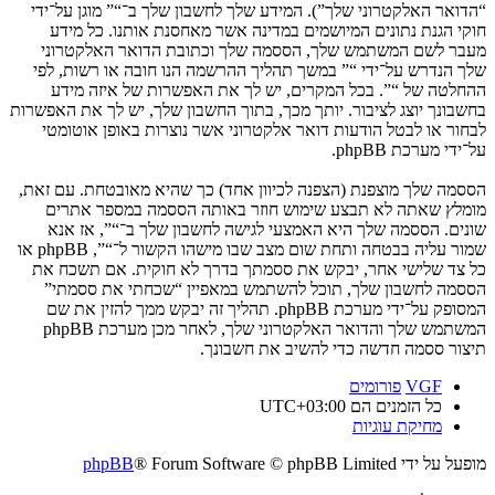
“הדואר האלקטרוני שלך”). המידע שלך לחשבון שלך ב־“” מוגן על־ידי
חוקי הגנת נתונים המיושמים במדינה אשר מאחסנת אותנו. כל מידע
מעבר לשם המשתמש שלך, הססמה שלך וכתובת הדואר האלקטרוני
שלך הנדרש על־ידי “” במשך תהליך ההרשמה הנו חובה או רשות, לפי
ההחלטה של “”. בכל המקרים, יש לך את האפשרות של איזה מידע
בחשבונך יוצג לציבור. יותך מכך, בתוך החשבון שלך, יש לך את האפשרות
לבחור או לבטל הודעות דואר אלקטרוני אשר נוצרות באופן אוטומטי
על־ידי מערכת phpBB.
הססמה שלך מוצפנת (הצפנה לכיוון אחד) כך שהיא מאובטחת. עם זאת,
מומלץ שאתה לא תבצע שימוש חוזר באותה הססמה במספר אתרים
שונים. הססמה שלך היא האמצעי לגישה לחשבון שלך ב־“”, אז אנא
שמור עליה בבטחה ותחת שום מצב שבו מישהו הקשור ל־“”, phpBB או
כל צד שלישי אחר, יבקש את ססמתך בדרך לא חוקית. אם תשכח את
הססמה לחשבון שלך, תוכל להשתמש במאפיין “שכחתי את ססמתי”
המסופק על־ידי מערכת phpBB. תהליך זה יבקש ממך להזין את שם
המשתמש שלך והדואר האלקטרוני שלך, לאחר מכן מערכת phpBB
תיצור ססמה חדשה כדי להשיב את חשבונך.
VGF
פורומים
כל הזמנים הם
UTC+03:00
מחיקת עוגיות
מופעל על ידי
® Forum Software © phpBB Limited
phpBB