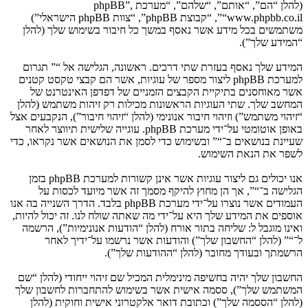
(להלן “הם”, “אותם”, “שלהם”, “מערכת phpBB”,
“www.phpbb.co.il”, “קבוצת phpBB”, “צוות phpBB הישראלי”)
משתמשים בכל מידע אשר נאסף במשך כל חיבור בשימוש שלך (להלן
“המידע שלך”).
המידע שלך נאסף בעזרת שתי דרכים. ראשונה, הגלישה אל “” תגרום
למערכת phpBB ליצור מספר של עוגיות, אשר הם קבצי טקסט קטנים
אשר מאוחסנים בתיקיית הקבצים הזמניים של דפדפן האינטרנט של
המחשב שלך. שתי העוגיות הראשונות מכילות רק זיהות משתמש (להלן
“זיהוי משתמש”) וזיהוי חיבור אנונימי (להלן “זיהוי חיבור”), הנקבעים אצל
באופן אוטומטי על־ידי מערכת phpBB. עוגייה שלישית תיווצר לאחר
שעיינת בנושאים ב־“” ובשימוש כדי לסמן את הנושאים אשר נקראו, כדי
לשפר את הנאת השימוש.
אנו יכולים גם ליצור עוגיות אשר אינן קשורות למערכת phpBB בזמן
הגלישה ב־“”, אך הן מחוץ להיקף מסמך זה אשר מיועד לכסות על
העמודים אשר נוצרו על־ידי מערכת phpBB בלבד. הדרך השנייה בה אנו
אוספים את המידע שלך היא על־ידי מה שאתה שולח לנו. זה יכול להיות,
ואינו מוגבל ל: שליחה בתור אורח (להלן “הודעות אנונימיות”), הרשמה
ל־“” (להלן “החשבון שלך”) והודעות אשר נרשמו על־ידיך לאחר
הרשמתך ובעודך מחובר (להלן “ההודעות שלך”).
החשבון שלך יהיה בחשיפה מינימלית המכיל שם זיהוי ייחודי (להלן “שם
המשתמש שלך”), ססמה אישית אשר בשימוש להתחברות לחשבון שלך
(להלן “הססמה שלך”) וכתובת דואר אלקטרוני אישית וחוקית (להלן