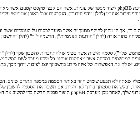
המידע שלך נאסף בעזרת שתי דרכים. ראשונה, הגלישה אל “” תגרום למערכת phpBB ליצור מספר של ע
: שליחה בתור אורח (להלן “הודעות אנונימיות”), הרשמה ל־“” (להלן “החשב
המשתמש שלך”), ססמה אישית אשר בשימוש להתחברות לחשבון שלך (להלן “ה
 נתונים המיושמים במדינה אשר מאחסנת אותנו. כל מידע מעבר לשם המשתמ
, יש לך את האפשרות של איזה מידע בחשבונך יוצג לציבור. יותך מכך, בת
ומלץ שאתה לא תבצע שימוש חוזר באותה הססמה במספר אתרים שונים. הסס
בו מישהו הקשור ל־“”, phpBB או כל צד שלישי אחר, יבקש את ססמתך בדרך לא חוקית. אם תשכ