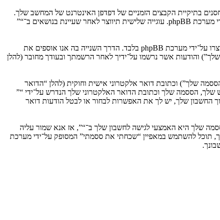
וגיות, אשר הם קבצי טקסט קטנים אשר מאוחסנים בתיקיית הקבצים הזמניים של דפדפן האינטרנט של המחשב שלך.
שתי העוגיות הראשונות מכילות רק זיהות משתמש (להלן “זיהוי משתמש”) וזיהוי חיבור אנונימי (להלן “זיהוי חיבור”), הנקבעים אצל באופן אוטומטי על־ידי מערכת phpBB. עוגייה שלישית תיווצר לאחר שעיינת בנושאים ב־“”
אנו יכולים גם ליצור עוגיות אשר אינן קשורות למערכת phpBB בזמן הגלישה ב־“”, אך הן מחוץ להיקף מסמך זה אשר מיועד לכסות על העמודים אשר נוצרו על־ידי מערכת phpBB בלבד. הדרך השנייה בה אנו אוספים את
ון שלך”) והודעות אשר נרשמו על־ידיך לאחר הרשמתך ובעודך מחובר (להלן
ססמה שלך”) וכתובת דואר אלקטרוני אישית וחוקית (להלן “הדואר
ש שלך, הססמה שלך וכתובת הדואר האלקטרוני שלך הנדרש על־ידי “”
וך החשבון שלך, יש לך את האפשרות לבחור או לבטל הודעות דואר
מה שלך היא האמצעי לגישה לחשבון שלך ב־“”, אז אנא שמור עליה
ח את הססמה לחשבון שלך, תוכל להשתמש במאפיין “שכחתי את ססמתי” המסופק על־ידי מערכת