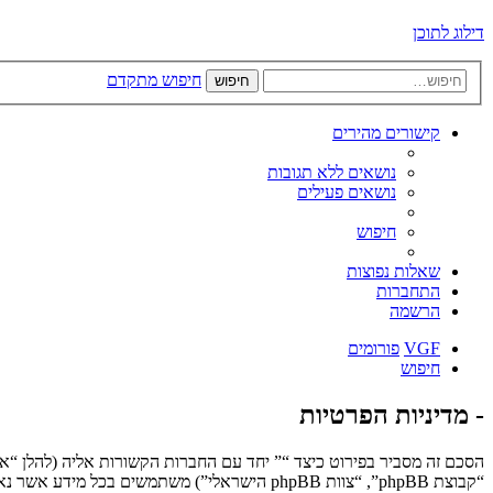
דילוג לתוכן
חיפוש מתקדם
חיפוש
קישורים מהירים
נושאים ללא תגובות
נושאים פעילים
חיפוש
שאלות נפוצות
התחברות
הרשמה
VGF
פורומים
חיפוש
- מדיניות הפרטיות
“קבוצת phpBB”, “צוות phpBB הישראלי”) משתמשים בכל מידע אשר נאסף במשך כל חיבור בשימוש שלך (להלן “המידע שלך”).