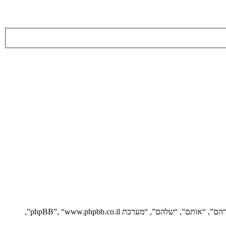
הסכם זה מסביר בפירוט כיצד “” יחד עם החברות הקשורות אליה (להלן “אנחנו”, “אותנו”, “שלנו”, “”, “https://vgfreak.com/forum”) ו־phpBB (להלן “הם”, “אותם”, “שלהם”, “מערכת phpBB”, “www.phpbb.co.il”,