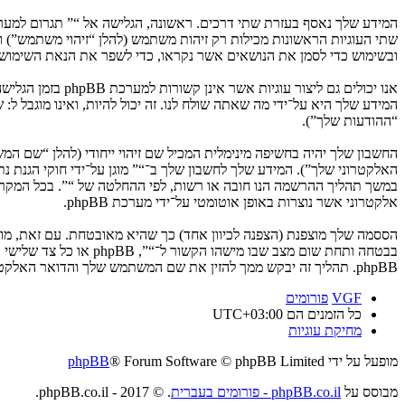
ובשימוש כדי לסמן את הנושאים אשר נקראו, כדי לשפר את הנאת השימוש.
המידע שלך היא על־ידי מה שאתה שולח לנו. זה יכול להיות, ואינו מוגבל ל
“ההודעות שלך”).
החשבון שלך יהיה בחשיפה מינימלית המכיל שם זיהוי ייחודי (להלן “שם 
האלקטרוני שלך”). המידע שלך לחשבון שלך ב־“” מוגן על־ידי חוקי הגנת
במשך תהליך ההרשמה הנו חובה או רשות, לפי ההחלטה של “”. בכל המקרים
אלקטרוני אשר נוצרות באופן אוטומטי על־ידי מערכת phpBB.
הססמה שלך מוצפנת (הצפנה לכיוון אחד) כך שהיא מאובטחת. עם זאת, מ
בבטחה ותחת שום מצב ש
phpBB. תהליך זה יבקש ממך להזין את שם המשתמש שלך והדואר האלקטרוני שלך, לאחר מכן מערכת phpBB תיצור ססמה חדשה כדי להשיב את חשבונך.
VGF
פורומים
כל הזמנים הם
UTC+03:00
מחיקת עוגיות
מופעל על ידי
® Forum Software © phpBB Limited
phpBB
מבוסס על
phpBB.co.il - פורומים בעברית
. © 2017 - phpBB.co.il.