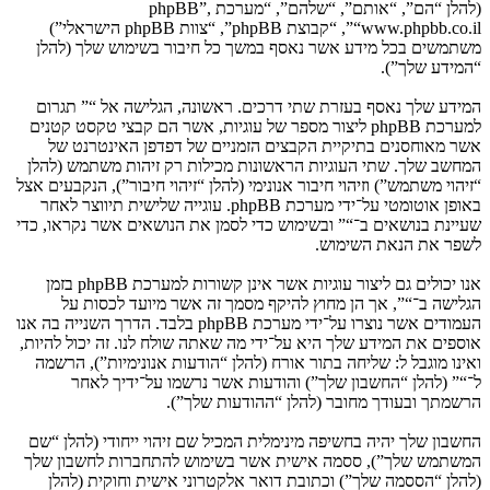
(להלן “הם”, “אותם”, “שלהם”, “מערכת phpBB”,
“www.phpbb.co.il”, “קבוצת phpBB”, “צוות phpBB הישראלי”)
משתמשים בכל מידע אשר נאסף במשך כל חיבור בשימוש שלך (להלן
“המידע שלך”).
המידע שלך נאסף בעזרת שתי דרכים. ראשונה, הגלישה אל “” תגרום
למערכת phpBB ליצור מספר של עוגיות, אשר הם קבצי טקסט קטנים
אשר מאוחסנים בתיקיית הקבצים הזמניים של דפדפן האינטרנט של
המחשב שלך. שתי העוגיות הראשונות מכילות רק זיהות משתמש (להלן
“זיהוי משתמש”) וזיהוי חיבור אנונימי (להלן “זיהוי חיבור”), הנקבעים אצל
באופן אוטומטי על־ידי מערכת phpBB. עוגייה שלישית תיווצר לאחר
שעיינת בנושאים ב־“” ובשימוש כדי לסמן את הנושאים אשר נקראו, כדי
לשפר את הנאת השימוש.
אנו יכולים גם ליצור עוגיות אשר אינן קשורות למערכת phpBB בזמן
הגלישה ב־“”, אך הן מחוץ להיקף מסמך זה אשר מיועד לכסות על
העמודים אשר נוצרו על־ידי מערכת phpBB בלבד. הדרך השנייה בה אנו
אוספים את המידע שלך היא על־ידי מה שאתה שולח לנו. זה יכול להיות,
ואינו מוגבל ל: שליחה בתור אורח (להלן “הודעות אנונימיות”), הרשמה
ל־“” (להלן “החשבון שלך”) והודעות אשר נרשמו על־ידיך לאחר
הרשמתך ובעודך מחובר (להלן “ההודעות שלך”).
החשבון שלך יהיה בחשיפה מינימלית המכיל שם זיהוי ייחודי (להלן “שם
המשתמש שלך”), ססמה אישית אשר בשימוש להתחברות לחשבון שלך
(להלן “הססמה שלך”) וכתובת דואר אלקטרוני אישית וחוקית (להלן