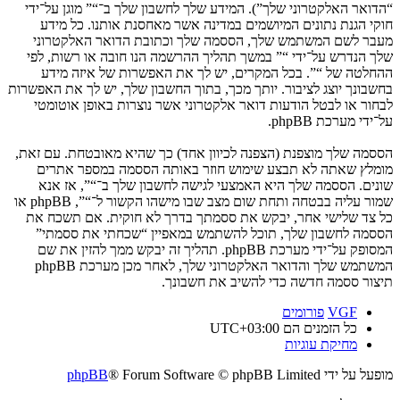
“הדואר האלקטרוני שלך”). המידע שלך לחשבון שלך ב־“” מוגן על־ידי
חוקי הגנת נתונים המיושמים במדינה אשר מאחסנת אותנו. כל מידע
מעבר לשם המשתמש שלך, הססמה שלך וכתובת הדואר האלקטרוני
שלך הנדרש על־ידי “” במשך תהליך ההרשמה הנו חובה או רשות, לפי
ההחלטה של “”. בכל המקרים, יש לך את האפשרות של איזה מידע
בחשבונך יוצג לציבור. יותך מכך, בתוך החשבון שלך, יש לך את האפשרות
לבחור או לבטל הודעות דואר אלקטרוני אשר נוצרות באופן אוטומטי
על־ידי מערכת phpBB.
הססמה שלך מוצפנת (הצפנה לכיוון אחד) כך שהיא מאובטחת. עם זאת,
מומלץ שאתה לא תבצע שימוש חוזר באותה הססמה במספר אתרים
שונים. הססמה שלך היא האמצעי לגישה לחשבון שלך ב־“”, אז אנא
שמור עליה בבטחה ותחת שום מצב שבו מישהו הקשור ל־“”, phpBB או
כל צד שלישי אחר, יבקש את ססמתך בדרך לא חוקית. אם תשכח את
הססמה לחשבון שלך, תוכל להשתמש במאפיין “שכחתי את ססמתי”
המסופק על־ידי מערכת phpBB. תהליך זה יבקש ממך להזין את שם
המשתמש שלך והדואר האלקטרוני שלך, לאחר מכן מערכת phpBB
תיצור ססמה חדשה כדי להשיב את חשבונך.
VGF
פורומים
כל הזמנים הם
UTC+03:00
מחיקת עוגיות
מופעל על ידי
® Forum Software © phpBB Limited
phpBB