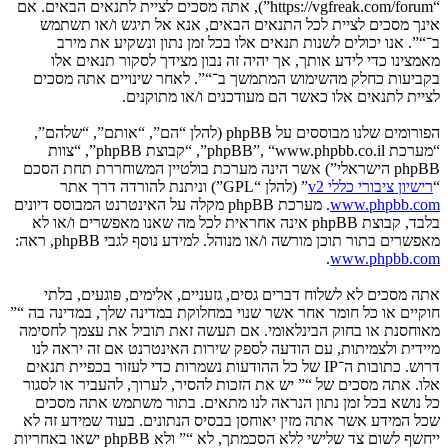
“https://vgfreak.com/forum”), אתה מסכים לציית לתנאים הבאים. אם
אינך מסכים לציית לכל התנאים הבאים, אנא אל תיגש ו/או תשתמש
ב־“”. אנו יכולים לשנות תנאים אלו בכל זמן נתון ונשקיע את מירב
מאמצינו כדי לידע אותך, אך יהיה זה נבון מצידך לסקור תנאים אלו
בקביעות כחלק מהשימוש המתמשך ב־“”. לאחר שינויים אתה מסכים
לציית לתנאים אלו כאשר הם מעודכנים ו/או מתוקנים.
הפורומים שלנו מבוססים על phpBB (להלן “הם”, “אותם”, “שלהם”,
“מערכת phpBB”, “www.phpbb.co.il”, “קבוצת phpBB”, “צוות
phpBB הישראלי”) אשר הינה מערכת בולטיין המשוחררת תחת הסכם
“
רישיון ציבורי כללי v2
” (להלן “GPL”) וניתנת להורדה דרך אתר
www.phpbb.com
. מערכת phpBB מקלה על האינטרנט המבוסס דיונים
בלבד, קבוצת phpBB אינה אחראית לכל מה שאנו מאפשרים ו/או לא
מאפשרים בתור תוכן מורשה ו/או מנוהל. למידע נוסף לגבי phpBB, ראה:
.
www.phpbb.com
אתה מסכים לא לשלוח דברים גסים, גזעניים, אלימים, פוגעים, בלתי
חוקיים או כל חומר אחר אשר שנוי במחלוקת במדינה שלך, במדינה בה “”
מאוחסנת או בחוק הבינלאומי. אם תעשה זאת תוביל את עצמך לחסימה
מיידית ולצמיתות, עם הודעה לספק שירות האינטרנט אם זה יראה לנו
דרוש. כתובות ה־IP של כל ההודעות נשמרות כדי לעזור בכפיית תנאים
אלו. אתה מסכים של “” יש את הזכות להסיר, לערוך, להעביר או לסגור
כל נושא בכל זמן נתון הנראה לנו מתאים. בתור משתמש אתה מסכים
שכל המידע אשר אתה מזין יאוחסן בבסיס הנתונים. בעוד שמידע זה לא
ייחשף לשום צד שלישי ללא הסכמתך, לא “” ולא phpBB ישאו באחריות