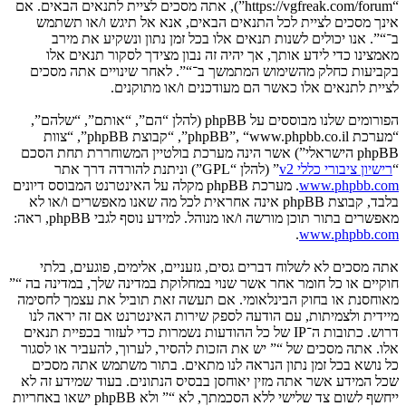
“https://vgfreak.com/forum”), אתה מסכים לציית לתנאים הבאים. אם
אינך מסכים לציית לכל התנאים הבאים, אנא אל תיגש ו/או תשתמש
ב־“”. אנו יכולים לשנות תנאים אלו בכל זמן נתון ונשקיע את מירב
מאמצינו כדי לידע אותך, אך יהיה זה נבון מצידך לסקור תנאים אלו
בקביעות כחלק מהשימוש המתמשך ב־“”. לאחר שינויים אתה מסכים
לציית לתנאים אלו כאשר הם מעודכנים ו/או מתוקנים.
הפורומים שלנו מבוססים על phpBB (להלן “הם”, “אותם”, “שלהם”,
“מערכת phpBB”, “www.phpbb.co.il”, “קבוצת phpBB”, “צוות
phpBB הישראלי”) אשר הינה מערכת בולטיין המשוחררת תחת הסכם
“
רישיון ציבורי כללי v2
” (להלן “GPL”) וניתנת להורדה דרך אתר
www.phpbb.com
. מערכת phpBB מקלה על האינטרנט המבוסס דיונים
בלבד, קבוצת phpBB אינה אחראית לכל מה שאנו מאפשרים ו/או לא
מאפשרים בתור תוכן מורשה ו/או מנוהל. למידע נוסף לגבי phpBB, ראה:
.
www.phpbb.com
אתה מסכים לא לשלוח דברים גסים, גזעניים, אלימים, פוגעים, בלתי
חוקיים או כל חומר אחר אשר שנוי במחלוקת במדינה שלך, במדינה בה “”
מאוחסנת או בחוק הבינלאומי. אם תעשה זאת תוביל את עצמך לחסימה
מיידית ולצמיתות, עם הודעה לספק שירות האינטרנט אם זה יראה לנו
דרוש. כתובות ה־IP של כל ההודעות נשמרות כדי לעזור בכפיית תנאים
אלו. אתה מסכים של “” יש את הזכות להסיר, לערוך, להעביר או לסגור
כל נושא בכל זמן נתון הנראה לנו מתאים. בתור משתמש אתה מסכים
שכל המידע אשר אתה מזין יאוחסן בבסיס הנתונים. בעוד שמידע זה לא
ייחשף לשום צד שלישי ללא הסכמתך, לא “” ולא phpBB ישאו באחריות