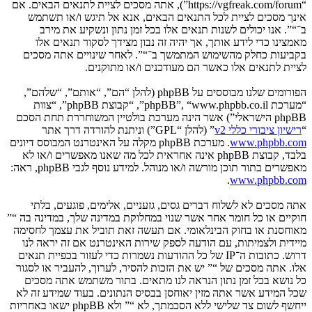
“https://vgfreak.com/forum”), אתה מסכים לציית לתנאים הבאים. אם
אינך מסכים לציית לכל התנאים הבאים, אנא אל תיגש ו/או תשתמש
ב־“”. אנו יכולים לשנות תנאים אלו בכל זמן נתון ונשקיע את מירב
מאמצינו כדי לידע אותך, אך יהיה זה נבון מצידך לסקור תנאים אלו
בקביעות כחלק מהשימוש המתמשך ב־“”. לאחר שינויים אתה מסכים
לציית לתנאים אלו כאשר הם מעודכנים ו/או מתוקנים.
הפורומים שלנו מבוססים על phpBB (להלן “הם”, “אותם”, “שלהם”,
“מערכת phpBB”, “www.phpbb.co.il”, “קבוצת phpBB”, “צוות
phpBB הישראלי”) אשר הינה מערכת בולטיין המשוחררת תחת הסכם
“
רישיון ציבורי כללי v2
” (להלן “GPL”) וניתנת להורדה דרך אתר
www.phpbb.com
. מערכת phpBB מקלה על האינטרנט המבוסס דיונים
בלבד, קבוצת phpBB אינה אחראית לכל מה שאנו מאפשרים ו/או לא
מאפשרים בתור תוכן מורשה ו/או מנוהל. למידע נוסף לגבי phpBB, ראה:
.
www.phpbb.com
אתה מסכים לא לשלוח דברים גסים, גזעניים, אלימים, פוגעים, בלתי
חוקיים או כל חומר אחר אשר שנוי במחלוקת במדינה שלך, במדינה בה “”
מאוחסנת או בחוק הבינלאומי. אם תעשה זאת תוביל את עצמך לחסימה
מיידית ולצמיתות, עם הודעה לספק שירות האינטרנט אם זה יראה לנו
דרוש. כתובות ה־IP של כל ההודעות נשמרות כדי לעזור בכפיית תנאים
אלו. אתה מסכים של “” יש את הזכות להסיר, לערוך, להעביר או לסגור
כל נושא בכל זמן נתון הנראה לנו מתאים. בתור משתמש אתה מסכים
שכל המידע אשר אתה מזין יאוחסן בבסיס הנתונים. בעוד שמידע זה לא
ייחשף לשום צד שלישי ללא הסכמתך, לא “” ולא phpBB ישאו באחריות